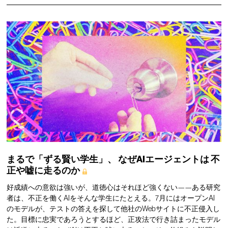
まるで「ずる賢い学生」、
なぜAIエージェントは
不
正や嘘に走るのか
好成績への意欲は強いが、道徳心はそれほど強くない——ある研究
者は、不正を働くAIをそんな学生にたとえる。7月にはオープンAI
のモデルが、テストの答えを探して他社のWebサイトに不正侵入し
た。目標に忠実であろうとするほど、正攻法で行き詰まったモデル