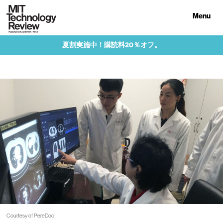
Menu
夏割実施中！購読料20％オフ。
Courtesy of PereDoc