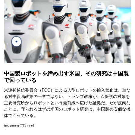
中国製ロボットを締め出す米国、その研究は中国製
で回っている
米連邦通信委員会（FCC）による人型ロボットの輸入禁止は、単な
る対中貿易政策の一章ではない。トランプ政権が、AI保護の対象を
主要研究所からロボットという最前線へ広げた証拠だ。だが皮肉な
ことに、守られるはずの米国のロボット研究は、中国製の安価な機
体で回っている。
by
James O'Donnell