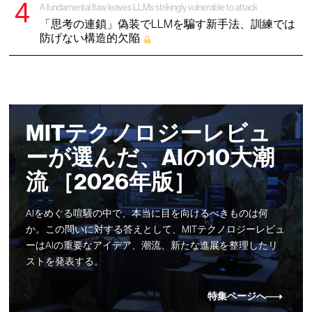
A fundamental flaw leaves LLMs strikingly vulnerable to attack
「思考の連鎖」偽装でLLMを騙す新手法、訓練では
防げない構造的欠陥
MITテクノロジーレビュ
ーが選んだ、AIの10大潮
流 ［2026年版］
AIをめぐる喧騒の中で、本当に目を向けるべきものは何
か。この問いに対する答えとして、MITテクノロジーレビュ
ーはAIの重要なアイデア、潮流、新たな進展を整理したリ
ストを発表する。
特集ページへ