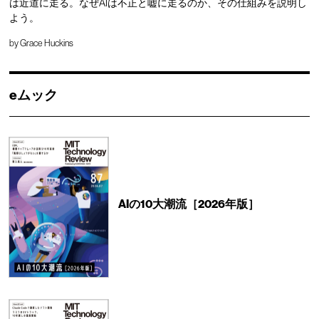
は近道に走る。なぜAIは不正と嘘に走るのか、その仕組みを説明し
よう。
by
Grace Huckins
eムック
AIの10大潮流［2026年版］