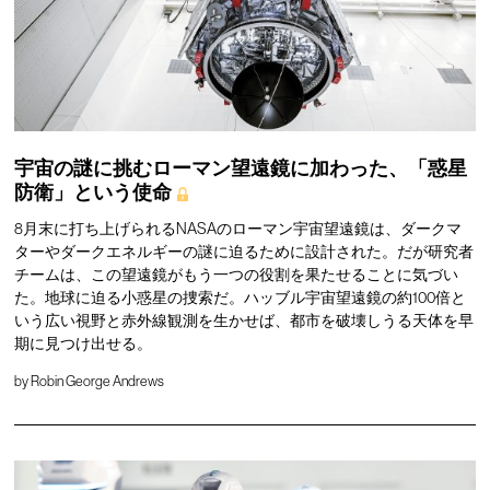
宇宙の謎に挑むローマン望遠鏡に加わった、「惑星
防衛」という使命
8月末に打ち上げられるNASAのローマン宇宙望遠鏡は、ダークマ
ターやダークエネルギーの謎に迫るために設計された。だが研究者
チームは、この望遠鏡がもう一つの役割を果たせることに気づい
た。地球に迫る小惑星の捜索だ。ハッブル宇宙望遠鏡の約100倍と
いう広い視野と赤外線観測を生かせば、都市を破壊しうる天体を早
期に見つけ出せる。
by
Robin George Andrews