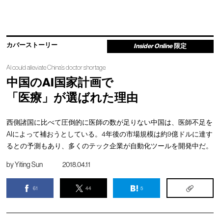
カバーストーリー
Insider Online
限定
AI could alleviate China’s doctor shortage
中国のAI国家計画で
「医療」が選ばれた理由
西側諸国に比べて圧倒的に医師の数が足りない中国は、医師不足を
AIによって補おうとしている。4年後の市場規模は約9億ドルに達す
るとの予測もあり、多くのテック企業が自動化ツールを開発中だ。
by
Yiting Sun
2018.04.11
61
44
5