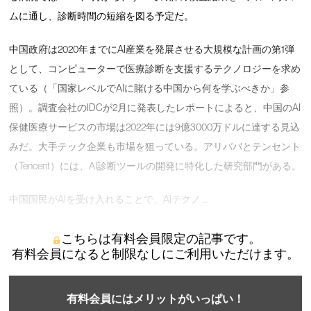
ムに通し、診断時間の短縮を図る予定だ。
中国政府は2020年までにAI産業を発展させる大規模な計画の第1弾
として、コンピューターで医療診断を支援するテクノロジーを求め
ている（「国家レベルでAIに賭ける中国から何を学ぶべきか」参
照）。調査会社のIDCが2月に発表したレポートによると、中国のAI
保健医療サービスの市場は2022年には9億3000万ドルに達する見込
みだ。大手テック企業も市場を狙っている。アリババとテンセント
（Tencent）には、AI診断ツールの開発に特化した研究部門がある。
中国国民がAIを受け入れることで、AIテクノ …
こちらは有料会員限定の記事です。
有料会員になると制限なしにご利用いただけます。
有料会員にはメリットがいっぱい！