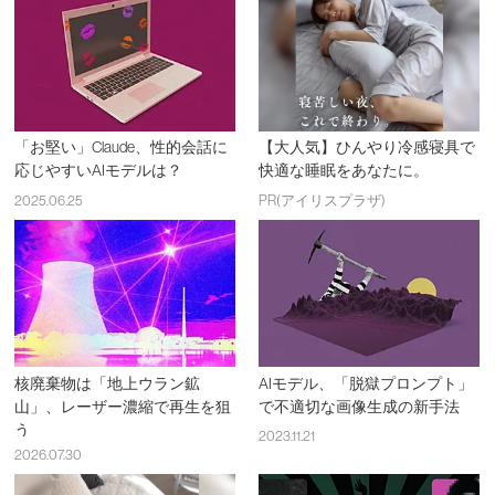
「お堅い」Claude、性的会話に
【大人気】ひんやり冷感寝具で
応じやすいAIモデルは？
快適な睡眠をあなたに。
2025.06.25
PR(アイリスプラザ)
核廃棄物は「地上ウラン鉱
AIモデル、「脱獄プロンプト」
山」、レーザー濃縮で再生を狙
で不適切な画像生成の新手法
う
2023.11.21
2026.07.30