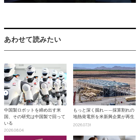
あわせて読みたい
中国製ロボットを締め出す米
もっと深く掘れ——採算割れの
国、その研究は中国製で回って
地熱発電所を米新興企業が再生
いる
2026.07.31
2026.08.04