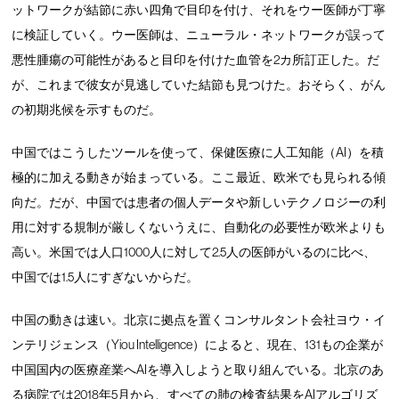
ットワークが結節に赤い四角で目印を付け、それをウー医師が丁寧
に検証していく。ウー医師は、ニューラル・ネットワークが誤って
悪性腫瘍の可能性があると目印を付けた血管を2カ所訂正した。だ
が、これまで彼女が見逃していた結節も見つけた。おそらく、がん
の初期兆候を示すものだ。
中国ではこうしたツールを使って、保健医療に人工知能（AI）を積
極的に加える動きが始まっている。ここ最近、欧米でも見られる傾
向だ。だが、中国では患者の個人データや新しいテクノロジーの利
用に対する規制が厳しくないうえに、自動化の必要性が欧米よりも
高い。米国では人口1000人に対して2.5人の医師がいるのに比べ、
中国では1.5人にすぎないからだ。
中国の動きは速い。北京に拠点を置くコンサルタント会社ヨウ・イ
ンテリジェンス（Yiou Intelligence）によると、現在、131もの企業が
中国国内の医療産業へAIを導入しようと取り組んでいる。北京のあ
る病院では2018年5月から、すべての肺の検査結果をAIアルゴリズ