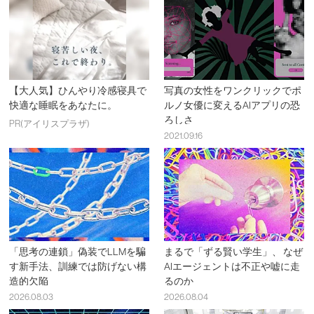
【大人気】ひんやり冷感寝具で
写真の女性をワンクリックでポ
快適な睡眠をあなたに。
ルノ女優に変えるAIアプリの恐
ろしさ
PR(アイリスプラザ)
2021.09.16
「思考の連鎖」偽装でLLMを騙
まるで「ずる賢い学生」、 なぜ
す新手法、訓練では防げない構
AIエージェントは不正や嘘に走
造的欠陥
るのか
2026.08.03
2026.08.04