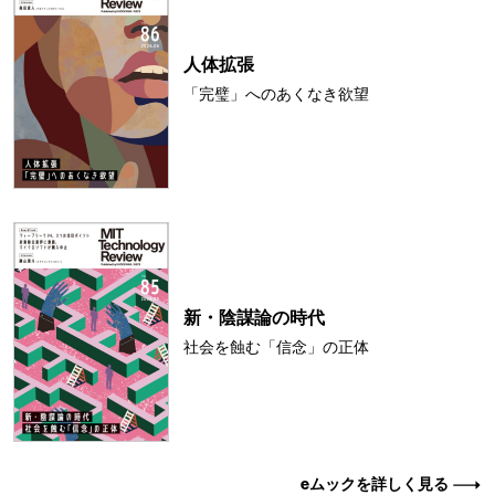
人体拡張
「完璧」へのあくなき欲望
新・陰謀論の時代
社会を蝕む「信念」の正体
eムックを詳しく見る