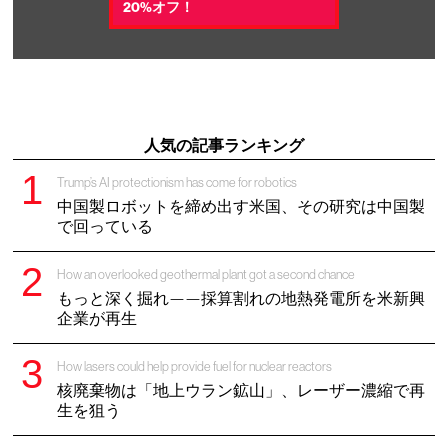
20%オフ！
人気の記事ランキング
Trump’s AI protectionism has come for robotics
中国製ロボットを締め出す米国、その研究は中国製
で回っている
How an overlooked geothermal plant got a second chance
もっと深く掘れ——採算割れの地熱発電所を米新興
企業が再生
How lasers could help provide fuel for nuclear reactors
核廃棄物は「地上ウラン鉱山」、レーザー濃縮で再
生を狙う