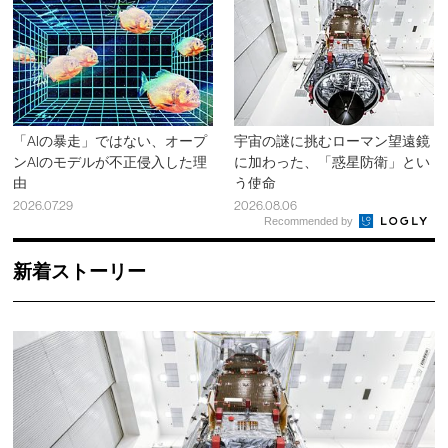
「AIの暴走」ではない、オープ
宇宙の謎に挑むローマン望遠鏡
ンAIのモデルが不正侵入した理
に加わった、「惑星防衛」とい
由
う使命
2026.07.29
2026.08.06
Recommended by
新着ストーリー