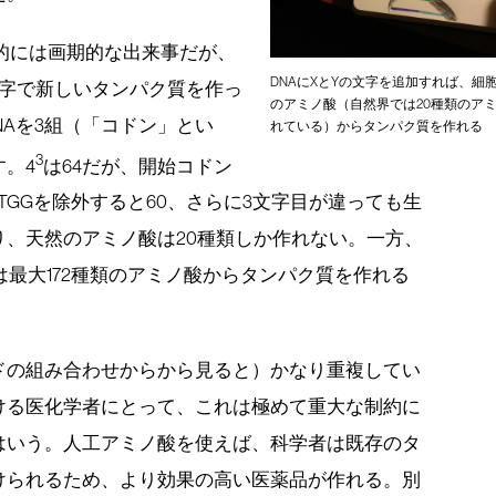
的には画期的な出来事だが、
DNAにXとYの文字を追加すれば、細胞
文字で新しいタンパク質を作っ
のアミノ酸（自然界では20種類のア
NAを3組（「コドン」とい
れている）からタンパク質を作れる
3
。4
は64だが、開始コドン
、TGGを除外すると60、さらに3文字目が違っても生
、天然のアミノ酸は20種類しか作れない。一方、
は最大172種類のアミノ酸からタンパク質を作れる
ドの組み合わせからから見ると）かなり重複してい
ける医化学者にとって、これは極めて重大な制約に
はいう。人工アミノ酸を使えば、科学者は既存のタ
けられるため、より効果の高い医薬品が作れる。別