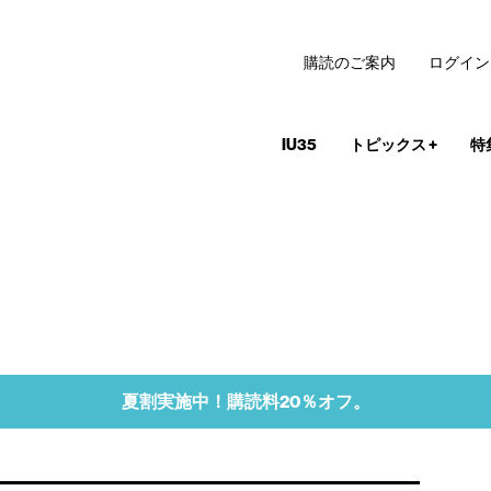
購読のご案内
ログイン
IU35
トピックス
+
特
夏割実施中！購読料20％オフ。