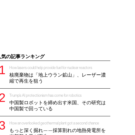
人気の記事ランキング
How lasers could help provide fuel for nuclear reactors
核廃棄物は「地上ウラン鉱山」、レーザー濃
縮で再生を狙う
Trump’s AI protectionism has come for robotics
中国製ロボットを締め出す米国、その研究は
中国製で回っている
How an overlooked geothermal plant got a second chance
もっと深く掘れ——採算割れの地熱発電所を