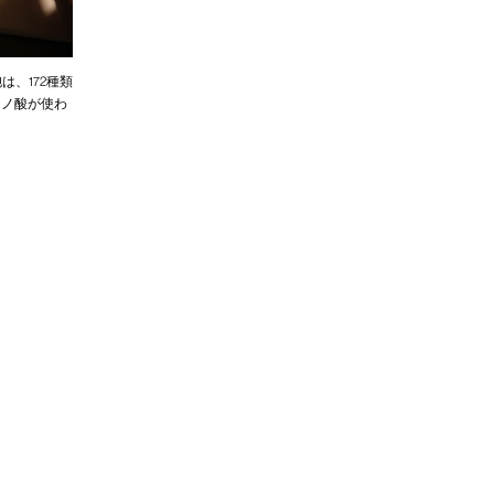
は、172種類
ミノ酸が使わ