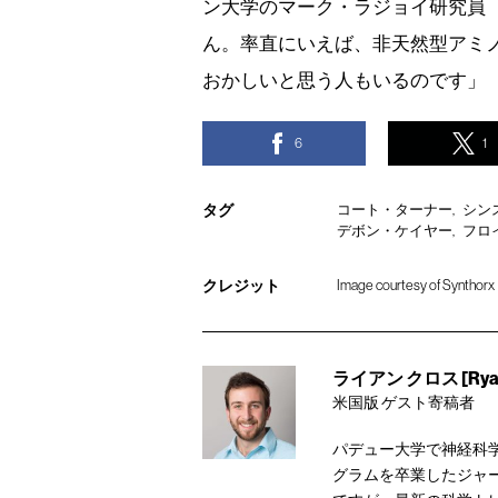
ン大学のマーク・ラジョイ研究員
ん。率直にいえば、非天然型アミ
おかしいと思う人もいるのです」
6
1
タグ
コート・ターナー
シン
デボン・ケイヤー
フロ
クレジット
Image courtesy of Synthorx
ライアン クロス [Ryan 
米国版 ゲスト寄稿者
パデュー大学で神経科
グラムを卒業したジャ