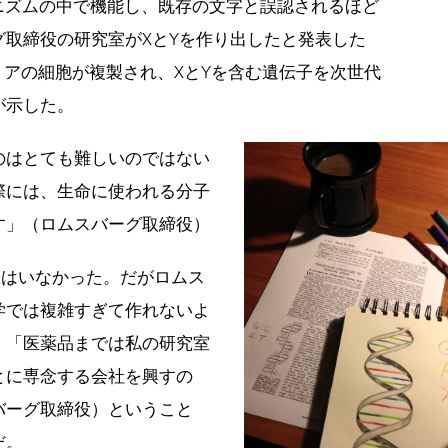
ニズムの中で機能し、既存の文字と誤認されるほど
グ取締役の研究室がXとYを作り出したと発表した
クテリアの細胞が複製され、XとYを含む遺伝子を次世代
が示した。
のはとても難しいのではない
際には、生命に使われる分子
す」（ロムスバーグ取締役）
人はいなかった。だがロムス
学では複雑すぎて作れないよ
。「医薬品までは私の研究室
とに専念する会社を興すの
バーグ取締役）ということ
だ。