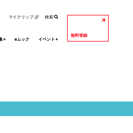
マイクリップ
検索
無料登録
集
+
eムック
イベント
+