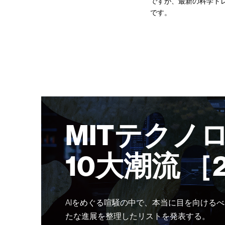
ですが、最新の科学ト
です。
MITテクノ
10大潮流 ［
AIをめぐる喧騒の中で、本当に目を向けるべ
たな進展を整理したリストを発表する。