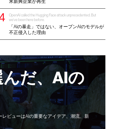
米新興企業が再生
OpenAI called the Hugging Face attack unprecedented. But
we’ve been here before.
「AIの暴走」ではない、オープンAIのモデルが
不正侵入した理由
んだ、AIの
ーレビューはAIの重要なアイデア、潮流、新