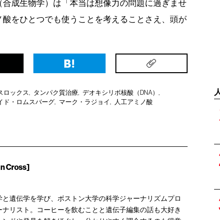
（合成生物学）は「本当は想像力の問題に過ぎませ
ノ酸をひとつでも使うことを考えることさえ、頭が
スロックス
タンパク質治療
デオキシリボ核酸（DNA）
イド・ロムスバーグ
マーク・ラジョイ
人工アミノ酸
Cross]
学と遺伝学を学び、ボストン大学の科学ジャーナリズムプロ
ーナリスト。コーヒーを飲むことと遺伝子編集の話も大好き