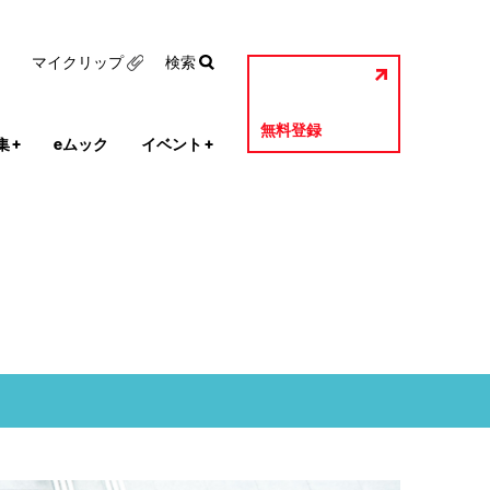
マイクリップ
検索
無料登録
集
+
eムック
イベント
+