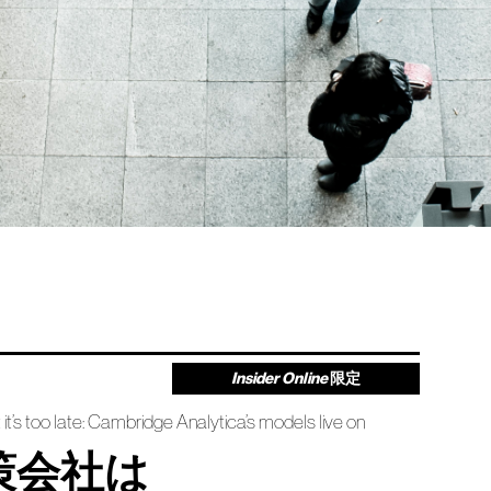
Insider Online
限定
t’s too late: Cambridge Analytica’s models live on
策会社は