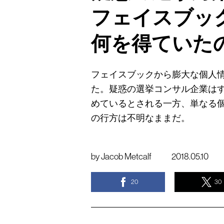
フェイスブッ
何を得ていた
フェイスブックから膨大な個人
た。疑惑の選挙コンサル企業は
めているとされる一方、単なる
の行方は不明なままだ。
by
Jacob Metcalf
2018.05.10
20
30