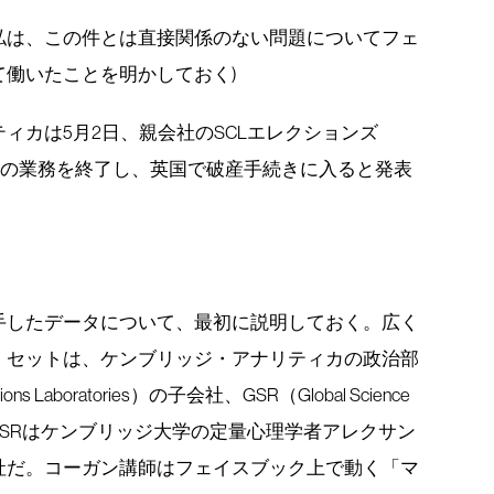
私は、この件とは直接関係のない問題についてフェ
働いたことを明かしておく)
ィカは5月2日、親会社のSCLエレクションズ
に、すべての業務を終了し、英国で破産手続きに入ると発表
手したデータについて、最初に説明しておく。広く
・セットは、ケンブリッジ・アナリティカの政治部
ions Laboratories）の子会社、GSR（Global Science
た。GSRはケンブリッジ大学の定量心理学者アレクサン
社だ。コーガン講師はフェイスブック上で動く「マ