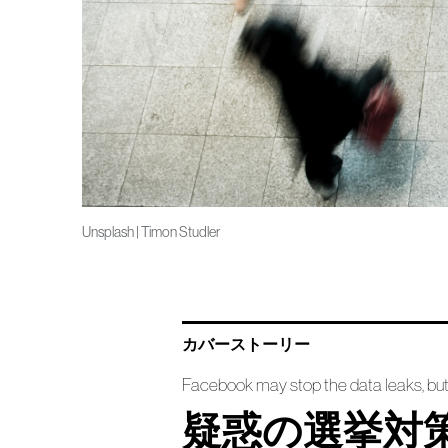
Unsplash | Timon Studler
カバーストーリー
Facebook may stop the data leaks, but i
疑惑の選挙対