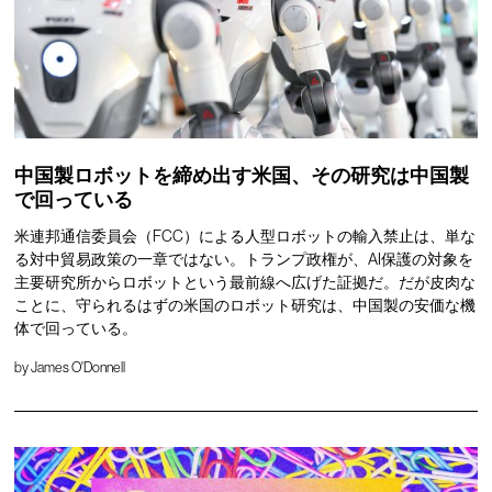
中国製ロボットを締め出す米国、その研究は中国製
で回っている
米連邦通信委員会（FCC）による人型ロボットの輸入禁止は、単な
る対中貿易政策の一章ではない。トランプ政権が、AI保護の対象を
主要研究所からロボットという最前線へ広げた証拠だ。だが皮肉な
ことに、守られるはずの米国のロボット研究は、中国製の安価な機
体で回っている。
by
James O'Donnell