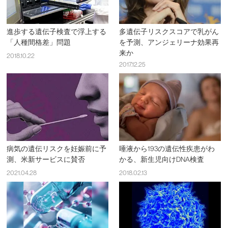
進歩する遺伝子検査で浮上する
多遺伝子リスクスコアで乳がん
「人種間格差」問題
を予測、アンジェリーナ効果再
来か
2018.10.22
2017.12.25
病気の遺伝リスクを妊娠前に予
唾液から193の遺伝性疾患がわ
測、米新サービスに賛否
かる、新生児向けDNA検査
2021.04.28
2018.02.13