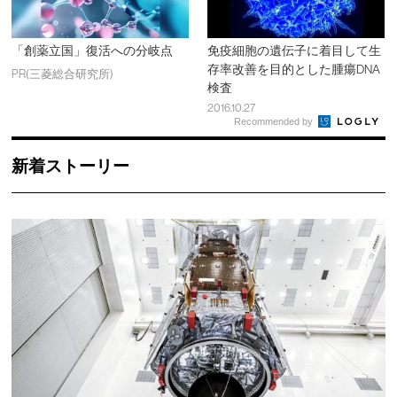
「創薬立国」復活への分岐点
免疫細胞の遺伝子に着目して生
存率改善を目的とした腫瘍DNA
PR(三菱総合研究所)
検査
2016.10.27
Recommended by
新着ストーリー