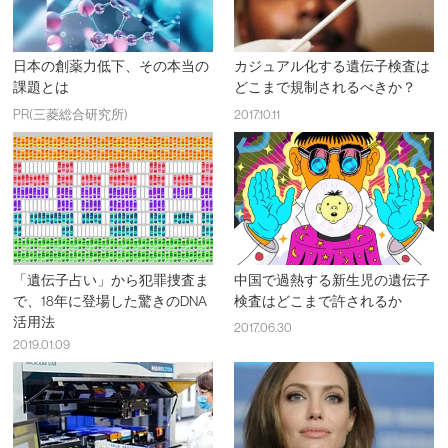
日本の創薬力低下、その本当の
カジュアル化する遺伝子検査は
課題とは
どこまで規制されるべきか？
PR(三菱総合研究所)
2017.10.11
「遺伝子占い」から犯罪捜査ま
中国で過熱する新生児の遺伝子
で、18年に登場した驚きのDNA
検査はどこまで許されるか
活用法
2017.06.30
2019.01.09