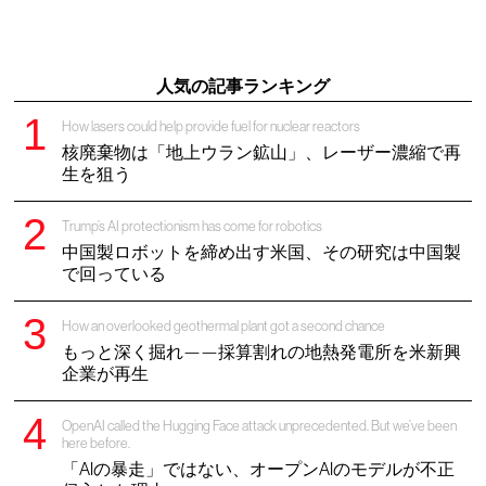
人気の記事ランキング
How lasers could help provide fuel for nuclear reactors
核廃棄物は「地上ウラン鉱山」、レーザー濃縮で再
生を狙う
Trump’s AI protectionism has come for robotics
中国製ロボットを締め出す米国、その研究は中国製
で回っている
How an overlooked geothermal plant got a second chance
もっと深く掘れ——採算割れの地熱発電所を米新興
企業が再生
OpenAI called the Hugging Face attack unprecedented. But we’ve been
here before.
「AIの暴走」ではない、オープンAIのモデルが不正