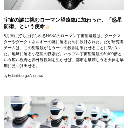
宇宙の謎に挑むローマン望遠鏡に加わった、「惑星
防衛」という使命
8月末に打ち上げられるNASAのローマン宇宙望遠鏡は、ダークマ
ターやダークエネルギーの謎に迫るために設計された。だが研究者
チームは、この望遠鏡がもう一つの役割を果たせることに気づい
た。地球に迫る小惑星の捜索だ。ハッブル宇宙望遠鏡の約100倍と
いう広い視野と赤外線観測を生かせば、都市を破壊しうる天体を早
期に見つけ出せる。
by
Robin George Andrews