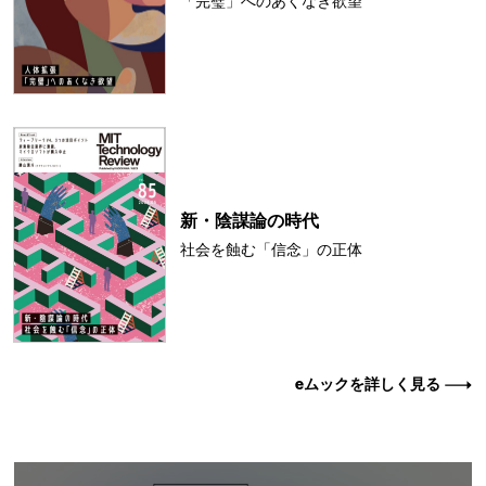
「完璧」へのあくなき欲望
新・陰謀論の時代
社会を蝕む「信念」の正体
eムックを詳しく見る