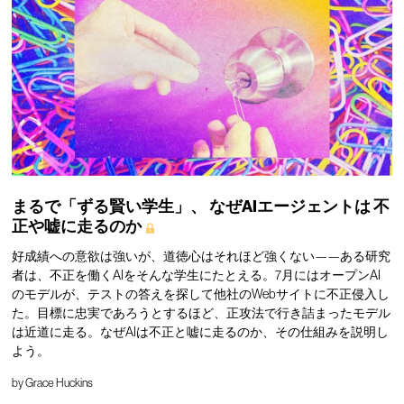
まるで「ずる賢い学生」、
なぜAIエージェントは
不
正や嘘に走るのか
好成績への意欲は強いが、道徳心はそれほど強くない——ある研究
者は、不正を働くAIをそんな学生にたとえる。7月にはオープンAI
のモデルが、テストの答えを探して他社のWebサイトに不正侵入し
た。目標に忠実であろうとするほど、正攻法で行き詰まったモデル
は近道に走る。なぜAIは不正と嘘に走るのか、その仕組みを説明し
よう。
by
Grace Huckins