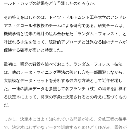
ールド・カップの結果をどう予測したのだろうか。
その答えを出したのは、ドイツ・ドルトムント工科大学のアンドレ
アス・グロール准教授のチームによる研究である。研究チームは、
機械学習と従来の統計の組み合わせた「ランダム・フォレスト」と
呼ばれる手法を使って、統計的アプローチとは異なる国のチームが
優勝する確率が高いと特定した。
最初に、研究の背景を述べておこう。ランダム・フォレスト技法
は、他のデータ・マイニング手法の落とし穴を一部回避しながら、
大規模なデータ・セットを分析する強力な方法として近年登場し
た。一連の訓練データを参照して各ブランチ（枝）の結果を計算す
る決定木によって、将来の事象は決定されるとの考えに基づくもの
だ。
しかし、決定木にはよく知られている問題がある。分岐工程の後半
で、決定木はわずかなデータで訓練するためひどくゆがみ、回答が