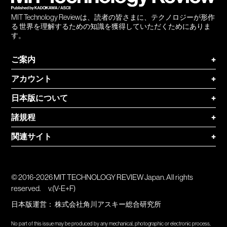
MIT Technology Reviewは、読者の皆さまに、テクノロジーが形作
る 世界を理解するための知識を獲得していただくためにありま
す。
ご案内
+
アカウント
+
日本版について
+
諸規程
+
関連サイト
+
© 2016-2026 MIT TECHNOLOGY REVIEW Japan. All rights
reserved.
v.(V-E+F)
日本版運営：
株式会社角川アスキー総合研究所
No part of this issue may be produced by any mechanical, photographic or electronic process,