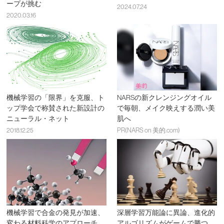
ープが挑む
2024.07.24
2020.03.16
機械学習の「限界」を克服、ト
NARSの新クレンジングオイル
ップ学会で称賛された新設計の
で毎朝、メイク映えする潤い美
ニューラル・ネット
肌へ
2018.12.25
PR(NARS on 美的.com)
機械学習で合金の発見が加速、
深層学習万能論に異論、進化的
変わる材料科学のアプローチ
アルゴリズムがゲームで勝つ