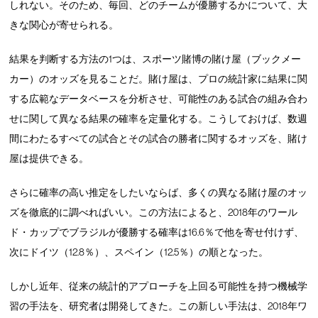
しれない。そのため、毎回、どのチームが優勝するかについて、大
きな関心が寄せられる。
結果を判断する方法の1つは、スポーツ賭博の賭け屋（ブックメー
カー）のオッズを見ることだ。賭け屋は、プロの統計家に結果に関
する広範なデータベースを分析させ、可能性のある試合の組み合わ
せに関して異なる結果の確率を定量化する。こうしておけば、数週
間にわたるすべての試合とその試合の勝者に関するオッズを、賭け
屋は提供できる。
さらに確率の高い推定をしたいならば、多くの異なる賭け屋のオッ
ズを徹底的に調べればいい。この方法によると、2018年のワール
ド・カップでブラジルが優勝する確率は16.6％で他を寄せ付けず、
次にドイツ（12.8％）、スペイン（12.5％）の順となった。
しかし近年、従来の統計的アプローチを上回る可能性を持つ機械学
習の手法を、研究者は開発してきた。この新しい手法は、2018年ワ