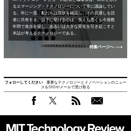
るエマージング・テクノロジーについて常に議論してい
る。年に一度、私たちは現状を確認し、その見通しを読
者に共有する。以下に挙げるのは、良くも悪くも今後数
年間で進歩を促し、あるいは大きな変化を引き起こすと
本誌が考えるテクノロジーである。
特集ページへ
フォローしてください
重要なテクノロジーとイノベーションのニュー
スをSNSやメールで受け取る
Facebook
Twitter
RSS
無料
会員
登録