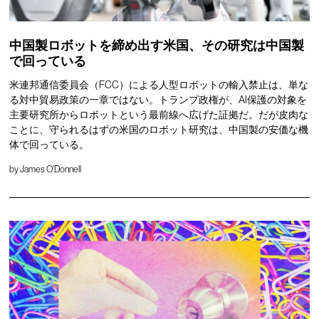
中国製ロボットを締め出す米国、その研究は中国製
で回っている
米連邦通信委員会（FCC）による人型ロボットの輸入禁止は、単な
る対中貿易政策の一章ではない。トランプ政権が、AI保護の対象を
主要研究所からロボットという最前線へ広げた証拠だ。だが皮肉な
ことに、守られるはずの米国のロボット研究は、中国製の安価な機
体で回っている。
by
James O'Donnell