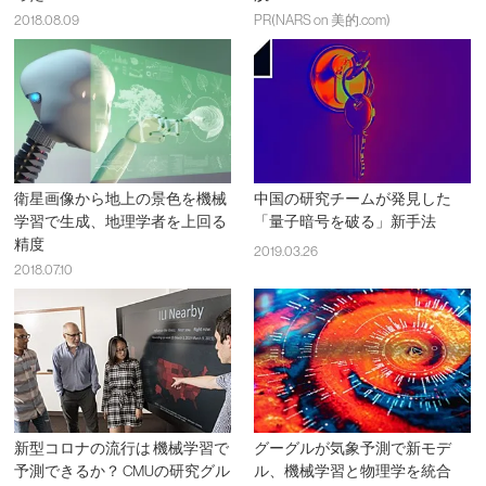
2018.08.09
PR(NARS on 美的.com)
衛星画像から地上の景色を機械
中国の研究チームが発見した
学習で生成、地理学者を上回る
「量子暗号を破る」新手法
精度
2019.03.26
2018.07.10
新型コロナの流行は 機械学習で
グーグルが気象予測で新モデ
予測できるか？ CMUの研究グル
ル、機械学習と物理学を統合