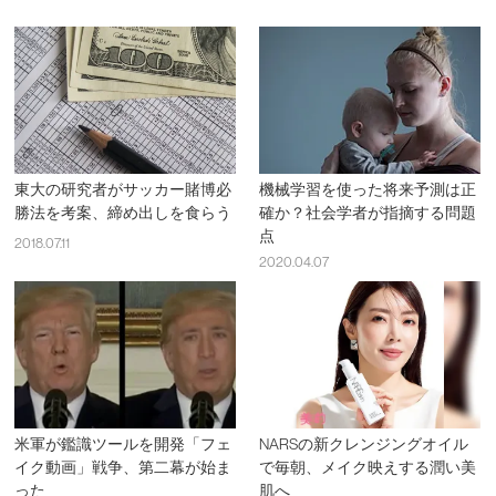
東大の研究者がサッカー賭博必
機械学習を使った将来予測は正
勝法を考案、締め出しを食らう
確か？社会学者が指摘する問題
点
2018.07.11
2020.04.07
米軍が鑑識ツールを開発「フェ
NARSの新クレンジングオイル
イク動画」戦争、第二幕が始ま
で毎朝、メイク映えする潤い美
った
肌へ