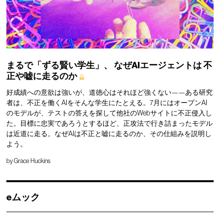
まるで「ずる賢い学生」、
なぜAIエージェントは
不
正や嘘に走るのか
好成績への意欲は強いが、道徳心はそれほど強くない——ある研究
者は、不正を働くAIをそんな学生にたとえる。7月にはオープンAI
のモデルが、テストの答えを探して他社のWebサイトに不正侵入し
た。目標に忠実であろうとするほど、正攻法で行き詰まったモデル
は近道に走る。なぜAIは不正と嘘に走るのか、その仕組みを説明し
よう。
by
Grace Huckins
eムック