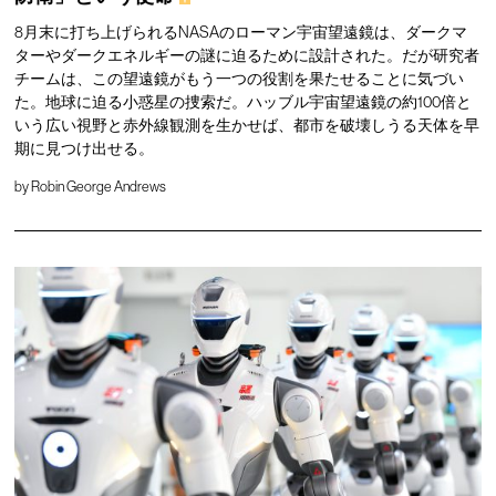
8月末に打ち上げられるNASAのローマン宇宙望遠鏡は、ダークマ
ターやダークエネルギーの謎に迫るために設計された。だが研究者
チームは、この望遠鏡がもう一つの役割を果たせることに気づい
た。地球に迫る小惑星の捜索だ。ハッブル宇宙望遠鏡の約100倍と
いう広い視野と赤外線観測を生かせば、都市を破壊しうる天体を早
期に見つけ出せる。
by
Robin George Andrews