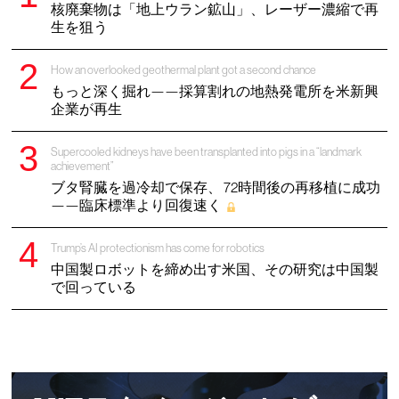
核廃棄物は「地上ウラン鉱山」、レーザー濃縮で再
生を狙う
How an overlooked geothermal plant got a second chance
もっと深く掘れ——採算割れの地熱発電所を米新興
企業が再生
Supercooled kidneys have been transplanted into pigs in a “landmark
achievement”
ブタ腎臓を過冷却で保存、 72時間後の再移植に成功
——臨床標準より回復速く
Trump’s AI protectionism has come for robotics
中国製ロボットを締め出す米国、その研究は中国製
で回っている