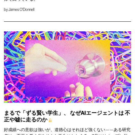
by
James O'Donnell
まるで「ずる賢い学生」、
なぜAIエージェントは
不
正や嘘に走るのか
好成績への意欲は強いが、道徳心はそれほど強くない——ある研究