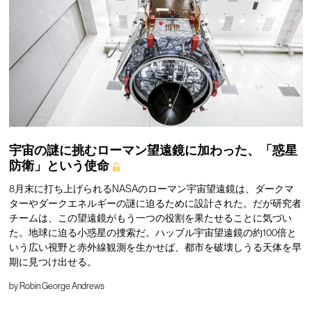
宇宙の謎に挑むローマン望遠鏡に加わった、「惑星
防衛」という使命
8月末に打ち上げられるNASAのローマン宇宙望遠鏡は、ダークマ
ターやダークエネルギーの謎に迫るために設計された。だが研究者
チームは、この望遠鏡がもう一つの役割を果たせることに気づい
た。地球に迫る小惑星の捜索だ。ハッブル宇宙望遠鏡の約100倍と
いう広い視野と赤外線観測を生かせば、都市を破壊しうる天体を早
期に見つけ出せる。
by
Robin George Andrews