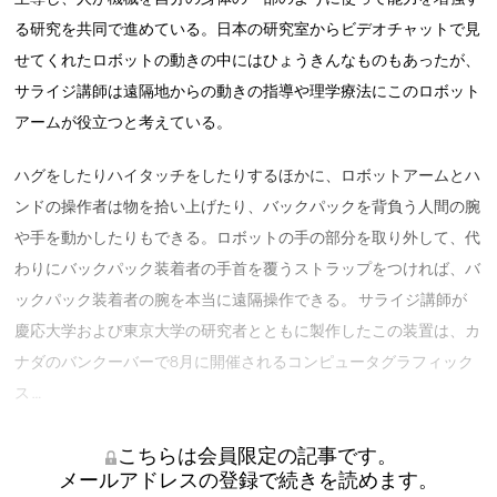
る研究を共同で進めている。日本の研究室からビデオチャットで見
せてくれたロボットの動きの中にはひょうきんなものもあったが、
サライジ講師は遠隔地からの動きの指導や理学療法にこのロボット
アームが役立つと考えている。
ハグをしたりハイタッチをしたりするほかに、ロボットアームとハ
ンドの操作者は物を拾い上げたり、バックパックを背負う人間の腕
や手を動かしたりもできる。ロボットの手の部分を取り外して、代
わりにバックパック装着者の手首を覆うストラップをつければ、バ
ックパック装着者の腕を本当に遠隔操作できる。 サライジ講師が
慶応大学および東京大学の研究者とともに製作したこの装置は、カ
ナダのバンクーバーで8月に開催されるコンピュータグラフィック
ス …
こちらは会員限定の記事です。
メールアドレスの登録で続きを読めます。