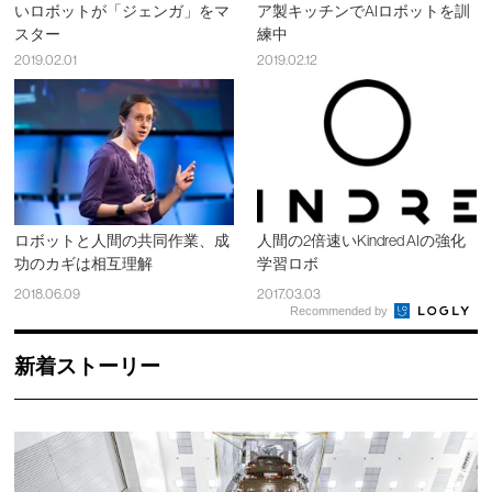
いロボットが「ジェンガ」をマ
ア製キッチンでAIロボットを訓
スター
練中
2019.02.01
2019.02.12
ロボットと人間の共同作業、成
人間の2倍速いKindred AIの強化
功のカギは相互理解
学習ロボ
2018.06.09
2017.03.03
Recommended by
新着ストーリー