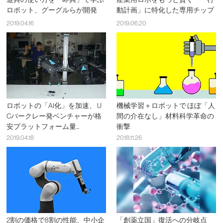
ロボット、グーグルらが開発
動計画」に特化した専用チップ
2019.04.16
2019.06.20
ロボットの「AI化」を加速、 U
機械学習＋ロボットで ほぼ「人
Cバークレー発ベンチャーが格
間の介在なし」材料科学革命の
安プラットフォーム量...
衝撃
2019.04.18
2018.11.26
2割の価格で8割の性能、中小企
「創薬立国」復活への分岐点