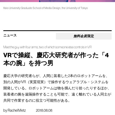
Keio University Graduate School of Media Design, the University of Tokyo
ニュース
無料会員
限定
Meet the guy with four arms, two of which someone else controls in VR
VRで操縦、慶応大研究者が作った「4
本の腕」を持つ男
慶応大学の研究者らが、人間に装着した2本のロボットアームを、
別の人間がVR（実質現実）で操作するウェアラブル・システムを
開発している。ロボットアームは物を掴んだり拾ったりするほか、
装着者の腕を遠隔操作することも可能で、遠く離れている人同士が
共同で作業するのに役立つ可能性がある。
by
Rachel Metz
2018.08.08