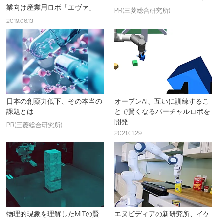
業向け産業用ロボ「エヴァ」
PR(三菱総合研究所)
2019.06.13
日本の創薬力低下、その本当の
オープンAI、互いに訓練するこ
課題とは
とで賢くなるバーチャルロボを
開発
PR(三菱総合研究所)
2021.01.29
物理的現象を理解したMITの賢
エヌビディアの新研究所、イケ