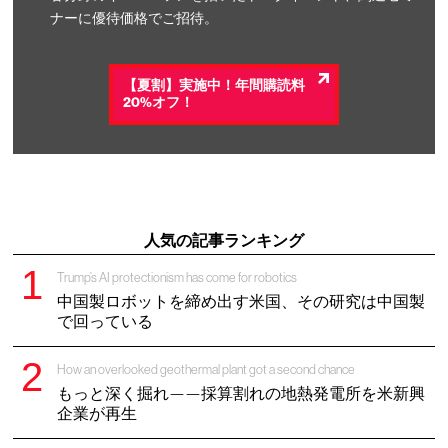
ナーに優待価格でご招待。
【夏割】実施中！年間購読料
20%オフ！
人気の記事ランキング
Trump’s AI protectionism has come for robotics
中国製ロボットを締め出す米国、その研究は中国製
で回っている
How an overlooked geothermal plant got a second chance
もっと深く掘れ——採算割れの地熱発電所を米新興
企業が再生