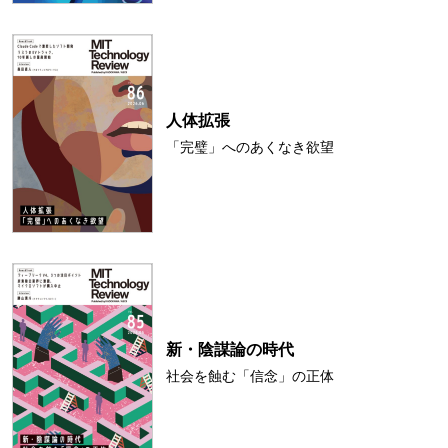
人体拡張
「完璧」へのあくなき欲望
新・陰謀論の時代
社会を蝕む「信念」の正体