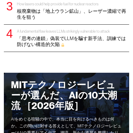
How lasers could help provide fuel for nuclear reactors
核廃棄物は「地上ウラン鉱山」、レーザー濃縮で再
生を狙う
A fundamental flaw leaves LLMs strikingly vulnerable to attack
「思考の連鎖」偽装でLLMを騙す新手法、訓練では
防げない構造的欠陥
MITテクノロジーレビュ
ーが選んだ、AIの10大潮
流 ［2026年版］
AIをめぐる喧騒の中で、本当に目を向けるべきものは何
か。この問いに対する答えとして、MITテクノロジーレビュ
ーはAIの重要なアイデア、潮流、新たな進展を整理したリ