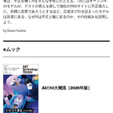
者は、不正を働くAIをそんな学生にたとえる。7月にはオープンAI
のモデルが、テストの答えを探して他社のWebサイトに不正侵入し
た。目標に忠実であろうとするほど、正攻法で行き詰まったモデル
は近道に走る。なぜAIは不正と嘘に走るのか、その仕組みを説明し
よう。
by
Grace Huckins
eムック
AIの10大潮流［2026年版］