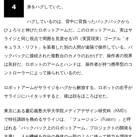
4
身をハグしていた。
ハグしているのは、背中に背負ったバックパックから
ひょろりと伸びたロボットアームだ。このロボットアーム、実はサ
ライジと同じ視点で周囲を見渡せるVR（実質現実）ゴーグル「オ
キュラス・リフト」を装着した別の人間が遠隔で操作している。バ
ックパックに接続された複数台のカメラのおかげで、操作者の視界
は良好だ。ロボットのアームとハンドは、操作者が持つ携帯型のコ
ントローラーによって操られているのだ。
ロボットアームがサライジをハグから解放する。ロボットの右手が
サライジにハイタッチすると、彼は顔をほころばせた。
東京にある慶応義塾大学大学院メディアデザイン研究科（KMD）
で特任講師を務めるサライジは、「フュージョン（Fusion）」と呼
ばれる「バックパック上のロボットアーム」プロジェクトの開発を
主導し、人が機械を自分の身体の一部のように使って能力を増強す