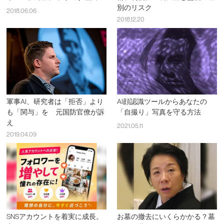
別のリスク
2018.06.06
2018.12.20
軍事AI、研究者は「拒否」より
AI顔認識ツールからあなたの
も「関与」を 元国防官僚が訴
「自撮り」写真を守る方法
え
2021.05.11
2019.04.09
SNSアカウントを着実に成長。
お墓の撤去にいくらかかる？墓