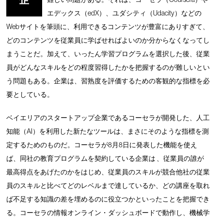
企
エデックス（edX）、ユダシティ（Udacity）などの
Webサイトを筆頭に、利用できるコンテンツが豊富にありすぎて、
どのコンテンツを従業員に学ばせればよいのか分からなくなってし
まうことだ。加えて、いったん学習プログラムを選択した後、従業
員がどんなスキルをどの程度習得したかを把握するのが難しいとい
う問題もある。企業は、習熟度を評価するための客観的な指標を必
要としている。
ベイエリアのスタートアップ企業であるコーセラが開発した、人工
知能（AI）を利用した新たなツールは、まさにそのような指標を測
定するためのものだ。コーセラが8月8日に発表した機能を使え
ば、同社の教育プログラムを契約している企業は 、従業員の誰が
最高得点をあげたのかをはじめ、従業員のスキルが競合他社の従業
員のスキルと比べてどのレベルまで達しているか、どの講座を取れ
ば不足する知識の差を埋めるのに役立つかといったことを把握でき
る。コーセラの情報オンライン・ダッシュボードで動作し、機械学