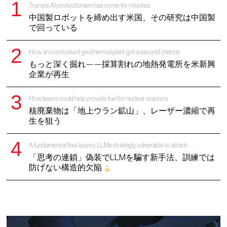
Trump’s AI protectionism has come for robotics
中国製ロボットを締め出す米国、その研究は中国製
で回っている
How an overlooked geothermal plant got a second chance
もっと深く掘れ——採算割れの地熱発電所を米新興
企業が再生
How lasers could help provide fuel for nuclear reactors
核廃棄物は「地上ウラン鉱山」、レーザー濃縮で再
生を狙う
A fundamental flaw leaves LLMs strikingly vulnerable to attack
「思考の連鎖」偽装でLLMを騙す新手法、訓練では
防げない構造的欠陥