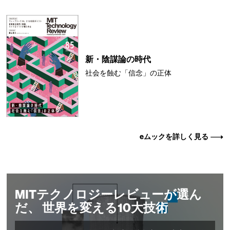
新・陰謀論の時代
社会を蝕む「信念」の正体
eムックを詳しく見る
MITテクノロジーレビューが選ん
だ、 世界を変える10大技術