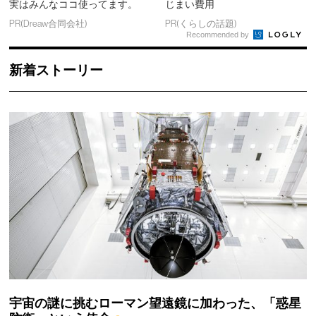
実はみんなココ使ってます。
じまい費用
PR(Dreaw合同会社)
PR(くらしの話題)
Recommended by
新着ストーリー
宇宙の謎に挑むローマン望遠鏡に加わった、「惑星