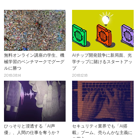
無料オンライン講座の学生、機
AIチップ開発競争に新局面、光
械学習のベンチマークでグーグ
学チップに賭けるスタートアッ
ルに勝つ
プ
2018.08.14
2018.12.18
ひっそりと浸透する「AI声
セキュリティ業界でも「AI搭
優」、人間の仕事を奪うか？
載」ブーム、売らんかな主義に