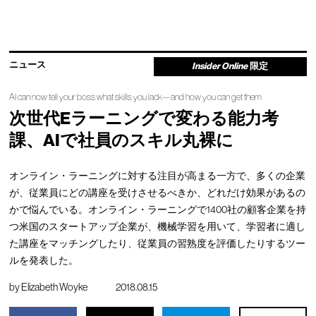
ニュース
Insider Online
限定
AI can now tell your boss what skills you lack—and how you can get them
次世代Eラーニングで変わる能力考
課、AIで社員のスキル丸裸に
オンライン・ラーニングに対する注目が高まる一方で、多くの企業
が、従業員にどの講座を受けさせるべきか、どれだけ効果があるの
かで悩んでいる。オンライン・ラーニングで1400社の顧客企業を持
つ米国のスタートアップ企業が、機械学習を用いて、学習者に適し
た講座をマッチングしたり、従業員の習熟度を評価したりするツー
ルを発表した。
by
Elizabeth Woyke
2018.08.15