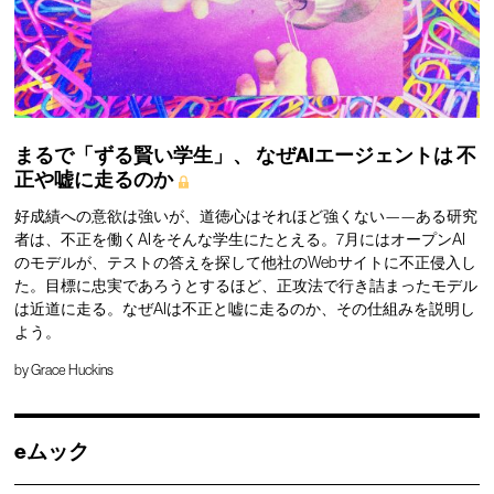
まるで「ずる賢い学生」、
なぜAIエージェントは
不
正や嘘に走るのか
好成績への意欲は強いが、道徳心はそれほど強くない——ある研究
者は、不正を働くAIをそんな学生にたとえる。7月にはオープンAI
のモデルが、テストの答えを探して他社のWebサイトに不正侵入し
た。目標に忠実であろうとするほど、正攻法で行き詰まったモデル
は近道に走る。なぜAIは不正と嘘に走るのか、その仕組みを説明し
よう。
by
Grace Huckins
eムック