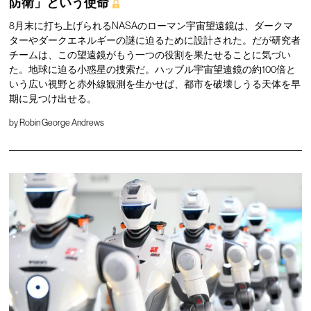
防衛」という使命
8月末に打ち上げられるNASAのローマン宇宙望遠鏡は、ダークマ
ターやダークエネルギーの謎に迫るために設計された。だが研究者
チームは、この望遠鏡がもう一つの役割を果たせることに気づい
た。地球に迫る小惑星の捜索だ。ハッブル宇宙望遠鏡の約100倍と
いう広い視野と赤外線観測を生かせば、都市を破壊しうる天体を早
期に見つけ出せる。
by
Robin George Andrews