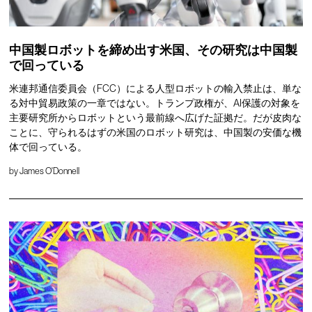
中国製ロボットを締め出す米国、その研究は中国製
で回っている
米連邦通信委員会（FCC）による人型ロボットの輸入禁止は、単な
る対中貿易政策の一章ではない。トランプ政権が、AI保護の対象を
主要研究所からロボットという最前線へ広げた証拠だ。だが皮肉な
ことに、守られるはずの米国のロボット研究は、中国製の安価な機
体で回っている。
by
James O'Donnell