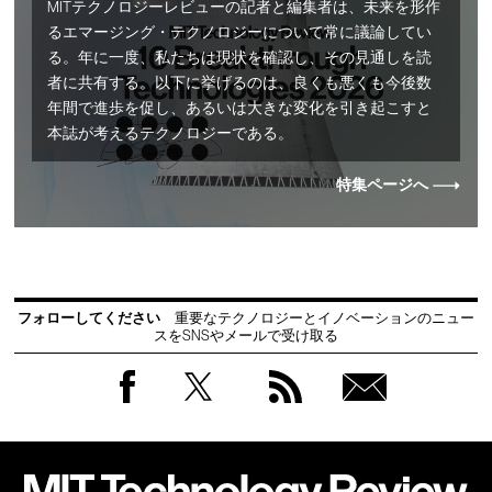
MITテクノロジーレビューの記者と編集者は、未来を形作
るエマージング・テクノロジーについて常に議論してい
る。年に一度、私たちは現状を確認し、その見通しを読
者に共有する。以下に挙げるのは、良くも悪くも今後数
年間で進歩を促し、あるいは大きな変化を引き起こすと
本誌が考えるテクノロジーである。
特集ページへ
フォローしてください
重要なテクノロジーとイノベーションのニュー
スをSNSやメールで受け取る
Facebook
Twitter
RSS
無料
会員
登録