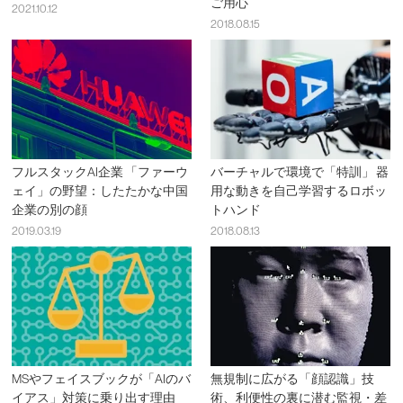
ご用心
2021.10.12
2018.08.15
フルスタックAI企業 「ファーウ
バーチャルで環境で「特訓」 器
ェイ」の野望：したたかな中国
用な動きを自己学習するロボッ
企業の別の顔
トハンド
2019.03.19
2018.08.13
MSやフェイスブックが「AIのバ
無規制に広がる「顔認識」技
イアス」対策に乗り出す理由
術、利便性の裏に潜む監視・差