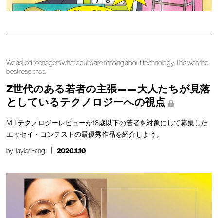
We asked teenagers what adults are missing about technology. This was the
best response.
Z世代のある若者の主張——大人たちが見落
としているテクノロジーへの視点
MITテクノロジーレビューが18歳以下の若者を対象にして募集した
エッセイ・コンテストの最優秀作品を紹介しよう。
by
Taylor Fang
2020.1.10