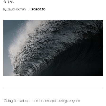
ろうか。
by
David Rotman
2020.1.16
“Old age” is made up—and this concept is hurting everyone