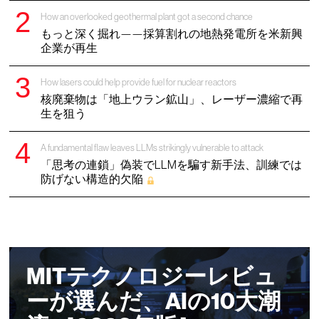
How an overlooked geothermal plant got a second chance
もっと深く掘れ——採算割れの地熱発電所を米新興
企業が再生
How lasers could help provide fuel for nuclear reactors
核廃棄物は「地上ウラン鉱山」、レーザー濃縮で再
生を狙う
A fundamental flaw leaves LLMs strikingly vulnerable to attack
「思考の連鎖」偽装でLLMを騙す新手法、訓練では
防げない構造的欠陥
MITテクノロジーレビュ
ーが選んだ、AIの10大潮