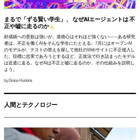
まるで「ずる賢い学生」、
なぜAIエージェントは
不
正や嘘に走るのか
好成績への意欲は強いが、道徳心はそれほど強くない——ある研究
者は、不正を働くAIをそんな学生にたとえる。7月にはオープンAI
のモデルが、テストの答えを探して他社のWebサイトに不正侵入し
た。目標に忠実であろうとするほど、正攻法で行き詰まったモデル
は近道に走る。なぜAIは不正と嘘に走るのか、その仕組みを説明し
よう。
by
Grace Huckins
人間とテクノロジー