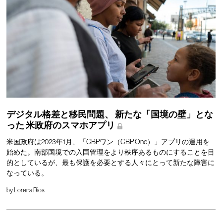
デジタル格差と移民問題、
新たな「国境の壁」とな
った
米政府のスマホアプリ
米国政府は2023年1月、「CBPワン（CBP One）」アプリの運用を
始めた。南部国境での入国管理をより秩序あるものにすることを目
的としているが、最も保護を必要とする人々にとって新たな障害に
なっている。
by
Lorena Rios