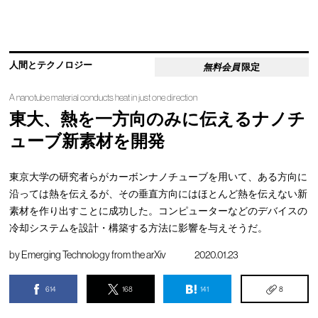
人間とテクノロジー
無料会員
限定
A nanotube material conducts heat in just one direction
東大、熱を一方向のみに伝えるナノチ
ューブ新素材を開発
東京大学の研究者らがカーボンナノチューブを用いて、ある方向に
沿っては熱を伝えるが、その垂直方向にはほとんど熱を伝えない新
素材を作り出すことに成功した。コンピューターなどのデバイスの
冷却システムを設計・構築する方法に影響を与えそうだ。
by
Emerging Technology from the arXiv
2020.01.23
614
168
141
8