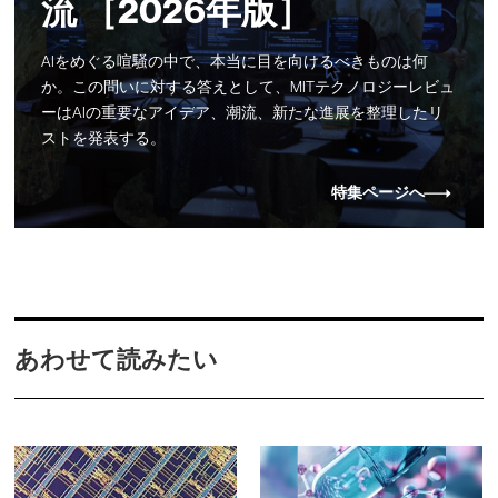
流 ［2026年版］
AIをめぐる喧騒の中で、本当に目を向けるべきものは何
か。この問いに対する答えとして、MITテクノロジーレビュ
ーはAIの重要なアイデア、潮流、新たな進展を整理したリ
ストを発表する。
特集ページへ
あわせて読みたい