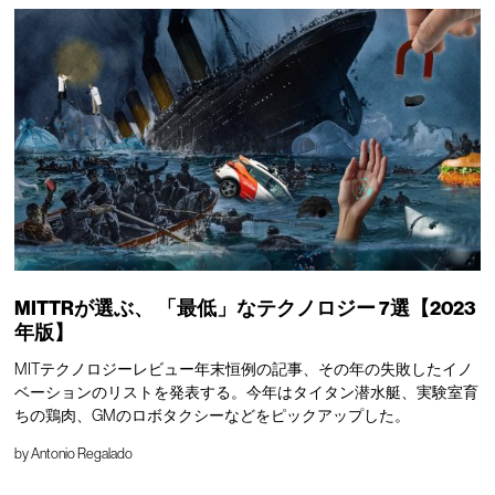
MITTRが選ぶ、
「最低」なテクノロジー
7選【2023
年版】
MITテクノロジーレビュー年末恒例の記事、その年の失敗したイノ
ベーションのリストを発表する。今年はタイタン潜水艇、実験室育
ちの鶏肉、GMのロボタクシーなどをピックアップした。
by
Antonio Regalado