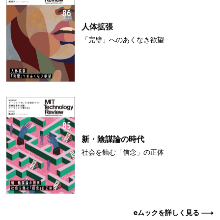
人体拡張
「完璧」へのあくなき欲望
新・陰謀論の時代
社会を蝕む「信念」の正体
eムックを詳しく見る