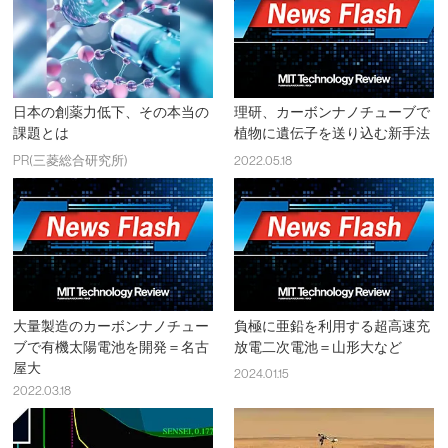
日本の創薬力低下、その本当の
理研、カーボンナノチューブで
課題とは
植物に遺伝子を送り込む新手法
PR(三菱総合研究所)
2022.05.18
大量製造のカーボンナノチュー
負極に亜鉛を利用する超高速充
ブで有機太陽電池を開発＝名古
放電二次電池＝山形大など
屋大
2024.01.15
2022.03.18