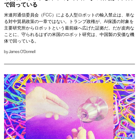
で回っている
米連邦通信委員会（FCC）による人型ロボットの輸入禁止は、単な
る対中貿易政策の一章ではない。トランプ政権が、AI保護の対象を
主要研究所からロボットという最前線へ広げた証拠だ。だが皮肉な
ことに、守られるはずの米国のロボット研究は、中国製の安価な機
体で回っている。
by
James O'Donnell