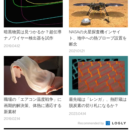
暗黒物質は見つかるか？超伝導
NASAの火星探査機インサイ
ナノワイヤー検出器を試作
ト、地中への熱プローブ設置を
断念
2019.04.12
2021.01.21
職場の「エアコン温度戦争」に
最先端は「レンガ」、熱貯蔵は
画期的解決策、体熱に適応する
脱炭素の切り札になるか？
新素材
2023.04.14
2019.02.14
Recommended by