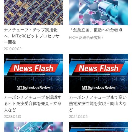
ナノチューブ・チップ実用化
「創薬立国」復活への分岐点
へ、MITが16ビットプロセッサ
PR(三菱総合研究所)
ー開発
2019.09.02
カーボンナノチューブを認識す
カーボンナノチューブ糸で高い
るヒト免疫受容体を発見＝立命
熱電変換性能を実現＝岡山大な
大など
ど
2023.04.13
2024.05.08