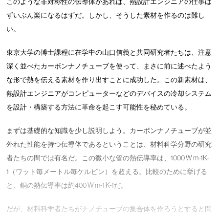
このような非対称性の伝導体があれば、熱設計エンジニアの仕事は
ずいぶん楽になるはずだ。しかし、そうした素材を作るのは難し
い。
東京大学の博士課程に在学中の山口信義と共同研究者たちは、注意
深く並べたカーボンナノチューブを使って、まさに前に述べたよう
な形で熱を伝える素材を作り出すことに成功した。この新素材は、
熱設計エンジニアがコンピューターなどのデバイスの冷却システム
を設計・構築する方法に革命を起こす可能性を秘めている。
まずは基礎的な知識を少し説明しよう。カーボンナノチューブが並
外れた性能を持つ伝導体であるということは、材料科学分野の研究
者たちの間では有名だ。この微小な管の熱伝導率は、1000 W m-1K-
1（ワット毎メートル毎ケルビン）を超える。比較のために挙げる
と、銅の熱伝導率は約400 W m-1 K-1だ。
だが、材料科学者たちがナノチューブの集合体を作ろうとすると問