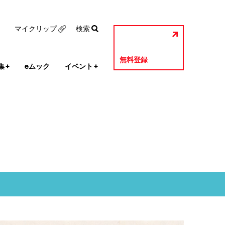
マイクリップ
検索
無料登録
集
+
eムック
イベント
+