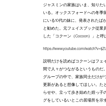
ジャスミンの家族はいま、知りた
いる。オックスフォードへの冬季留
にいる10代の妹に、発表されたば
と勧めた。元フェイスブック従業
した「コクーン（Cocoon）」と
https://www.youtube.com/watch?v=IjZ
説明だけを読めばコクーンはフェ
間で人々がつながるというものだ
グループの中で、家族同士だけが
更新があると想像してほしい。た
らせや、立って歩き始めた姪っ子
グをしているいとこの居場所を示