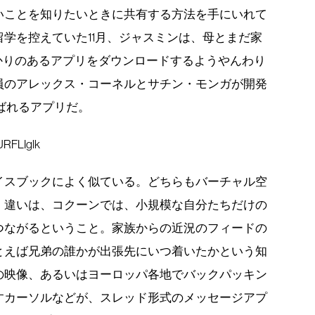
いことを知りたいときに共有する方法を手にいれて
学を控えていた11月、ジャスミンは、母とまだ家
かりのあるアプリをダウンロードするようやんわり
員のアレックス・コーネルとサチン・モンガが開発
呼ばれるアプリだ。
URFLIglk
イスブックによく似ている。どちらもバーチャル空
。違いは、コクーンでは、小規模な自分たちだけの
つながるということ。家族からの近況のフィードの
とえば兄弟の誰かが出張先にいつ着いたかという知
の映像、あるいはヨーロッパ各地でバックパッキン
すカーソルなどが、スレッド形式のメッセージアプ