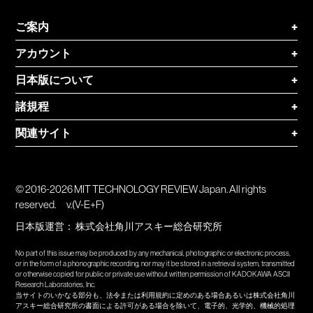
ご案内
+
アカウント
+
日本版について
+
諸規程
+
関連サイト
+
© 2016-2026 MIT TECHNOLOGY REVIEW Japan. All rights
reserved.
v.(V-E+F)
日本版運営：
株式会社角川アスキー総合研究所
No part of this issue may be produced by any mechanical, photographic or electronic process,
or in the form of a phonographic recording, nor may it be stored in a retrieval system, transmitted
or otherwise copied for public or private use without written permission of KADOKAWA ASCII
Research Laboratories, Inc.
当サイトのいかなる部分も、法令または利用規約に定めのある場合あるいは株式会社角川
アスキー総合研究所の書面による許可がある場合を除いて、電子的、光学的、機械的処理