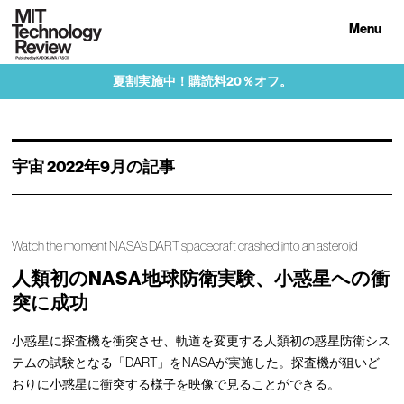
Menu
夏割実施中！購読料20％オフ。
宇宙 2022年9月の記事
Watch the moment NASA’s DART spacecraft crashed into an asteroid
人類初のNASA地球防衛実験、小惑星への衝
突に成功
小惑星に探査機を衝突させ、軌道を変更する人類初の惑星防衛シス
テムの試験となる「DART」をNASAが実施した。探査機が狙いど
おりに小惑星に衝突する様子を映像で見ることができる。