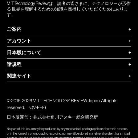
MIT Technology Reviewは、読者の皆さまに、テクノロジーが形作
る 世界を理解するための知識を獲得していただくためにありま
す。
ご案内
+
アカウント
+
日本版について
+
諸規程
+
関連サイト
+
© 2016-2026 MIT TECHNOLOGY REVIEW Japan. All rights
reserved.
v.(V-E+F)
日本版運営：
株式会社角川アスキー総合研究所
No part of this issue may be produced by any mechanical, photographic or electronic process,
or in the form of a phonographic recording, nor may it be stored in a retrieval system, transmitted