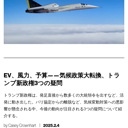
EV、風力、予算——気候政策大転換、トラ
ンプ新政権3つの疑問
トランプ新政権は、発足直後から数多くの大統領令を出すなど、活
発に動き出した。パリ協定からの離脱など、気候変動対策への悪影
響が懸念される中、今後の動向が注目される3つの疑問について紹
介する。
by
Casey Crownhart
2025.2.4