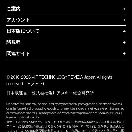
ご案内
+
アカウント
+
日本版について
+
諸規程
+
関連サイト
+
© 2016-2026 MIT TECHNOLOGY REVIEW Japan. All rights
reserved.
v.(V-E+F)
日本版運営：
株式会社角川アスキー総合研究所
No part of this issue may be produced by any mechanical, photographic or electronic process,
or in the form of a phonographic recording, nor may it be stored in a retrieval system, transmitted
or otherwise copied for public or private use without written permission of KADOKAWA ASCII
Research Laboratories, Inc.
当サイトのいかなる部分も、法令または利用規約に定めのある場合あるいは株式会社角川
アスキー総合研究所の書面による許可がある場合を除いて、電子的、光学的、機械的処理
によって、あるいは口述記録の形態によっても、製品にしたり、公衆向けか個人用かに関