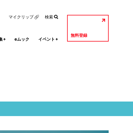
マイクリップ
検索
無料登録
集
+
eムック
イベント
+