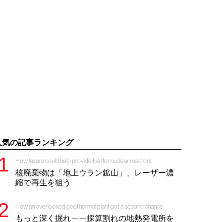
人気の記事ランキング
How lasers could help provide fuel for nuclear reactors
核廃棄物は「地上ウラン鉱山」、レーザー濃
縮で再生を狙う
How an overlooked geothermal plant got a second chance
もっと深く掘れ——採算割れの地熱発電所を