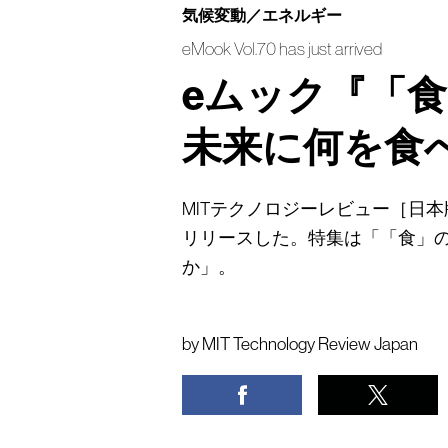
気候変動／エネルギー
eMook Vol.70 has just arrived
eムック『「
未来に何を食
MITテクノロジーレビュー［日本版］はeム
リリースした。特集は「「食」
か」。
by
MIT Technology Review Japan