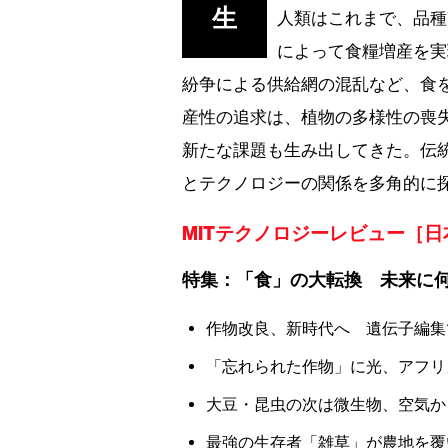
生
人類はこれまで、品種
によって食糧増産を実
紛争による供給網の混乱など、食
産性の追求は、植物の多様性の喪
新たな課題も生み出してきた。伝
とテクノロジーの関係を多角的に
MITテクノロジーレビュー［日本版］e
特集：「食」の大転換 未来に
作物改良、新時代へ 遺伝子編集
「忘れられた作物」に光、アフリ
大豆・昆虫の次は微生物、空気か
最強の生存者「雑草」が農地を覆