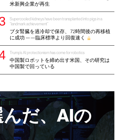
米新興企業が再生
Supercooled kidneys have been transplanted into pigs in a
“landmark achievement”
ブタ腎臓を過冷却で保存、 72時間後の再移植
に成功 ——臨床標準より回復速く
Trump’s AI protectionism has come for robotics
中国製ロボットを締め出す米国、その研究は
中国製で回っている
んだ、AIの