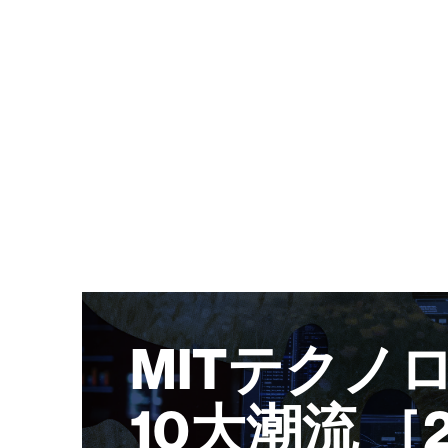
MITテクノ
10大潮流 ［