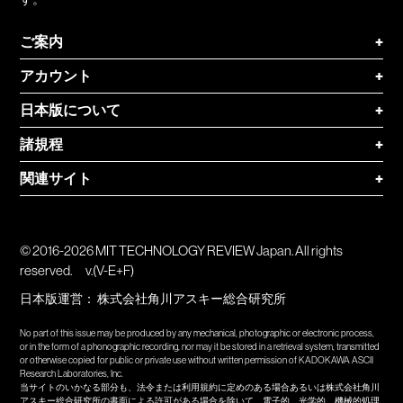
ご案内
+
アカウント
+
日本版について
+
諸規程
+
関連サイト
+
© 2016-2026 MIT TECHNOLOGY REVIEW Japan. All rights
reserved.
v.(V-E+F)
日本版運営：
株式会社角川アスキー総合研究所
No part of this issue may be produced by any mechanical, photographic or electronic process,
or in the form of a phonographic recording, nor may it be stored in a retrieval system, transmitted
or otherwise copied for public or private use without written permission of KADOKAWA ASCII
Research Laboratories, Inc.
当サイトのいかなる部分も、法令または利用規約に定めのある場合あるいは株式会社角川
アスキー総合研究所の書面による許可がある場合を除いて、電子的、光学的、機械的処理