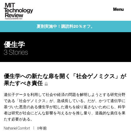
Menu
夏割実施中！購読料20％オフ。
優生学
3 Stories
優生学への新たな扉を開く「社会ゲノミクス」が
果たすべき責任
遺伝子データを利用して社会や経済の問題を解明しようとする研究分野
である「社会ゲノミクス」が、急成長している。だが、かつて遺伝学に
基づいた悪意のある優生学が犯した過ちを繰り返さないためにも、科学
者は研究が社会にどんな影響を与えるかを推し量り、道義的な責任を果
たす必要がある。
Nathaniel Comfort
8年前