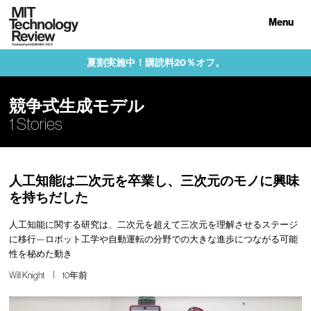
Menu
夏割実施中！購読料20％オフ。
競争式生成モデル
1 Stories
人工知能は二次元を卒業し、三次元のモノに興味
を持ちだした
人工知能に関する研究は、二次元を超えて三次元を理解させるステージ
に移行—ロボット工学や自動運転の分野での大きな進歩につながる可能
性を秘めた動き
Will Knight
10年前