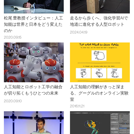
松尾 豊教授インタビュー：人工
走るから歩くへ、強化学習AIで
知能は世界と日本をどう変えた
地道に進化する人型ロボット
のか
2024.04.19
2020.09.15
人工知能とロボット工学の融合
人工知能の理解がきっと深ま
が切り拓くもうひとつの未来
る、グーグルのオンライン実験
室
2020.09.10
2016.11.21