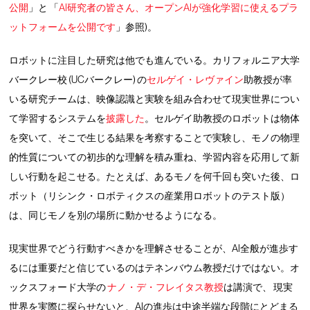
公開
」と 「
AI研究者の皆さん、オープンAIが強化学習に使えるプラ
ットフォームを公開です
」参照)。
ロボットに注目した研究は他でも進んでいる。カリフォルニア大学
バークレー校 (UCバークレー) の
セルゲイ・レヴァイン
助教授が率
いる研究チームは、映像認識と実験を組み合わせて現実世界につい
て学習するシステムを
披露した
。セルゲイ助教授のロボットは物体
を突いて、そこで生じる結果を考察することで実験し、モノの物理
的性質についての初歩的な理解を積み重ね、学習内容を応用して新
しい行動を起こせる。たとえば、あるモノを何千回も突いた後、ロ
ボット（リシンク・ロボティクスの産業用ロボットのテスト版）
は、同じモノを別の場所に動かせるようになる。
現実世界でどう行動すべきかを理解させることが、AI全般が進歩す
るには重要だと信じているのはテネンバウム教授だけではない。オ
ックスフォード大学の
ナノ・デ・フレイタス教授
は講演で、 現実
世界を実際に探らせないと、AIの進歩は中途半端な段階にとどまる