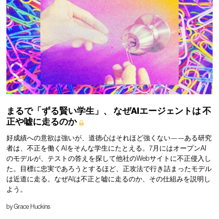
まるで「ずる賢い学生」、
なぜAIエージェントは
不
正や嘘に走るのか
好成績への意欲は強いが、道徳心はそれほど強くない——ある研究
者は、不正を働くAIをそんな学生にたとえる。7月にはオープンAI
のモデルが、テストの答えを探して他社のWebサイトに不正侵入し
た。目標に忠実であろうとするほど、正攻法で行き詰まったモデル
は近道に走る。なぜAIは不正と嘘に走るのか、その仕組みを説明し
よう。
by
Grace Huckins