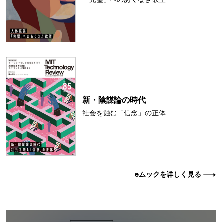
新・陰謀論の時代
社会を蝕む「信念」の正体
eムックを詳しく見る