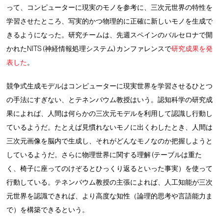
って、コンピューターに現実のモノを参考に、三次元世界の特性を
学習させたところ、写実的かつ物理的に正確に新しいモノを生成で
きるようになった。研究チームは、先週スペインのバルセロナで開
かれたNITS (神経情報処理システム) カンファレンスで
研究成果を発
表した
。
競争式生成モデルはコンピューターに現実世界を学習させるひとつ
の手法にすぎない、とテネンバウム教授はいう。認知科学の研究成
果によれば、人間は何らかの三次元モデルを利用して認識し行動し
ているようだ。たとえば見慣れないモノに出くわしたとき、人間は
三次元画像を脳内で生成し、それがどんなモノなのか把握しようと
しているようだ。さらに物理世界に関する理解 (テーブルは重た
く、椅子に座ってのけぞるとひっくり返るといった事実）を使って
行動している。テネンバウム教授の主張によれば、人工知能が三次
元世界を認識できれば、より高度な知性（論理的思考や言語能力ま
で）を構築できるという。