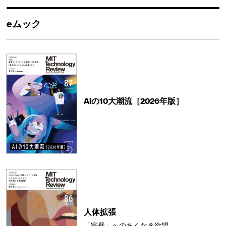
eムック
AIの10大潮流［2026年版］
人体拡張
「完璧」へのあくなき欲望