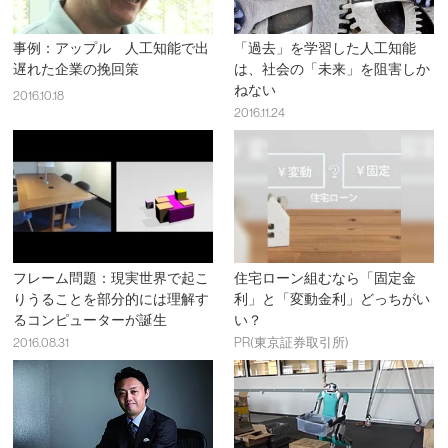
事例：アップル 人工知能で出
「過去」を学習した人工知能
遅れた企業の挽回策
は、社会の「未来」を阻害しか
ねない
2016.10.18
2016.11.24
フレーム問題：現実世界で起こ
住宅ローン組むなら「固定金
りうることを部分的には理解す
利」と「変動金利」どっちがい
るコンピューターが誕生
い？
2016.08.31
PR(東京証券取引所)