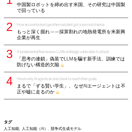
中国製ロボットを締め出す米国、その研究は中国製
で回っている
How an overlooked geothermal plant got a second chance
もっと深く掘れ——採算割れの地熱発電所を米新興
企業が再生
A fundamental flaw leaves LLMs strikingly vulnerable to attack
「思考の連鎖」偽装でLLMを騙す新手法、訓練では
防げない構造的欠陥
Here’s why AI agents lie and cheat to reach their goals
まるで「ずる賢い学生」、 なぜAIエージェントは 不
正や嘘に走るのか
タグ
人工知能
人工知能（AI）
競争式生成モデル