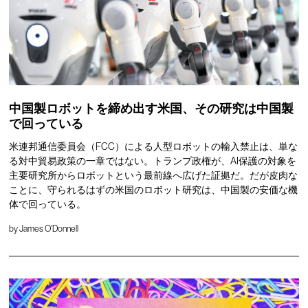
中国製ロボットを締め出す米国、その研究は中国製
で回っている
米連邦通信委員会（FCC）による人型ロボットの輸入禁止は、単な
る対中貿易政策の一章ではない。トランプ政権が、AI保護の対象を
主要研究所からロボットという最前線へ広げた証拠だ。だが皮肉な
ことに、守られるはずの米国のロボット研究は、中国製の安価な機
体で回っている。
by
James O'Donnell