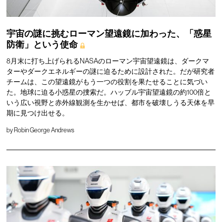
宇宙の謎に挑むローマン望遠鏡に加わった、「惑星
防衛」という使命
8月末に打ち上げられるNASAのローマン宇宙望遠鏡は、ダークマ
ターやダークエネルギーの謎に迫るために設計された。だが研究者
チームは、この望遠鏡がもう一つの役割を果たせることに気づい
た。地球に迫る小惑星の捜索だ。ハッブル宇宙望遠鏡の約100倍と
いう広い視野と赤外線観測を生かせば、都市を破壊しうる天体を早
期に見つけ出せる。
by
Robin George Andrews