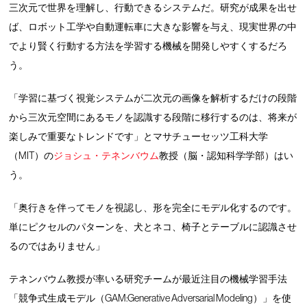
三次元で世界を理解し、行動できるシステムだ。研究が成果を出せ
ば、ロボット工学や自動運転車に大きな影響を与え、現実世界の中
でより賢く行動する方法を学習する機械を開発しやすくするだろ
う。
「学習に基づく視覚システムが二次元の画像を解析するだけの段階
から三次元空間にあるモノを認識する段階に移行するのは、将来が
楽しみで重要なトレンドです」とマサチューセッツ工科大学
（MIT）の
ジョシュ・テネンバウム
教授（脳・認知科学学部）はい
う。
「奥行きを伴ってモノを視認し、形を完全にモデル化するのです。
単にピクセルのパターンを、犬とネコ、椅子とテーブルに認識させ
るのではありません」
テネンバウム教授が率いる研究チームが最近注目の機械学習手法
「競争式生成モデル（GAM:Generative Adversarial Modeling）」を使