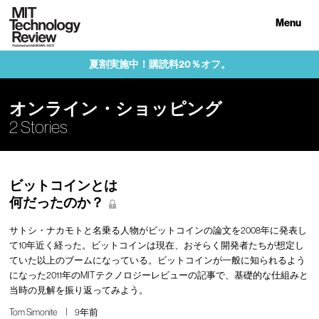
Menu
夏割実施中！購読料20％オフ。
オンライン・ショッピング
2 Stories
ビットコインとは
何だったのか？
サトシ・ナカモトと名乗る人物がビットコインの論文を2008年に発表し
て10年近く経った。ビットコインは現在、おそらく開発者たちが想定し
ていた以上のブームになっている。ビットコインが一般に知られるよう
になった2011年のMITテクノロジーレビューの記事で、基礎的な仕組みと
当時の見解を振り返ってみよう。
Tom Simonite
9年前