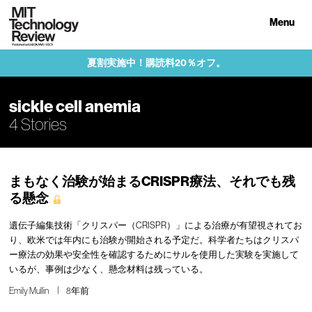
Menu
夏割実施中！購読料20％オフ。
sickle cell anemia
4 Stories
まもなく治験が始まるCRISPR療法、それでも残
る懸念
遺伝子編集技術「クリスパー（CRISPR）」による治療が有望視されてお
り、欧米では年内にも治験が開始される予定だ。科学者たちはクリスパ
ー療法の効果や安全性を確認するためにサルを使用した実験を実施して
いるが、事例は少なく、懸念材料は残っている。
Emily Mullin
8年前