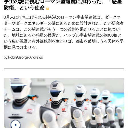
宇宙の謎に挑むローマン望遠鏡に加わった、「惑星
防衛」という使命
8月末に打ち上げられるNASAのローマン宇宙望遠鏡は、ダークマ
ターやダークエネルギーの謎に迫るために設計された。だが研究者
チームは、この望遠鏡がもう一つの役割を果たせることに気づい
た。地球に迫る小惑星の捜索だ。ハッブル宇宙望遠鏡の約100倍と
いう広い視野と赤外線観測を生かせば、都市を破壊しうる天体を早
期に見つけ出せる。
by
Robin George Andrews