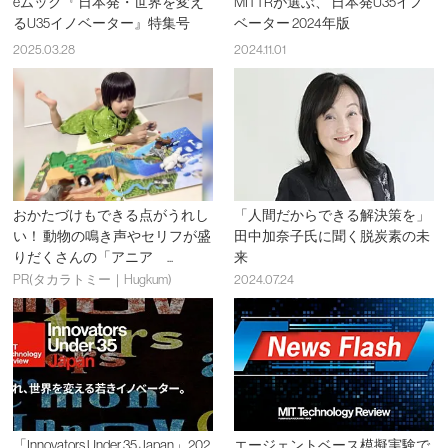
eムック『 日本発・世界を変え
MITTRが選ぶ、 日本発U35イノ
るU35イノベーター』特集号
ベーター 2024年版
2025.03.28
2024.11.01
おかたづけもできる点がうれし
「人間だからできる解決策を」
い！ 動物の鳴き声やセリフが盛
田中加奈子氏に聞く脱炭素の未
りだくさんの「アニア ...
来
PR(タカラトミー｜Hugkum)
2024.07.24
「Innovators Under 35 Japan」202
エージェントベース模擬実験で