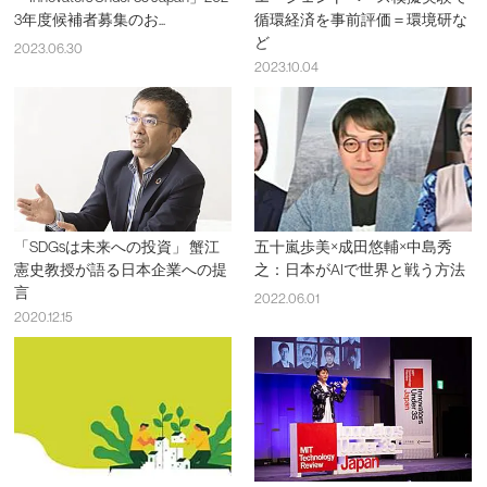
3年度候補者募集のお...
循環経済を事前評価＝環境研な
ど
2023.06.30
2023.10.04
「SDGsは未来への投資」 蟹江
五十嵐歩美×成田悠輔×中島秀
憲史教授が語る日本企業への提
之：日本がAIで世界と戦う方法
言
2022.06.01
2020.12.15