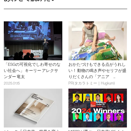
「ESGの可視化でしわ寄せのな
おかたづけもできる点がうれし
い社会へ」 キーリー アレクサ
い！ 動物の鳴き声やセリフが盛
ンダー 竜太
りだくさんの「アニア ...
2025.01.15
PR(タカラトミー｜Hugkum)