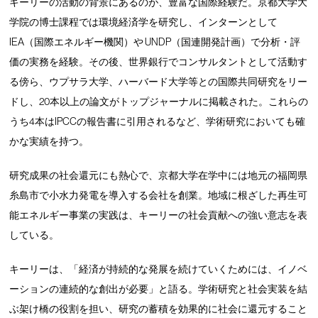
キーリーの活動の背景にあるのが、豊富な国際経験だ。京都大学大
学院の博士課程では環境経済学を研究し、インターンとして
IEA（国際エネルギー機関）や UNDP（国連開発計画）で分析・評
価の実務を経験。その後、世界銀行でコンサルタントとして活動す
る傍ら、ウプサラ大学、ハーバード大学等との国際共同研究をリー
ドし、20本以上の論文がトップジャーナルに掲載された。これらの
うち4本はIPCCの報告書に引用されるなど、学術研究においても確
かな実績を持つ。
研究成果の社会還元にも熱心で、京都大学在学中には地元の福岡県
糸島市で小水力発電を導入する会社を創業。地域に根ざした再生可
能エネルギー事業の実践は、キーリーの社会貢献への強い意志を表
している。
キーリーは、「経済が持続的な発展を続けていくためには、イノベ
ーションの連続的な創出が必要」と語る。学術研究と社会実装を結
ぶ架け橋の役割を担い、研究の蓄積を効果的に社会に還元すること