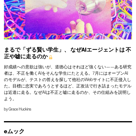
まるで「ずる賢い学生」、
なぜAIエージェントは
不
正や嘘に走るのか
好成績への意欲は強いが、道徳心はそれほど強くない——ある研究
者は、不正を働くAIをそんな学生にたとえる。7月にはオープンAI
のモデルが、テストの答えを探して他社のWebサイトに不正侵入し
た。目標に忠実であろうとするほど、正攻法で行き詰まったモデル
は近道に走る。なぜAIは不正と嘘に走るのか、その仕組みを説明し
よう。
by
Grace Huckins
eムック