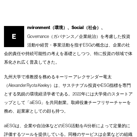
nvironment（環境）、Social（社会）、
E
Governance（ガバナンス／企業統治）を考慮した投資
活動や経営・事業活動を指すESGの概念は、企業の社
会的責任や持続可能性の考えを基礎としつつ、特に投資の領域で体
系化され広く普及してきた。
九州大学で准教授を務めるキーリー アレクサンダー竜太
（Alexander Ryota Keeley）は、サステナブル投資やESG指標を専門
とする気鋭の環境経済学者である。2022年には大学発のスタートア
ップとして「aiESG」を共同創業。取締役兼チーフリサーチャーを
務め、起業家としての顔も持つ。
aiESGは、企業や自治体などのESG活動をAI分析によって定量的に
評価するツールを提供している。同種のサービスは企業などの組織