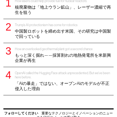
How lasers could help provide fuel for nuclear reactors
核廃棄物は「地上ウラン鉱山」、レーザー濃縮で再
生を狙う
Trump’s AI protectionism has come for robotics
中国製ロボットを締め出す米国、その研究は中国製
で回っている
How an overlooked geothermal plant got a second chance
もっと深く掘れ——採算割れの地熱発電所を米新興
企業が再生
OpenAI called the Hugging Face attack unprecedented. But we’ve been
here before.
「AIの暴走」ではない、オープンAIのモデルが不正
侵入した理由
フォローしてください
重要なテクノロジーとイノベーションのニュー