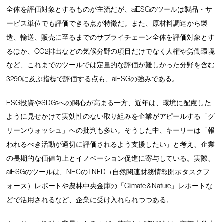
全体を評価対象とするものが主流だが、aiESGのツールは製品・サ
ービス単位でも評価できる点が特徴だ。また、原材料調達から製
造、輸送、販売に至るまでのサプライチェーン全体を評価対象とす
るほか、CO2排出などの気候分野の項目だけでなく人権や労働環境
など、これまでのツールでは定量的な評価が難しかった分野を含む
3290に及ぶ指標で評価する点も、aiESGの強みである。
ESG投資やSDGsへの関心が高まる一方、近年は、環境に配慮した
ように見せかけて実効性のない取り組みを企業がアピールする「グ
リーンウォッシュ」への批判も多い。そうした中、キーリーは「報
われるべき活動が適切に評価されるよう支援したい」と考え、企業
の長期的な価値向上とイノベーション促進に寄与している。実際、
aiESGのツールは、NECのTNFD（自然関連財務情報開示タスクフ
ォース）レポートや農林中央金庫の「Climate & Nature」レポートな
どで活用されるなど、企業に受け入れられつつある。