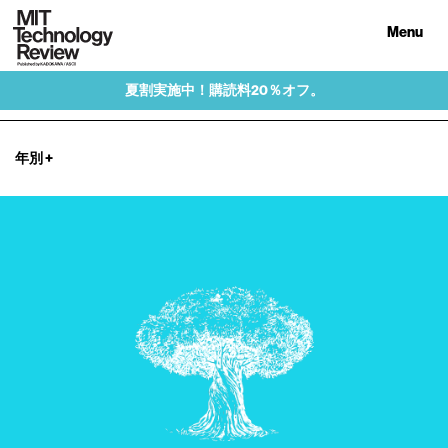
Menu
夏割実施中！購読料20％オフ。
年別
+