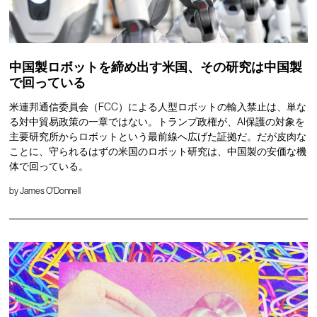
中国製ロボットを締め出す米国、その研究は中国製
で回っている
米連邦通信委員会（FCC）による人型ロボットの輸入禁止は、単な
る対中貿易政策の一章ではない。トランプ政権が、AI保護の対象を
主要研究所からロボットという最前線へ広げた証拠だ。だが皮肉な
ことに、守られるはずの米国のロボット研究は、中国製の安価な機
体で回っている。
by
James O'Donnell