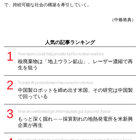
で、持続可能な社会の構築を牽引していく。
（中條将典）
人気の記事ランキング
How lasers could help provide fuel for nuclear reactors
核廃棄物は「地上ウラン鉱山」、レーザー濃縮で再
生を狙う
Trump’s AI protectionism has come for robotics
中国製ロボットを締め出す米国、その研究は中国製
で回っている
How an overlooked geothermal plant got a second chance
もっと深く掘れ——採算割れの地熱発電所を米新興
企業が再生