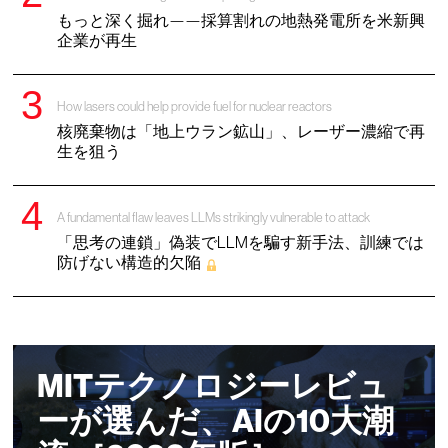
もっと深く掘れ——採算割れの地熱発電所を米新興
企業が再生
How lasers could help provide fuel for nuclear reactors
核廃棄物は「地上ウラン鉱山」、レーザー濃縮で再
生を狙う
A fundamental flaw leaves LLMs strikingly vulnerable to attack
「思考の連鎖」偽装でLLMを騙す新手法、訓練では
防げない構造的欠陥
MITテクノロジーレビュ
ーが選んだ、AIの10大潮