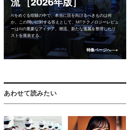
流 ［2026年版］
AIをめぐる喧騒の中で、本当に目を向けるべきものは何
か。この問いに対する答えとして、MITテクノロジーレビュ
ーはAIの重要なアイデア、潮流、新たな進展を整理したリ
ストを発表する。
特集ページへ
あわせて読みたい