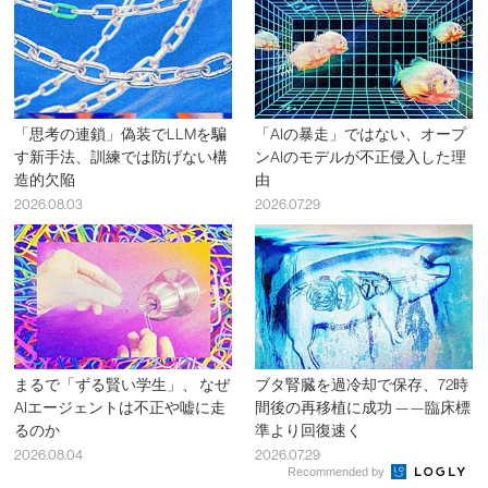
「思考の連鎖」偽装でLLMを騙
「AIの暴走」ではない、オープ
す新手法、訓練では防げない構
ンAIのモデルが不正侵入した理
造的欠陥
由
2026.08.03
2026.07.29
まるで「ずる賢い学生」、 なぜ
ブタ腎臓を過冷却で保存、72時
AIエージェントは不正や嘘に走
間後の再移植に成功 ——臨床標
るのか
準より回復速く
2026.08.04
2026.07.29
Recommended by