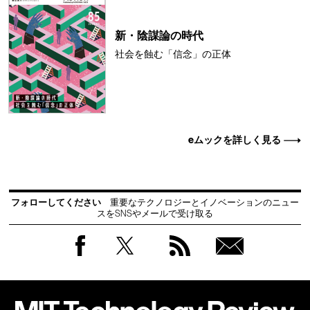
新・陰謀論の時代
社会を蝕む「信念」の正体
eムックを詳しく見る
フォローしてください
重要なテクノロジーとイノベーションのニュー
スをSNSやメールで受け取る
Facebook
Twitter
RSS
無料
会員
登録