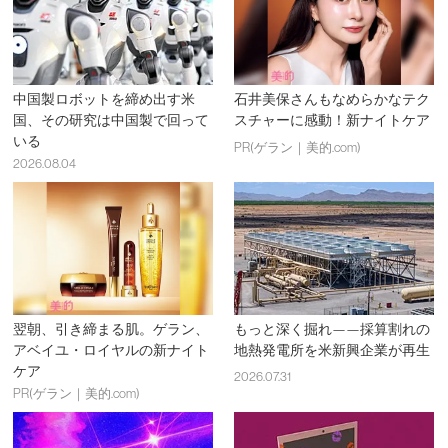
中国製ロボットを締め出す米
石井美保さんもなめらかなテク
国、その研究は中国製で回って
スチャーに感動！新ナイトケア
いる
PR(ゲラン｜美的.com)
2026.08.04
翌朝、引き締まる肌。ゲラン、
もっと深く掘れ——採算割れの
アベイユ・ロイヤルの新ナイト
地熱発電所を米新興企業が再生
ケア
2026.07.31
PR(ゲラン｜美的.com)