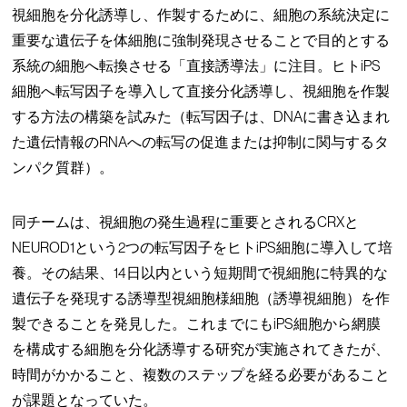
視細胞を分化誘導し、作製するために、細胞の系統決定に
重要な遺伝子を体細胞に強制発現させることで目的とする
系統の細胞へ転換させる「直接誘導法」に注目。ヒトiPS
細胞へ転写因子を導入して直接分化誘導し、視細胞を作製
する方法の構築を試みた（転写因子は、DNAに書き込まれ
た遺伝情報のRNAへの転写の促進または抑制に関与するタ
ンパク質群）。
同チームは、視細胞の発生過程に重要とされるCRXと
NEUROD1という2つの転写因子をヒトiPS細胞に導入して培
養。その結果、14日以内という短期間で視細胞に特異的な
遺伝子を発現する誘導型視細胞様細胞（誘導視細胞）を作
製できることを発見した。これまでにもiPS細胞から網膜
を構成する細胞を分化誘導する研究が実施されてきたが、
時間がかかること、複数のステップを経る必要があること
が課題となっていた。