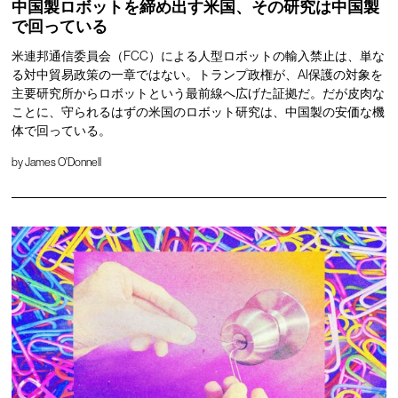
中国製ロボットを締め出す米国、その研究は中国製
で回っている
米連邦通信委員会（FCC）による人型ロボットの輸入禁止は、単な
る対中貿易政策の一章ではない。トランプ政権が、AI保護の対象を
主要研究所からロボットという最前線へ広げた証拠だ。だが皮肉な
ことに、守られるはずの米国のロボット研究は、中国製の安価な機
体で回っている。
by
James O'Donnell