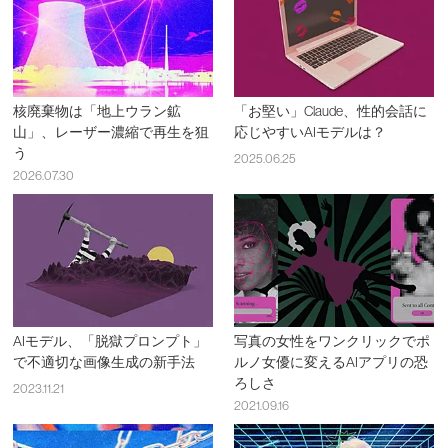
核廃棄物は「地上ウラン鉱
「お堅い」Claude、性的会話に
山」、レーザー濃縮で再生を狙
応じやすいAIモデルは？
う
2025.06.25
2026.07.30
AIモデル、「脱獄プロンプト」
写真の女性をワンクリックでポ
で不適切な画像生成の新手法
ルノ女優に変えるAIアプリの恐
ろしさ
2023.11.21
2021.09.16