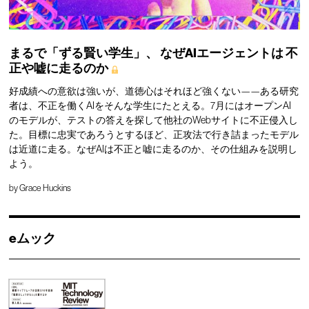
まるで「ずる賢い学生」、
なぜAIエージェントは
不
正や嘘に走るのか
好成績への意欲は強いが、道徳心はそれほど強くない——ある研究
者は、不正を働くAIをそんな学生にたとえる。7月にはオープンAI
のモデルが、テストの答えを探して他社のWebサイトに不正侵入し
た。目標に忠実であろうとするほど、正攻法で行き詰まったモデル
は近道に走る。なぜAIは不正と嘘に走るのか、その仕組みを説明し
よう。
by
Grace Huckins
eムック