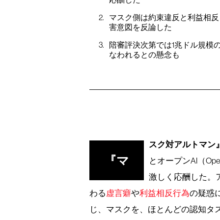
マスク側は約束違反と利益相反を
害意図を反論した
陪審評決次第では1兆ドル規模
なわれるとの懸念も
スク対アルトマン
『マ
とオープンAI（O
激しく応酬した。ア
わる
虚言癖
や
利益相反行為
の疑惑
じ、マスクを、ほとんどの認知タス