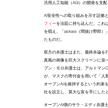
汎用人工知能（AGI）の開発を支
AI安全性への取り組みを示す証拠
フィー
を法廷に持ち込んだ。これは
を唱え、「jackass（間抜け野
たものだ。
双方の弁護士はまた、最終弁論を行
真風の画像を巨大スクリーンに並
ブン・モロ弁護士は、アルトマンC
が、マスクの寄付金を用いて「人類
オープンAIを維持するという約束
社を設立し、莫大な富を手にした
オープンAI側のサラ・エディ弁護