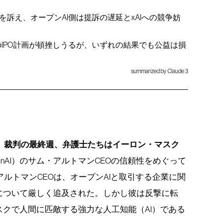
訴え、オープンAI側は提訴の遅延とxAIへの競争妨
のIPO計画が頓挫しうるが、いずれの結果でも公益は損
summarized by Claude 3
』裁判の最終週、弁護士たちはイーロン・マスク
penAI）のサム・アルトマンCEOの信頼性をめぐって
ルトマンCEOは、オープンAIと取引する企業に関
について厳しく追及された。しかし彼は反撃に転
クで人間に匹敵する強力な人工知能（AI）である