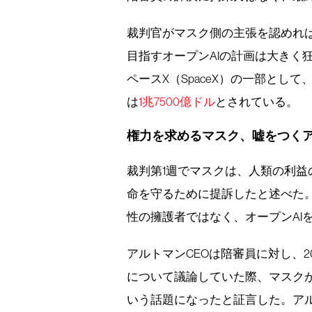
裁判官がマスク側の主張を認めれば
目指すオープンAIの計画は大きく
ペースX（SpaceX）の一部とし
は
1兆7500億ドル
とされている。
権力を求めるマスク、嘘をつく
裁判第1週でマスクは、人類の利益
命を守るために提訴したと述べた。
性の擁護者ではなく、オープンAI
アルトマンCEOは陪審員に対し、
について議論していた際、マスク
いう話題になったと証言した。アル