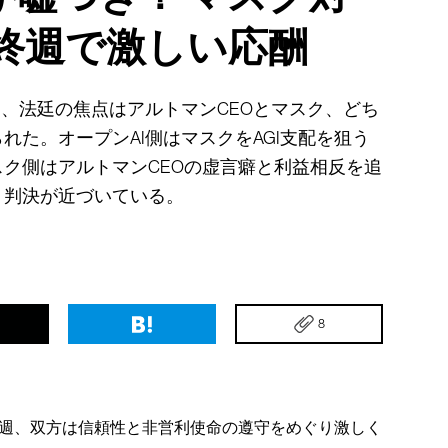
最終週で激しい応酬
週、法廷の焦点はアルトマンCEOとマスク、どち
れた。オープンAI側はマスクをAGI支配を狙う
ク側はアルトマンCEOの虚言癖と利益相反を追
、判決が近づいている。
8
週、双方は信頼性と非営利使命の遵守をめぐり激しく