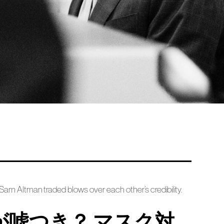
am Altman traded blows over each other’s credibility.
が嘘つき？ マスク対