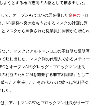
配しようとする権力志向の人物として描き出した。
として、オープンAIはロバの尻を模した
金色のトロ
、AGI開発へ突き進もうとするマスクの計画に異
郎）」とマスクから罵倒された従業員に同僚から贈られ
ない、マスクとアルトマンCEOの不鮮明な証明写
べて映し出した。マスク側の代理人であるスティー
EOとオープンAIのグレッグ・ブロックマン社長
の利益のためにAIを開発する非営利組織」として
を破ったと主張した。その代わりに彼らは営利子会
とした。
士は、アルトマンCEOとブロックマン社長がオープ