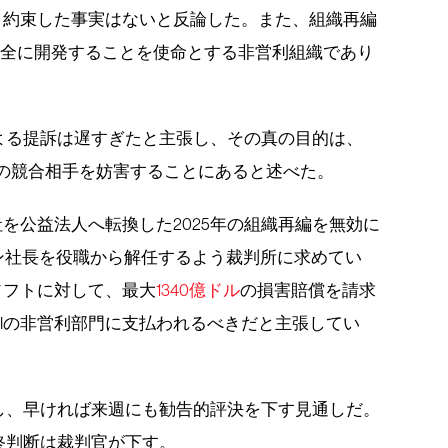
と約束した事実はないと反論した。また、組織再編
を安全に開発することを使命とする非営利組織であり
よる提訴は遅すぎたと主張し、その真の目的は、
xAIの競合相手を妨害することにあると述べた。
社を公益法人へ転換した2025年の組織再編を無効に
ン社長を役職から解任するよう裁判所に求めてい
ソフトに対して、最大
1340億ドル
の損害賠償を請求
Iの非営利部門に支払われるべきだと主張してい
し、早ければ来週にも勧告的評決を下す見通しだ。
終判断は裁判官が下す。