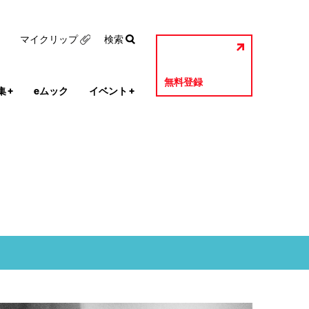
マイクリップ
検索
無料登録
集
+
eムック
イベント
+