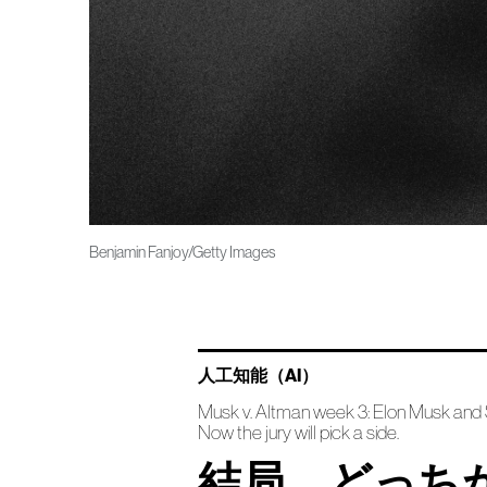
Benjamin Fanjoy/Getty Images
人工知能（AI）
Musk v. Altman week 3: Elon Musk and S
Now the jury will pick a side.
結局、どっち