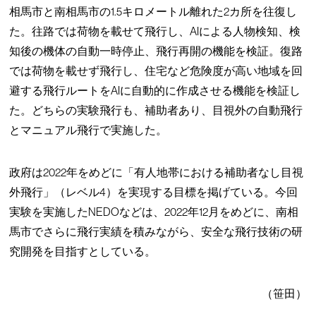
相馬市と南相馬市の1.5キロメートル離れた2カ所を往復し
た。往路では荷物を載せて飛行し、AIによる人物検知、検
知後の機体の自動一時停止、飛行再開の機能を検証。復路
では荷物を載せず飛行し、住宅など危険度が高い地域を回
避する飛行ルートをAIに自動的に作成させる機能を検証し
た。どちらの実験飛行も、補助者あり、目視外の自動飛行
とマニュアル飛行で実施した。
政府は2022年をめどに「有人地帯における補助者なし目視
外飛行」（レベル4）を実現する目標を掲げている。今回
実験を実施したNEDOなどは、2022年12月をめどに、南相
馬市でさらに飛行実績を積みながら、安全な飛行技術の研
究開発を目指すとしている。
（笹田）