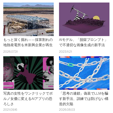
もっと深く掘れ——採算割れの
AIモデル、「脱獄プロンプト」
地熱発電所を米新興企業が再生
で不適切な画像生成の新手法
2026.07.31
2023.11.21
写真の女性をワンクリックでポ
「思考の連鎖」偽装でLLMを騙
ルノ女優に変えるAIアプリの恐
す新手法、訓練では防げない構
ろしさ
造的欠陥
2021.09.16
2026.08.03