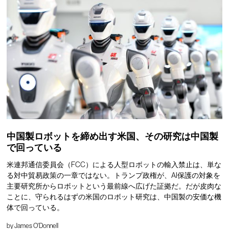
中国製ロボットを締め出す米国、その研究は中国製
で回っている
米連邦通信委員会（FCC）による人型ロボットの輸入禁止は、単な
る対中貿易政策の一章ではない。トランプ政権が、AI保護の対象を
主要研究所からロボットという最前線へ広げた証拠だ。だが皮肉な
ことに、守られるはずの米国のロボット研究は、中国製の安価な機
体で回っている。
by
James O'Donnell