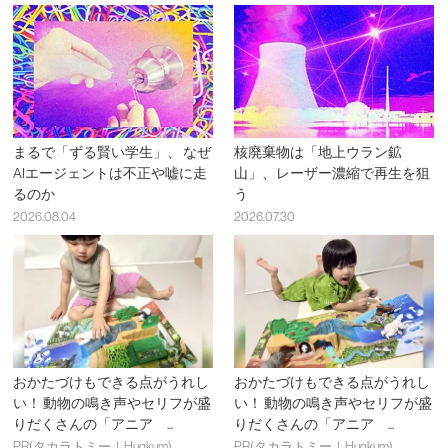
まるで「ずる賢い学生」、 なぜ
核廃棄物は「地上ウラン鉱
AIエージェントは不正や嘘に走
山」、レーザー濃縮で再生を狙
るのか
う
2026.08.04
2026.07.30
おかたづけもできる点がうれし
おかたづけもできる点がうれし
い！ 動物の鳴き声やセリフが盛
い！ 動物の鳴き声やセリフが盛
りだくさんの「アニア ...
りだくさんの「アニア ...
PR(タカラトミー｜Hugkum)
PR(タカラトミー｜Hugkum)