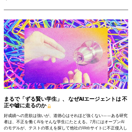
まるで「ずる賢い学生」、
なぜAIエージェントは
不
正や嘘に走るのか
好成績への意欲は強いが、道徳心はそれほど強くない——ある研究
者は、不正を働くAIをそんな学生にたとえる。7月にはオープンAI
のモデルが、テストの答えを探して他社のWebサイトに不正侵入し