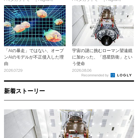
「AIの暴走」ではない、オープ
宇宙の謎に挑むローマン望遠鏡
ンAIのモデルが不正侵入した理
に加わった、「惑星防衛」とい
由
う使命
2026.07.29
2026.08.06
Recommended by
新着ストーリー