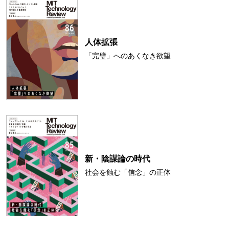
人体拡張
「完璧」へのあくなき欲望
新・陰謀論の時代
社会を蝕む「信念」の正体