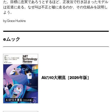
た。目標に忠実であろうとするほど、正攻法で行き詰まったモデル
は近道に走る。なぜAIは不正と嘘に走るのか、その仕組みを説明し
よう。
by
Grace Huckins
eムック
AIの10大潮流［2026年版］