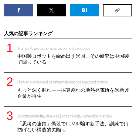
人気の記事ランキング
Trump’s AI protectionism has come for robotics
中国製ロボットを締め出す米国、その研究は中国製
で回っている
How an overlooked geothermal plant got a second chance
もっと深く掘れ——採算割れの地熱発電所を米新興
企業が再生
A fundamental flaw leaves LLMs strikingly vulnerable to attack
「思考の連鎖」偽装でLLMを騙す新手法、訓練では
防げない構造的欠陥