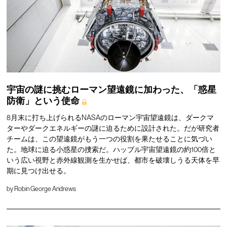
宇宙の謎に挑むローマン望遠鏡に加わった、「惑星
防衛」という使命
8月末に打ち上げられるNASAのローマン宇宙望遠鏡は、ダークマ
ターやダークエネルギーの謎に迫るために設計された。だが研究者
チームは、この望遠鏡がもう一つの役割を果たせることに気づい
た。地球に迫る小惑星の捜索だ。ハッブル宇宙望遠鏡の約100倍と
いう広い視野と赤外線観測を生かせば、都市を破壊しうる天体を早
期に見つけ出せる。
by
Robin George Andrews