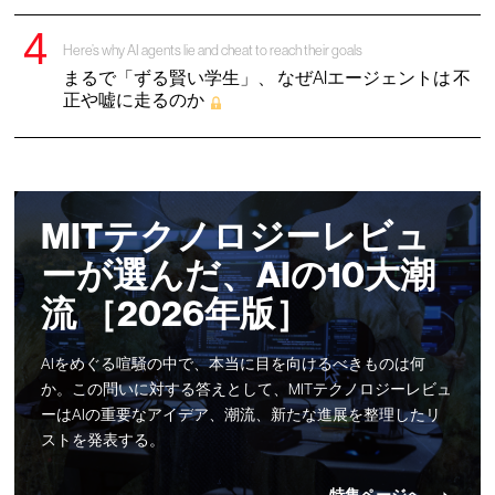
Here’s why AI agents lie and cheat to reach their goals
まるで「ずる賢い学生」、 なぜAIエージェントは 不
正や嘘に走るのか
MITテクノロジーレビュ
ーが選んだ、AIの10大潮
流 ［2026年版］
AIをめぐる喧騒の中で、本当に目を向けるべきものは何
か。この問いに対する答えとして、MITテクノロジーレビュ
ーはAIの重要なアイデア、潮流、新たな進展を整理したリ
ストを発表する。