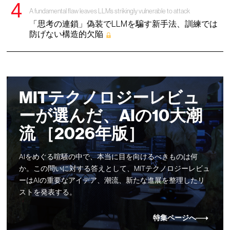
A fundamental flaw leaves LLMs strikingly vulnerable to attack
「思考の連鎖」偽装でLLMを騙す新手法、訓練では
防げない構造的欠陥
MITテクノロジーレビュ
ーが選んだ、AIの10大潮
流 ［2026年版］
AIをめぐる喧騒の中で、本当に目を向けるべきものは何
か。この問いに対する答えとして、MITテクノロジーレビュ
ーはAIの重要なアイデア、潮流、新たな進展を整理したリ
ストを発表する。
特集ページへ