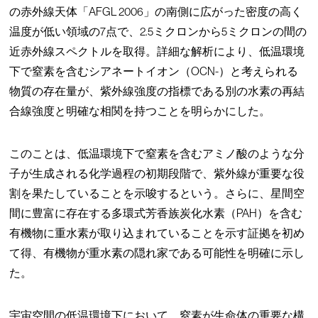
の赤外線天体「AFGL 2006」の南側に広がった密度の高く
温度が低い領域の7点で、2.5ミクロンから5ミクロンの間の
近赤外線スペクトルを取得。詳細な解析により、低温環境
下で窒素を含むシアネートイオン（OCN-）と考えられる
物質の存在量が、紫外線強度の指標である別の水素の再結
合線強度と明確な相関を持つことを明らかにした。
このことは、低温環境下で窒素を含むアミノ酸のような分
子が生成される化学過程の初期段階で、紫外線が重要な役
割を果たしていることを示唆するという。さらに、星間空
間に豊富に存在する多環式芳香族炭化水素（PAH）を含む
有機物に重水素が取り込まれていることを示す証拠を初め
て得、有機物が重水素の隠れ家である可能性を明確に示し
た。
宇宙空間の低温環境下において、窒素が生命体の重要な構