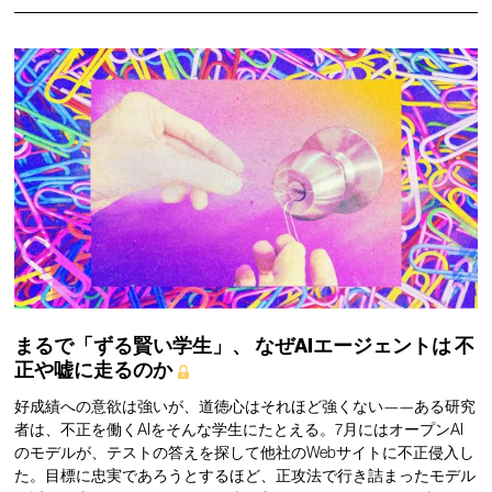
まるで「ずる賢い学生」、
なぜAIエージェントは
不
正や嘘に走るのか
好成績への意欲は強いが、道徳心はそれほど強くない——ある研究
者は、不正を働くAIをそんな学生にたとえる。7月にはオープンAI
のモデルが、テストの答えを探して他社のWebサイトに不正侵入し
た。目標に忠実であろうとするほど、正攻法で行き詰まったモデル