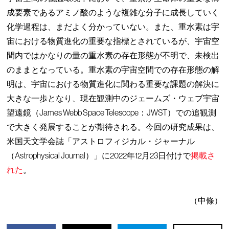
成要素であるアミノ酸のような複雑な分子に成長していく
化学過程は、まだよく分かっていない。また、重水素は宇
宙における物質進化の重要な指標とされているが、宇宙空
間内ではかなりの量の重水素の存在形態が不明で、未検出
のままとなっている。重水素の宇宙空間での存在形態の解
明は、宇宙における物質進化に関わる重要な課題の解決に
大きな一歩となり、現在観測中のジェームズ・ウェブ宇宙
望遠鏡（James Webb Space Telescope：JWST）での追観測
で大きく発展することが期待される。今回の研究成果は、
米国天文学会誌「アストロフィジカル・ジャーナル
（Astrophysical Journal）」に2022年12月23日付けで
掲載さ
れた
。
（中條）