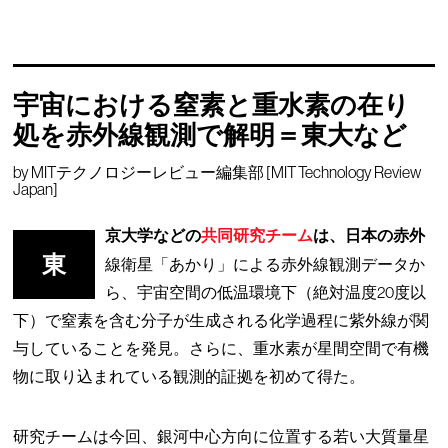
宇宙における窒素と重水素の在り
処を赤外線観測で解明＝東大など
by
MITテクノロジーレビュー編集部 [MIT Technology Review
Japan]
京大学などの
共同研究チーム
は、日本の赤外
東
線衛星「あかり」による赤外線観測データか
ら、宇宙空間の低温環境下（絶対温度20度以
下）で窒素を含む分子が生成される化学過程に紫外線が関
与していることを発見。さらに、重水素が星間空間で有機
物に取り込まれている観測的証拠を初めて得た。
研究チームは今回、銀河中心方向に位置する若い大質量星