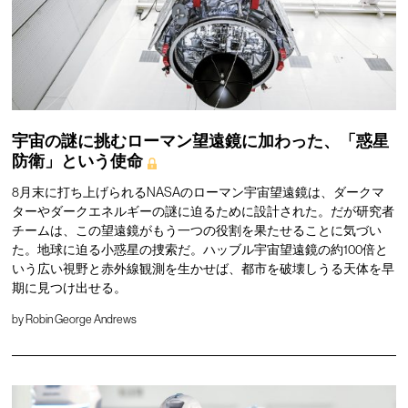
宇宙の謎に挑むローマン望遠鏡に加わった、「惑星
防衛」という使命
8月末に打ち上げられるNASAのローマン宇宙望遠鏡は、ダークマ
ターやダークエネルギーの謎に迫るために設計された。だが研究者
チームは、この望遠鏡がもう一つの役割を果たせることに気づい
た。地球に迫る小惑星の捜索だ。ハッブル宇宙望遠鏡の約100倍と
いう広い視野と赤外線観測を生かせば、都市を破壊しうる天体を早
期に見つけ出せる。
by
Robin George Andrews