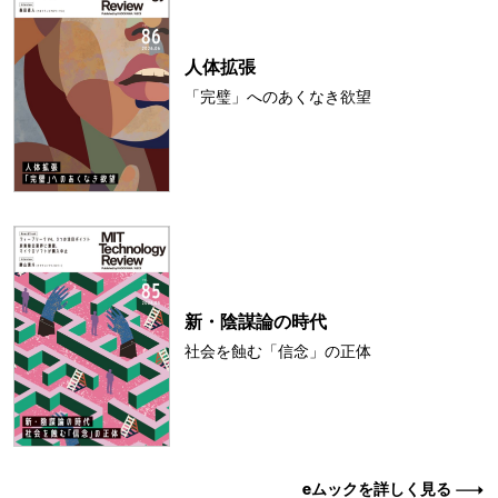
人体拡張
「完璧」へのあくなき欲望
新・陰謀論の時代
社会を蝕む「信念」の正体
eムックを詳しく見る