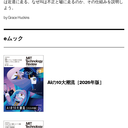
は近道に走る。なぜAIは不正と嘘に走るのか、その仕組みを説明し
よう。
by
Grace Huckins
eムック
AIの10大潮流［2026年版］