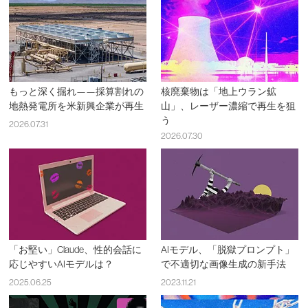
もっと深く掘れ——採算割れの
核廃棄物は「地上ウラン鉱
地熱発電所を米新興企業が再生
山」、レーザー濃縮で再生を狙
う
2026.07.31
2026.07.30
「お堅い」Claude、性的会話に
AIモデル、「脱獄プロンプト」
応じやすいAIモデルは？
で不適切な画像生成の新手法
2025.06.25
2023.11.21