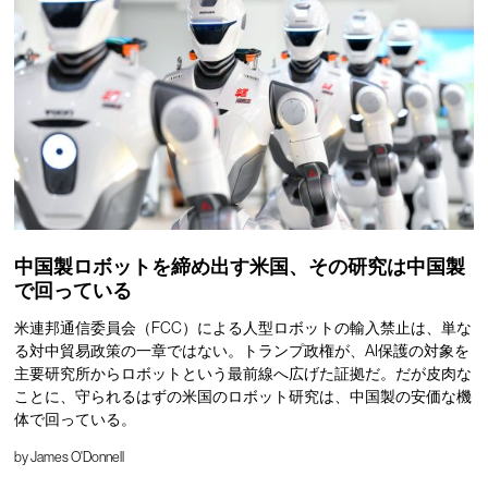
中国製ロボットを締め出す米国、その研究は中国製
で回っている
米連邦通信委員会（FCC）による人型ロボットの輸入禁止は、単な
る対中貿易政策の一章ではない。トランプ政権が、AI保護の対象を
主要研究所からロボットという最前線へ広げた証拠だ。だが皮肉な
ことに、守られるはずの米国のロボット研究は、中国製の安価な機
体で回っている。
by
James O'Donnell