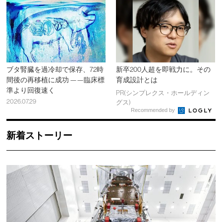
ブタ腎臓を過冷却で保存、72時
新卒200人超を即戦力に。その
間後の再移植に成功 ——臨床標
育成設計とは
準より回復速く
PR(シンプレクス・ホールディン
2026.07.29
グス)
Recommended by
新着ストーリー