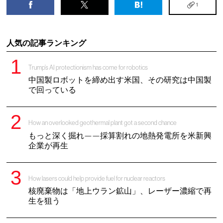
1
人気の記事ランキング
Trump’s AI protectionism has come for robotics
中国製ロボットを締め出す米国、その研究は中国製
で回っている
How an overlooked geothermal plant got a second chance
もっと深く掘れ——採算割れの地熱発電所を米新興
企業が再生
How lasers could help provide fuel for nuclear reactors
核廃棄物は「地上ウラン鉱山」、レーザー濃縮で再
生を狙う