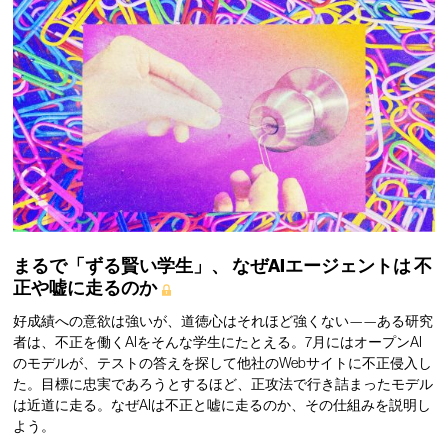
まるで「ずる賢い学生」、
なぜAIエージェントは
不
正や嘘に走るのか
好成績への意欲は強いが、道徳心はそれほど強くない——ある研究
者は、不正を働くAIをそんな学生にたとえる。7月にはオープンAI
のモデルが、テストの答えを探して他社のWebサイトに不正侵入し
た。目標に忠実であろうとするほど、正攻法で行き詰まったモデル
は近道に走る。なぜAIは不正と嘘に走るのか、その仕組みを説明し
よう。