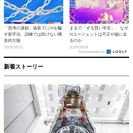
「思考の連鎖」偽装でLLMを騙
まるで「ずる賢い学生」、 なぜ
す新手法、訓練では防げない構
AIエージェントは不正や嘘に走
造的欠陥
るのか
2026.08.03
2026.08.04
Recommended by
新着ストーリー