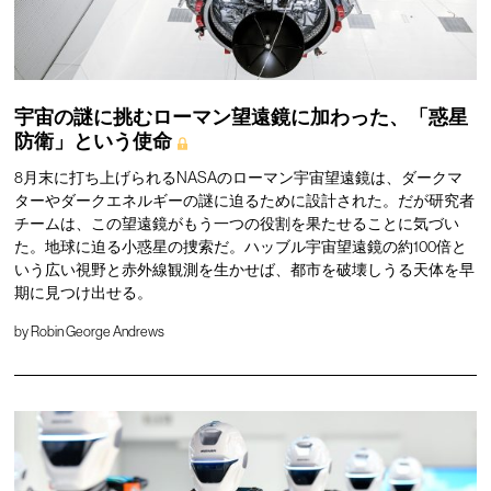
宇宙の謎に挑むローマン望遠鏡に加わった、「惑星
防衛」という使命
8月末に打ち上げられるNASAのローマン宇宙望遠鏡は、ダークマ
ターやダークエネルギーの謎に迫るために設計された。だが研究者
チームは、この望遠鏡がもう一つの役割を果たせることに気づい
た。地球に迫る小惑星の捜索だ。ハッブル宇宙望遠鏡の約100倍と
いう広い視野と赤外線観測を生かせば、都市を破壊しうる天体を早
期に見つけ出せる。
by
Robin George Andrews