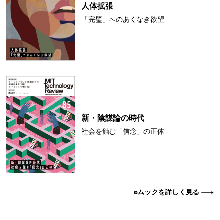
人体拡張
「完璧」へのあくなき欲望
新・陰謀論の時代
社会を蝕む「信念」の正体
eムックを詳しく見る