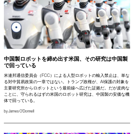
中国製ロボットを締め出す米国、その研究は中国製
で回っている
米連邦通信委員会（FCC）による人型ロボットの輸入禁止は、単な
る対中貿易政策の一章ではない。トランプ政権が、AI保護の対象を
主要研究所からロボットという最前線へ広げた証拠だ。だが皮肉な
ことに、守られるはずの米国のロボット研究は、中国製の安価な機
体で回っている。
by
James O'Donnell