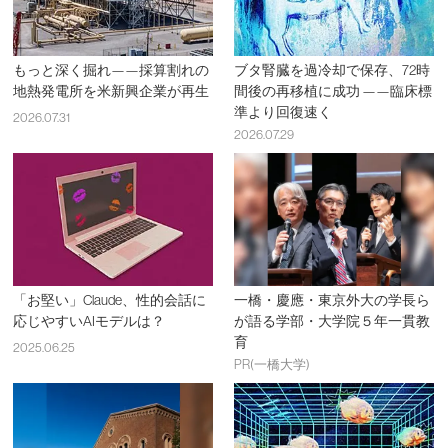
もっと深く掘れ——採算割れの
ブタ腎臓を過冷却で保存、72時
地熱発電所を米新興企業が再生
間後の再移植に成功 ——臨床標
準より回復速く
2026.07.31
2026.07.29
「お堅い」Claude、性的会話に
一橋・慶應・東京外大の学長ら
応じやすいAIモデルは？
が語る学部・大学院５年一貫教
育
2025.06.25
PR(一橋大学)