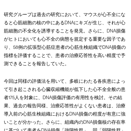
研究グループは過去の研究において、マウスが心不全にな
ると心筋細胞の核の中にあるDNAにキズが生じ、それが心
筋細胞の不全化を誘導することを発見。さらに、DNA損傷
がヒトにおいても心不全の病態を規定する重要な因子であ
り、58例の拡張型心筋症患者の心筋生検組織でDNA損傷の
指標を評価することで、患者の治療応答性を高い精度で予
測できることを報告していた。
今回は同様の評価法を用いて、多岐にわたる各疾患によっ
て引き起こされる心臓収縮機能が低下した心不全全般の患
者175人を対象に、DNA損傷評価の有用性を検討。その結
果、過去の報告同様、治療応答性がよくない患者は、治療
導入前の心筋生検組織におけるDNA損傷の程度が有意に強
いことが分かった。さらに、組織内のDNA損傷核の存在率
に基づいて患者をDNA損傷「強陽性群」、同「弱陽性群」