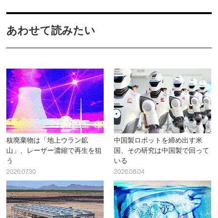
あわせて読みたい
核廃棄物は「地上ウラン鉱
中国製ロボットを締め出す米
山」、レーザー濃縮で再生を狙
国、その研究は中国製で回って
う
いる
2026.07.30
2026.08.04