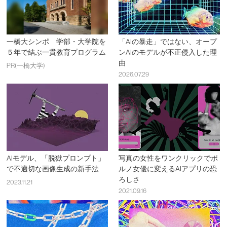
一橋大シンポ 学部・大学院を
「AIの暴走」ではない、オープ
５年で結ぶ一貫教育プログラム
ンAIのモデルが不正侵入した理
由
PR(一橋大学)
2026.07.29
AIモデル、「脱獄プロンプト」
写真の女性をワンクリックでポ
で不適切な画像生成の新手法
ルノ女優に変えるAIアプリの恐
ろしさ
2023.11.21
2021.09.16