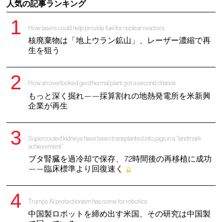
人気の記事ランキング
How lasers could help provide fuel for nuclear reactors
核廃棄物は「地上ウラン鉱山」、レーザー濃縮で再
生を狙う
How an overlooked geothermal plant got a second chance
もっと深く掘れ——採算割れの地熱発電所を米新興
企業が再生
Supercooled kidneys have been transplanted into pigs in a “landmark
achievement”
ブタ腎臓を過冷却で保存、 72時間後の再移植に成功
——臨床標準より回復速く
Trump’s AI protectionism has come for robotics
中国製ロボットを締め出す米国、その研究は中国製