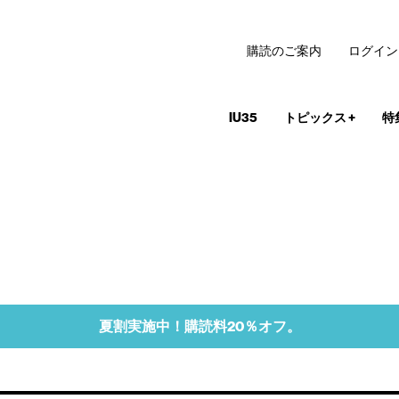
購読のご案内
ログイン
IU35
トピックス
+
特
夏割実施中！購読料20％オフ。