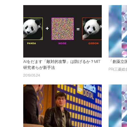
AIをだます「敵対的攻撃」は防げるか？MIT
「創薬立
研究者らが新手法
PR(三菱総
2019.05.24