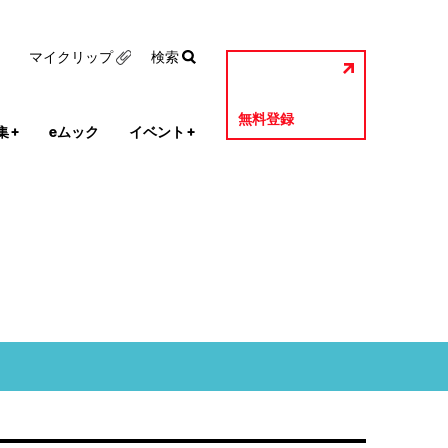
マイクリップ
検索
無料登録
集
+
eムック
イベント
+