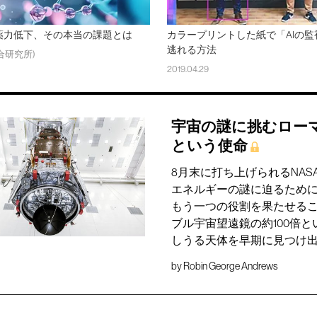
薬力低下、その本当の課題とは
カラープリントした紙で「AIの監
逃れる方法
合研究所)
2019.04.29
宇宙の謎に挑むロー
という使命
8月末に打ち上げられるNA
エネルギーの謎に迫るため
もう一つの役割を果たせる
ブル宇宙望遠鏡の約100倍
しうる天体を早期に見つけ
by
Robin George Andrews