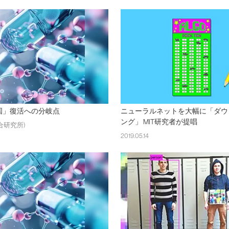
国」復活への分岐点
ニューラルネットを大幅に「ダウ
ング」 MIT研究者が提唱
合研究所)
2019.05.14