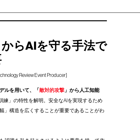
からAIを守る手法で
要
 Review Event Producer]
デルを用いて、「
敵対的攻撃
」から人工知能
訓練」の特性を解明。安全なAIを実現するため
幅」構造を広くすることが重要であることがわ