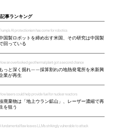
の記事ランキング
Trump’s AI protectionism has come for robotics
中国製ロボットを締め出す米国、その研究は中国製
で回っている
How an overlooked geothermal plant got a second chance
もっと深く掘れ——採算割れの地熱発電所を米新興
企業が再生
How lasers could help provide fuel for nuclear reactors
核廃棄物は「地上ウラン鉱山」、レーザー濃縮で再
生を狙う
A fundamental flaw leaves LLMs strikingly vulnerable to attack