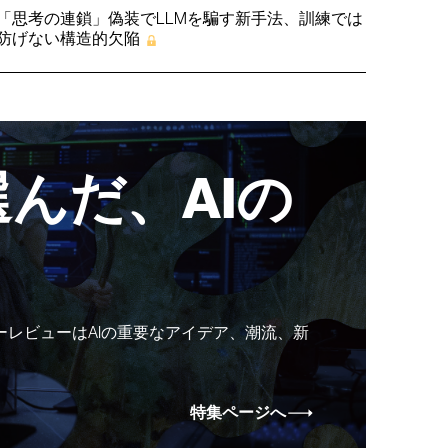
「思考の連鎖」偽装でLLMを騙す新手法、訓練では
防げない構造的欠陥
んだ、AIの
ーレビューはAIの重要なアイデア、潮流、新
特集ページへ