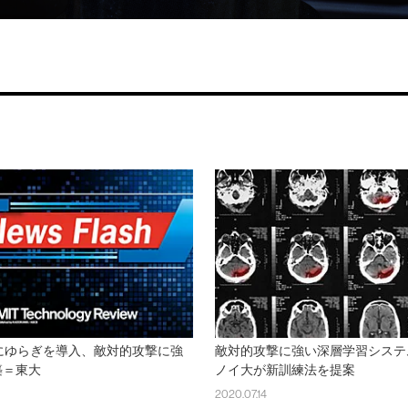
にゆらぎを導入、敵対的攻撃に強
敵対的攻撃に強い深層学習システ
築＝東大
ノイ大が新訓練法を提案
2020.07.14