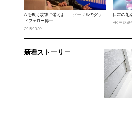
AIを欺く攻撃に備えよ——グーグルのグッ
日本の創
ドフェロー博士
PR(三菱総
2018.03.29
新着ストーリー