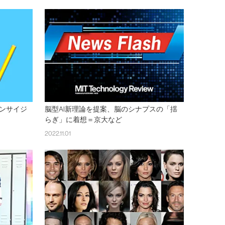
ンサイジ
脳型AI新理論を提案、脳のシナプスの「揺
らぎ」に着想＝京大など
2022.11.01