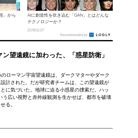
視」から
AIに創造性を吹き込む「GAN」とはどんな
テクノロジーか？
2018.12.07
Recommended by
マン望遠鏡に加わった、「惑星防衛」
SAのローマン宇宙望遠鏡は、ダークマターやダーク
に設計された。だが研究者チームは、この望遠鏡が
ことに気づいた。地球に迫る小惑星の捜索だ。ハッ
という広い視野と赤外線観測を生かせば、都市を破壊
出せる。