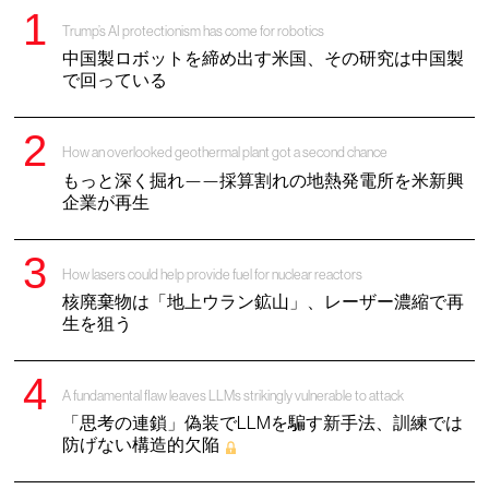
Trump’s AI protectionism has come for robotics
中国製ロボットを締め出す米国、その研究は中国製
で回っている
How an overlooked geothermal plant got a second chance
もっと深く掘れ——採算割れの地熱発電所を米新興
企業が再生
How lasers could help provide fuel for nuclear reactors
核廃棄物は「地上ウラン鉱山」、レーザー濃縮で再
生を狙う
A fundamental flaw leaves LLMs strikingly vulnerable to attack
「思考の連鎖」偽装でLLMを騙す新手法、訓練では
防げない構造的欠陥