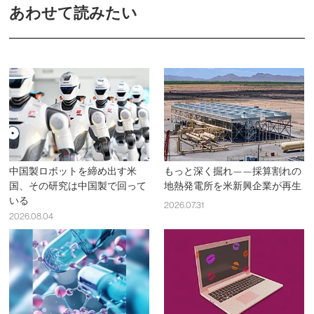
あわせて読みたい
中国製ロボットを締め出す米
もっと深く掘れ——採算割れの
国、その研究は中国製で回って
地熱発電所を米新興企業が再生
いる
2026.07.31
2026.08.04