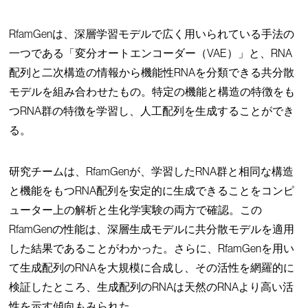
RfamGenは、深層学習モデルで広く用いられている手法の
一つである「変分オートエンコーダー（VAE）」と、RNA
配列と二次構造の情報から機能性RNAを分類できる共分散
モデルを組み合わせたもの。特定の機能と構造の特徴をも
つRNA群の特徴を学習し、人工配列を生成することができ
る。
研究チームは、RfamGenが、学習したRNA群と相同な構造
と機能をもつRNA配列を安定的に生成できることをコンピ
ューター上の解析と生化学実験の両方で確認。この
RfamGenの性能は、深層生成モデルに共分散モデルを適用
した結果であることがわかった。さらに、RfamGenを用い
て生成配列のRNAを大規模に合成し、その活性を網羅的に
検証したところ、生成配列のRNAは天然のRNAより高い活
性を示す傾向もみられた。