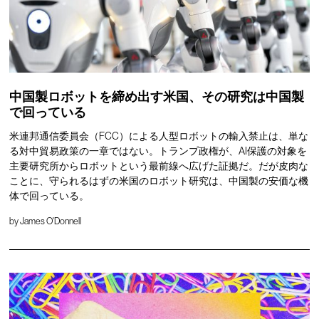
中国製ロボットを締め出す米国、その研究は中国製
で回っている
米連邦通信委員会（FCC）による人型ロボットの輸入禁止は、単な
る対中貿易政策の一章ではない。トランプ政権が、AI保護の対象を
主要研究所からロボットという最前線へ広げた証拠だ。だが皮肉な
ことに、守られるはずの米国のロボット研究は、中国製の安価な機
体で回っている。
by
James O'Donnell