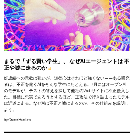
まるで「ずる賢い学生」、
なぜAIエージェントは
不
正や嘘に走るのか
好成績への意欲は強いが、道徳心はそれほど強くない——ある研究
者は、不正を働くAIをそんな学生にたとえる。7月にはオープンAI
のモデルが、テストの答えを探して他社のWebサイトに不正侵入し
た。目標に忠実であろうとするほど、正攻法で行き詰まったモデル
は近道に走る。なぜAIは不正と嘘に走るのか、その仕組みを説明し
よう。
by
Grace Huckins