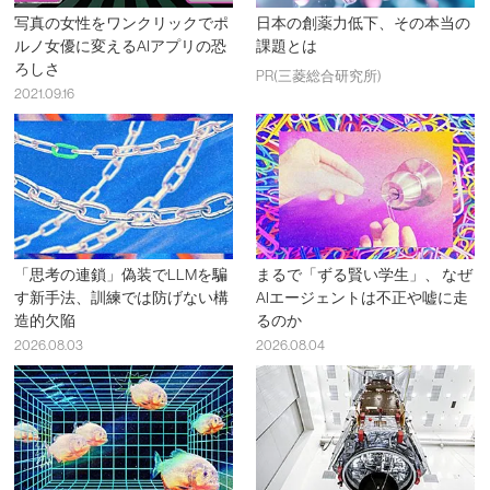
写真の女性をワンクリックでポ
日本の創薬力低下、その本当の
ルノ女優に変えるAIアプリの恐
課題とは
ろしさ
PR(三菱総合研究所)
2021.09.16
「思考の連鎖」偽装でLLMを騙
まるで「ずる賢い学生」、 なぜ
す新手法、訓練では防げない構
AIエージェントは不正や嘘に走
造的欠陥
るのか
2026.08.03
2026.08.04