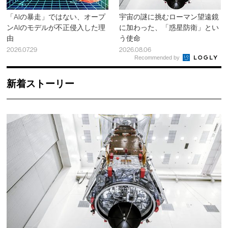
「AIの暴走」ではない、オープ
宇宙の謎に挑むローマン望遠鏡
ンAIのモデルが不正侵入した理
に加わった、「惑星防衛」とい
由
う使命
2026.07.29
2026.08.06
Recommended by
新着ストーリー