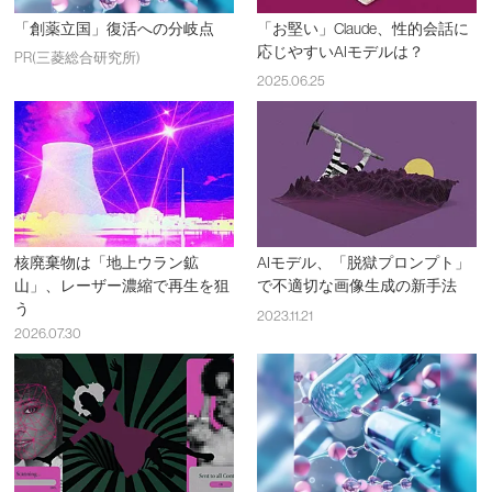
「創薬立国」復活への分岐点
「お堅い」Claude、性的会話に
応じやすいAIモデルは？
PR(三菱総合研究所)
2025.06.25
核廃棄物は「地上ウラン鉱
AIモデル、「脱獄プロンプト」
山」、レーザー濃縮で再生を狙
で不適切な画像生成の新手法
う
2023.11.21
2026.07.30