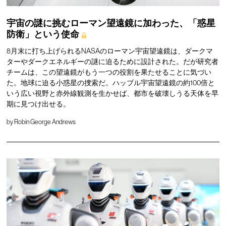
宇宙の謎に挑むローマン望遠鏡に加わった、「惑星
防衛」という使命
8月末に打ち上げられるNASAのローマン宇宙望遠鏡は、ダークマ
ターやダークエネルギーの謎に迫るために設計された。だが研究者
チームは、この望遠鏡がもう一つの役割を果たせることに気づい
た。地球に迫る小惑星の捜索だ。ハッブル宇宙望遠鏡の約100倍と
いう広い視野と赤外線観測を生かせば、都市を破壊しうる天体を早
期に見つけ出せる。
by
Robin George Andrews