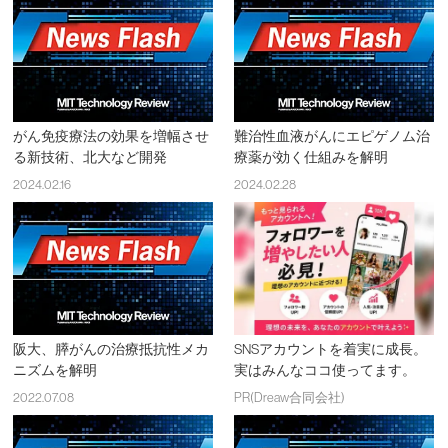
がん免疫療法の効果を増幅させ
難治性血液がんにエピゲノム治
る新技術、北大など開発
療薬が効く仕組みを解明
2024.02.16
2024.02.28
阪大、膵がんの治療抵抗性メカ
SNSアカウントを着実に成長。
ニズムを解明
実はみんなココ使ってます。
2022.07.08
PR(Dreaw合同会社)