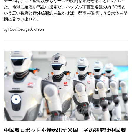
チームは、この望遠鏡がもう一つの役割を果たせることに気づい
た。地球に迫る小惑星の捜索だ。ハッブル宇宙望遠鏡の約100倍と
いう広い視野と赤外線観測を生かせば、都市を破壊しうる天体を早
期に見つけ出せる。
by
Robin George Andrews
中国製ロボットを締め出す米国、その研究は中国製