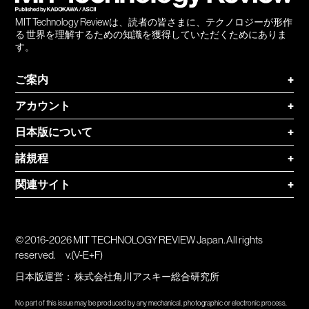
MIT Technology Reviewは、読者の皆さまに、テクノロジーが形作
る 世界を理解するための知識を獲得していただくためにありま
す。
ご案内
+
アカウント
+
日本版について
+
諸規程
+
関連サイト
+
© 2016-2026 MIT TECHNOLOGY REVIEW Japan. All rights
reserved.
v.(V-E+F)
日本版運営：
株式会社角川アスキー総合研究所
No part of this issue may be produced by any mechanical, photographic or electronic process,