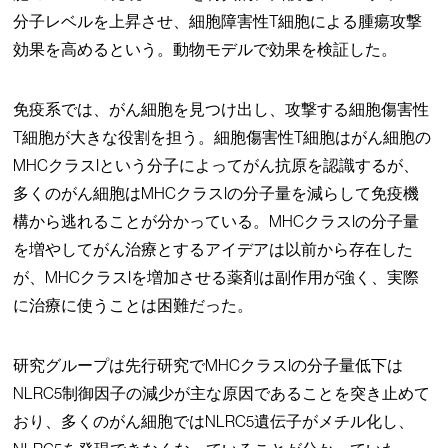
分子レベルを上昇させ、細胞障害性T細胞による腫瘍攻撃
効果を高めるという。動物モデルで効果を検証した。
免疫系では、がん細胞を見つけ出し、攻撃する細胞傷害性
T細胞が大きな役割を担う。細胞傷害性T細胞はがん細胞の
MHCクラスIという分子によってがん抗原を認識するが、
多くのがん細胞はMHCクラスIの分子量を減らして免疫機
構から逃れることが分かっている。MHCクラスIの分子量
を増やしてがん治療とするアイデアは以前から存在した
が、MHCクラスIを増加させる薬剤は副作用が強く、実際
に治療に使うことは困難だった。
研究グループは先行研究でMHCクラスIの分子量低下は
NLRC5制御因子の減少が主な原因であることを突き止めて
おり、多くのがん細胞ではNLRC5遺伝子がメチル化し、