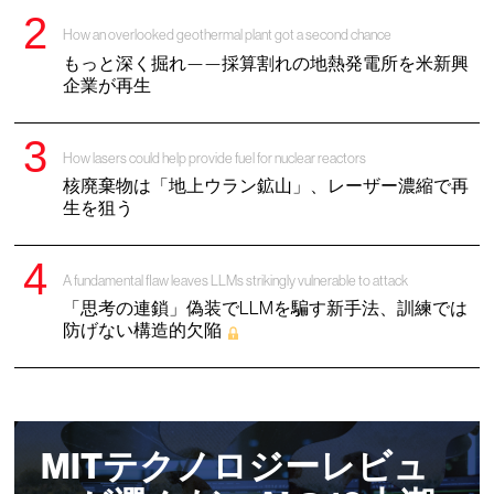
How an overlooked geothermal plant got a second chance
もっと深く掘れ——採算割れの地熱発電所を米新興
企業が再生
How lasers could help provide fuel for nuclear reactors
核廃棄物は「地上ウラン鉱山」、レーザー濃縮で再
生を狙う
A fundamental flaw leaves LLMs strikingly vulnerable to attack
「思考の連鎖」偽装でLLMを騙す新手法、訓練では
防げない構造的欠陥
MITテクノロジーレビュ