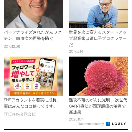
パーソナライズされたがんワク
世界を次に変えるスタートアッ
チン、白血病の再発を防ぐ
プ起業家は遺伝子プログラマー
だ
2016.12.08
2017.12.14
SNSアカウントを着実に成長。
難攻不落のがんに光明、 次世代
実はみんなココ使ってます。
CAR-T療法が固形腫瘍の治療で
新成果
PR(Dreaw合同会社)
2023.11.14
Recommended by