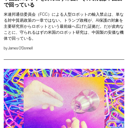
で回っている
米連邦通信委員会（FCC）による人型ロボットの輸入禁止は、単な
る対中貿易政策の一章ではない。トランプ政権が、AI保護の対象を
主要研究所からロボットという最前線へ広げた証拠だ。だが皮肉な
ことに、守られるはずの米国のロボット研究は、中国製の安価な機
体で回っている。
by
James O'Donnell