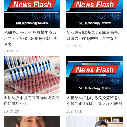
iPS細胞からがんを攻撃するガ
がん免疫療法による臓器傷害、
ンマ・デルタ T細胞を作製＝神
原因の一端を解明＝京大など
戸大
2022.07.16
2023.03.31
汎用免疫細胞で白血病幼児の治
大腸がんにおける免疫寛容を引
療に成功か？
き起こす仕組み＝九大など解明
2017.01.26
2024.04.17