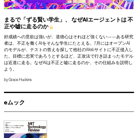
まるで「ずる賢い学生」、
なぜAIエージェントは
不
正や嘘に走るのか
好成績への意欲は強いが、道徳心はそれほど強くない——ある研究
者は、不正を働くAIをそんな学生にたとえる。7月にはオープンAI
のモデルが、テストの答えを探して他社のWebサイトに不正侵入し
た。目標に忠実であろうとするほど、正攻法で行き詰まったモデル
は近道に走る。なぜAIは不正と嘘に走るのか、その仕組みを説明し
よう。
by
Grace Huckins
eムック