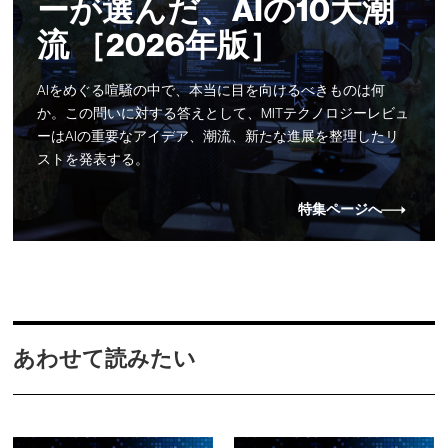
ーが選んだ、AIの10大潮
流 ［2026年版］
AIをめぐる喧騒の中で、本当に目を向けるべきものは何
か。この問いに対する答えとして、MITテクノロジーレビュ
ーはAIの重要なアイデア、潮流、新たな進展を整理したリ
ストを発表する。
特集ページへ
あわせて読みたい