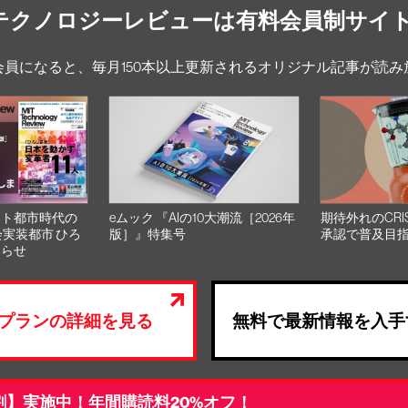
Tテクノロジーレビューは有料会員制サイ
会員になると、毎月150本以上更新されるオリジナル記事が読み
スト都市時代の
eムック 『AIの10大潮流［2026年
期待外れのCRI
会実装都市 ひろ
版］』特集号
承認で普及目
知らせ
プランの詳細を見る
無料で最新情報を入手
割】実施中！年間購読料20%オフ！