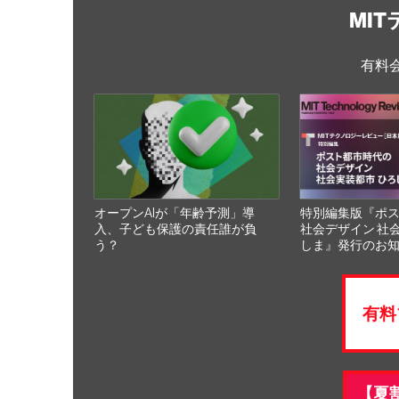
MI
有料
オープンAIが「年齢予測」導
特別編集版『ポ
入、子ども保護の責任誰が負
社会デザイン 社
う？
しま』発行のお
有料
【夏