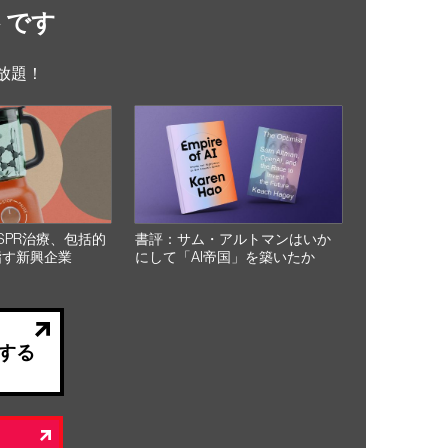
トです
放題！
SPR治療、包括的
書評：サム・アルトマンはいか
指す新興企業
にして「AI帝国」を築いたか
する