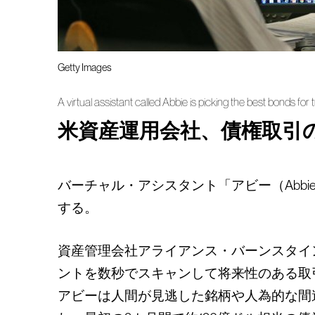
Getty Images
A virtual assistant called Abbie is picking the best bonds for t
米資産運用会社、債権取引
バーチャル・アシスタント「アビー（Abb
する。
資産管理会社アライアンス・バーンスタイン・ホー
ントを数秒でスキャンして将来性のある取
アビーは人間が見逃した銘柄や人為的な間違