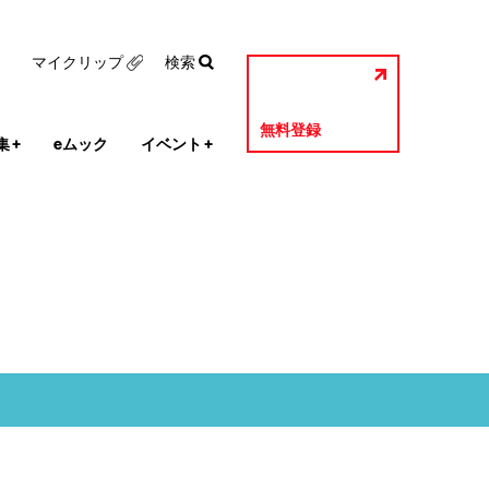
マイクリップ
検索
無料登録
集
+
eムック
イベント
+