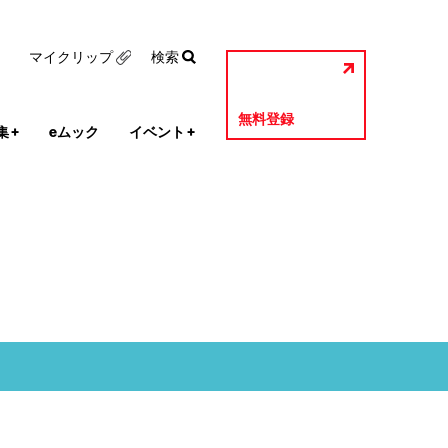
マイクリップ
検索
無料登録
集
+
eムック
イベント
+