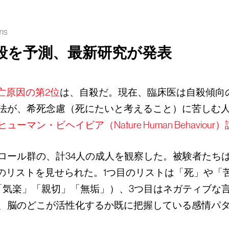
ans
殺を予測、最新研究が発表
亡原因の第2位
は、自殺だ。現在、臨床医は自殺傾向
法が、希死念慮（死にたいと考えること）に苦しむ
ーマン・ビヘイビア（Nature Human Behaviour）
ール群の、計34人の成人を観察した。被験者たちは
つのリストを見せられた。1つ目のリストは「死」や「
「気楽」「親切」「無垢」）、3つ目はネガティブな
、脳のどこが活性化するか既に把握している感情パ