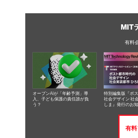
MI
有料
オープンAIが「年齢予測」導
特別編集版『ポ
入、子ども保護の責任誰が負
社会デザイン 社
う？
しま』発行のお
有料