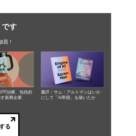
トです
放題！
SPR治療、包括的
書評：サム・アルトマンはいか
指す新興企業
にして「AI帝国」を築いたか
する