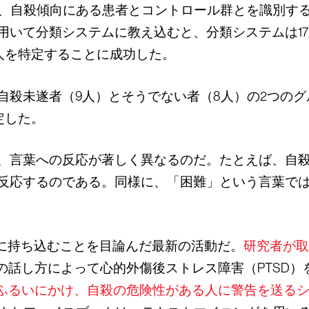
が、自殺傾向にある患者とコントロール群とを識別す
いて分類システムに教え込むと、分類システムは17
6人を特定することに成功した。
自殺未遂者（9人）とそうでない者（8人）の2つのグ
定した。
、言葉への反応が著しく異なるのだ。たとえば、自
反応するのである。同様に、「困難」という言葉で
学に持ち込むことを目論んだ最新の活動だ。
研究者が取
人の話し方によって心的外傷後ストレス障害（PTSD
ふるいにかけ、自殺の危険性がある人に警告を送る