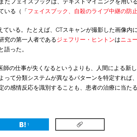
う。またフェイスブックは、テキストマイニングを用い
ている（「
フェイスブック、自殺のライブ中継の防
与えている。たとえば、CTスキャンが撮影した画像内
研究の第一人者である
ジェフリー・ヒントン
は
ニュ
と語った。
で医師の仕事が失くなるというよりも、人間による新
よって分類システムが異なるパターンを特定すれば
定の感情反応を識別することも、患者の治療に当た
1