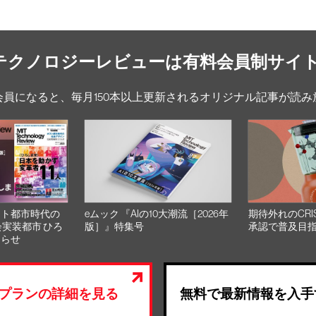
Tテクノロジーレビューは有料会員制サイ
会員になると、毎月150本以上更新されるオリジナル記事が読み
スト都市時代の
eムック 『AIの10大潮流［2026年
期待外れのCRI
会実装都市 ひろ
版］』特集号
承認で普及目
知らせ
プランの詳細を見る
無料で最新情報を入手