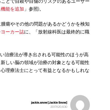
ることで自殺や自傷のリスクのあるユーザー
止機能を追加
」参照)。
に腫瘍やその他の問題があるかどうかを検知
ーヨーカー誌
に、「放射線科医は最終的に職
しい治療法が導き出される可能性のほうが高
、新しい脳の領域が治療の対象となる可能性
る心理療法士にとって有益となるかもしれな
jackie.snow [Jackie Snow]
2017.11.20, 6:30