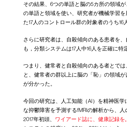
その結果、6つの単語と脳の5カ所の領域
の単語と領域を使い、研究者が機械学習を用
た17人のコントロール群の対象者のうち1
さらに研究者は、自殺傾向のある患者を、
も，分類システムは17人中16人を正確に特
つまり、健常者と自殺傾向のある者とでは
と、健常者の群以上に脳の「恥」の領域が
が分かった。
今回の研究は、人工知能（AI）を精神医
な抑鬱障害を予測するfMRIの解析から、
2017年初頭、
ワイアード誌に、健康記録を