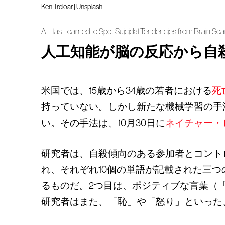
Ken Treloar | Unsplash
AI Has Learned to Spot Suicidal Tendencies from Brain Sc
人工知能が脳の反応から自
米国では、15歳から34歳の若者における
死
持っていない。しかし新たな機械学習の手
い。その手法は、10月30日に
ネイチャー・ヒュ
研究者は、自殺傾向のある参加者とコントロ
れ、それぞれ10個の単語が記載された三
るものだ。2つ目は、ポジティブな言葉（
研究者はまた、「恥」や「怒り」といった