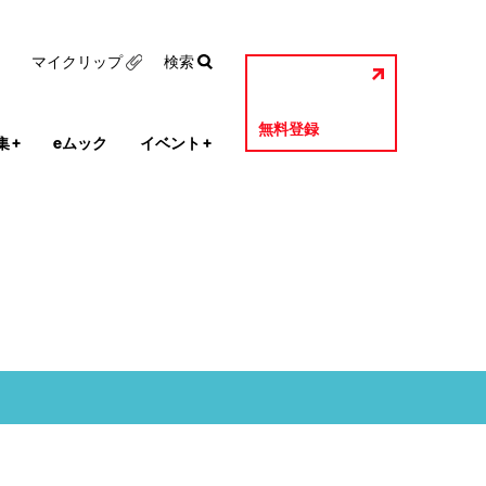
マイクリップ
検索
無料登録
集
+
eムック
イベント
+