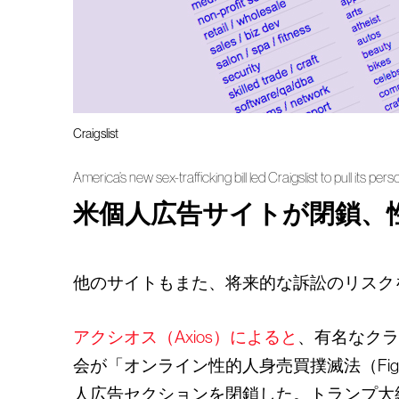
Craigslist
America’s new sex-trafficking bill led Craigslist to pull its per
米個人広告サイトが閉鎖、
他のサイトもまた、将来的な訴訟のリスク
アクシオス（Axios）によると
、有名なクラ
会が「オンライン性的人身売買撲滅法（Fight On
人広告セクションを閉鎖した。トランプ大