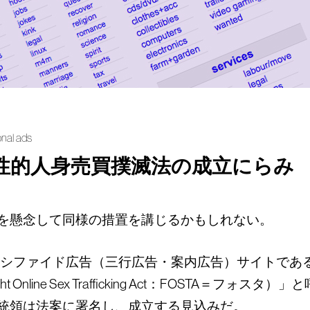
sonal ads
性的人身売買撲滅法の成立にらみ
を懸念して同様の措置を講じるかもしれない。
シファイド広告（三行広告・案内広告）サイトであるクレイ
line Sex Trafficking Act：FOSTA＝
統領は法案に署名し、成立する見込みだ。