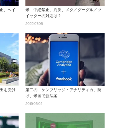
止、ヘイ
米「中絶禁止」判決、メタ／グーグル／ツ
イッターの対応は？
2022.07.08
流出を受け
第二の「ケンブリッジ・アナリティカ」防
げ、米国で新法案
2019.08.05