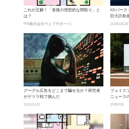
これが正解！「老後の理想的な間取り」と
KKパー
は？
巨大詐欺
PR(株式会社ウェブサポート)
2025.04.29
グーグル広告をどこまで騙せるか？研究者
フェイス
がゲリラ戦で挑んだ
ニュース
2021.04.21
2016.11.16