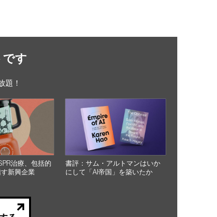
トです
放題！
SPR治療、包括的
書評：サム・アルトマンはいか
指す新興企業
にして「AI帝国」を築いたか