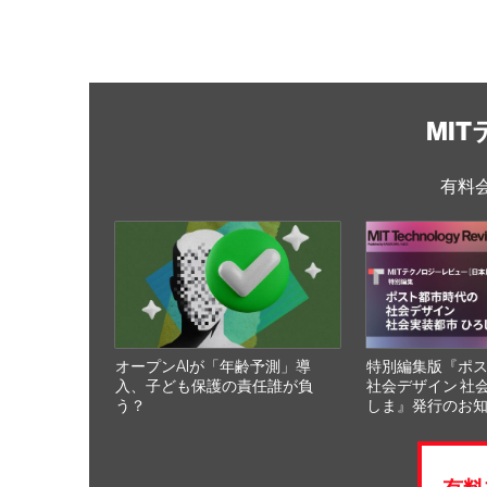
MI
有料
オープンAIが「年齢予測」導
特別編集版『ポ
入、子ども保護の責任誰が負
社会デザイン 社
う？
しま』発行のお