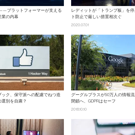
ク——プラットフォーマーが支える
レディットが「トランプ板」を停
産業の内幕
ト防止で厳しい措置相次ぐ
2020.07.01
ブック、保守派への配慮でねつ造
グーグルプラスが50万人の情報
の選別を自粛？
閉鎖へ、GDPRはセーフ
2018.10.10