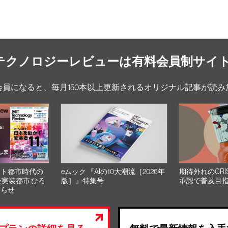
Tテクノロジーレビューは有料会員制サイ
会員になると、毎月150本以上更新されるオリジナル記事が読み
スト都市時代の
eムック 『AIの10大潮流［2026年
期待外れのCRI
会実装都市 ひろ
版］』特集号
承認で普及目
知らせ