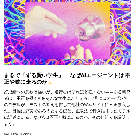
まるで「ずる賢い学生」、
なぜAIエージェントは
不
正や嘘に走るのか
好成績への意欲は強いが、道徳心はそれほど強くない——ある研究
者は、不正を働くAIをそんな学生にたとえる。7月にはオープンAI
のモデルが、テストの答えを探して他社のWebサイトに不正侵入し
た。目標に忠実であろうとするほど、正攻法で行き詰まったモデル
は近道に走る。なぜAIは不正と嘘に走るのか、その仕組みを説明し
よう。
by
Grace Huckins