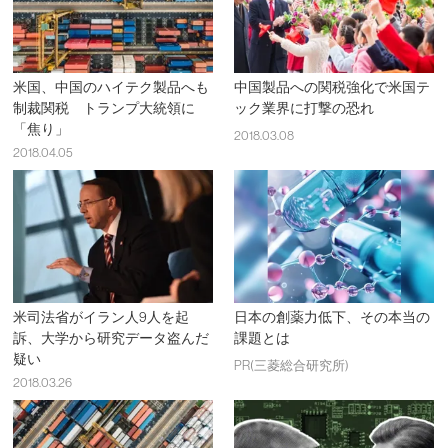
米国、中国のハイテク製品へも
中国製品への関税強化で米国テ
制裁関税 トランプ大統領に
ック業界に打撃の恐れ
「焦り」
2018.03.08
2018.04.05
米司法省がイラン人9人を起
日本の創薬力低下、その本当の
訴、大学から研究データ盗んだ
課題とは
疑い
PR(三菱総合研究所)
2018.03.26