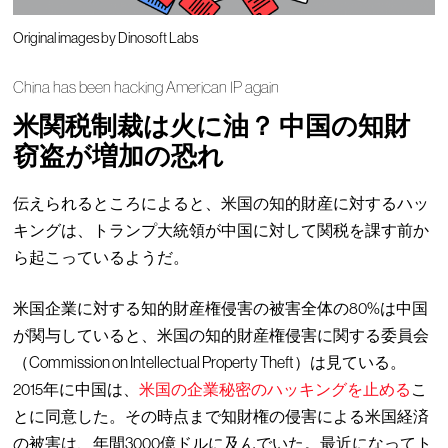
Original images by Dinosoft Labs
China has been hacking American IP again
米関税制裁は火に油？ 中国の知財
窃盗が増加の恐れ
伝えられるところによると、米国の知的財産に対するハッ
キングは、トランプ大統領が中国に対して関税を課す前か
ら起こっているようだ。
米国企業に対する知的財産権侵害の被害全体の80%は中国
が関与していると、米国の知的財産権侵害に関する委員会
（Commission on Intellectual Property Theft）は見ている。
2015年に中国は、
米国の企業秘密のハッキングを止める
こ
とに同意した。その時点まで知財権の侵害による米国経済
の被害は、年間3000億ドルに及んでいた。最近になってト