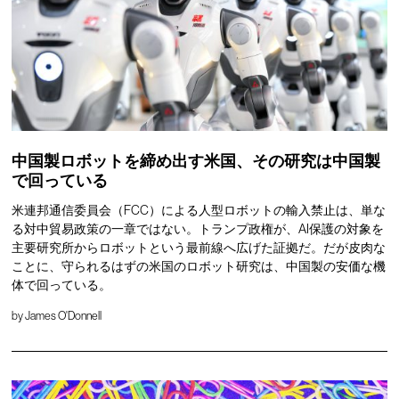
中国製ロボットを締め出す米国、その研究は中国製
で回っている
米連邦通信委員会（FCC）による人型ロボットの輸入禁止は、単な
る対中貿易政策の一章ではない。トランプ政権が、AI保護の対象を
主要研究所からロボットという最前線へ広げた証拠だ。だが皮肉な
ことに、守られるはずの米国のロボット研究は、中国製の安価な機
体で回っている。
by
James O'Donnell