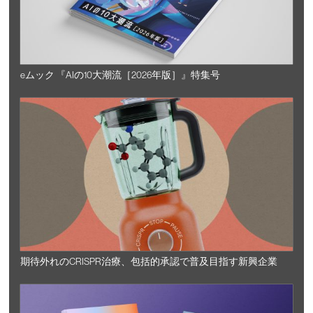
eムック 『AIの10大潮流［2026年版］』特集号
期待外れのCRISPR治療、包括的承認で普及目指す新興企業