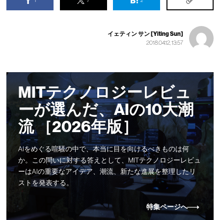
1
7
2
イェティン サン [Yiting Sun]
2018.04.12, 13:57
MITテクノロジーレビュ
ーが選んだ、AIの10大潮
流 ［2026年版］
AIをめぐる喧騒の中で、本当に目を向けるべきものは何
か。この問いに対する答えとして、MITテクノロジーレビュ
ーはAIの重要なアイデア、潮流、新たな進展を整理したリ
ストを発表する。
特集ページへ