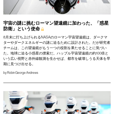
宇宙の謎に挑むローマン望遠鏡に加わった、「惑星
防衛」という使命
8月末に打ち上げられるNASAのローマン宇宙望遠鏡は、ダークマ
ターやダークエネルギーの謎に迫るために設計された。だが研究者
チームは、この望遠鏡がもう一つの役割を果たせることに気づい
た。地球に迫る小惑星の捜索だ。ハッブル宇宙望遠鏡の約100倍と
いう広い視野と赤外線観測を生かせば、都市を破壊しうる天体を早
期に見つけ出せる。
by
Robin George Andrews