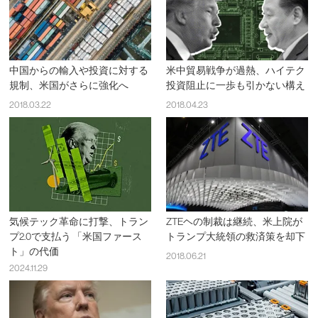
中国からの輸入や投資に対する
米中貿易戦争が過熱、ハイテク
規制、米国がさらに強化へ
投資阻止に一歩も引かない構え
2018.03.22
2018.04.23
気候テック革命に打撃、トラン
ZTEヘの制裁は継続、米上院が
プ2.0で支払う 「米国ファース
トランプ大統領の救済策を却下
ト」の代価
2018.06.21
2024.11.29