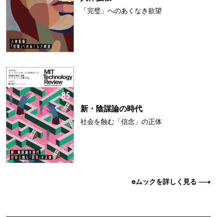
「完璧」へのあくなき欲望
新・陰謀論の時代
社会を蝕む「信念」の正体
eムックを詳しく見る