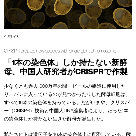
Zappys
CRISPR creates new species with single giant chromosome
「1本の染色体」しか持たない新酵
母、中国人研究者がCRISPRで作製
少なくとも過去1000万年の間、 ビールの醸造に使用した
り、パンに入っているのが見つかったりした酵母細胞は、
すべて16本の染色体を持っている。だがいまや、クリスパ
ー（CRISPR）技術と中国人DNA編集者により、たった1本
の染色体しか持たない生きた酵母が誕生した。
私たちヒトは遺伝子を46本の染色体上に配列している。酵