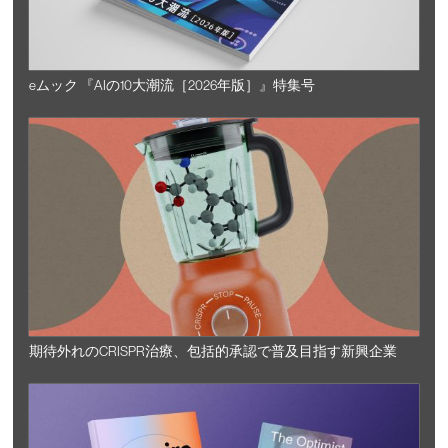
eムック 『AIの10大潮流［2026年版］』特集号
期待外れのCRISPR治療、包括的承認で普及目指す新興企業