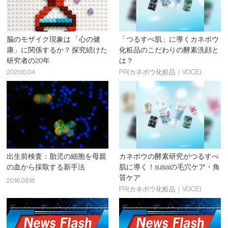
脳のモザイク現象は 「心の健
「つるすべ肌」に導くカネボウ
康」に関係するか？ 探究続けた
化粧品のこだわりの酵素洗顔と
研究者の20年
は？
2021.10.04
PR(カネボウ化粧品｜VOCE)
出生前検査：胎児の細胞を母親
カネボウの酵素研究がつるすべ
の血から採取する新手法
肌に導く！suisaiの毛穴ケア・角
質ケア
2016.08.18
PR(カネボウ化粧品｜VOCE)