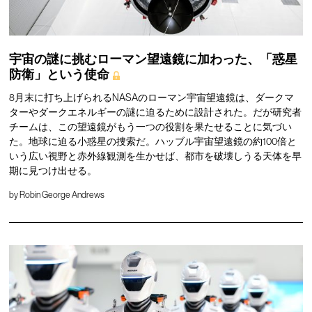
宇宙の謎に挑むローマン望遠鏡に加わった、「惑星
防衛」という使命
8月末に打ち上げられるNASAのローマン宇宙望遠鏡は、ダークマ
ターやダークエネルギーの謎に迫るために設計された。だが研究者
チームは、この望遠鏡がもう一つの役割を果たせることに気づい
た。地球に迫る小惑星の捜索だ。ハッブル宇宙望遠鏡の約100倍と
いう広い視野と赤外線観測を生かせば、都市を破壊しうる天体を早
期に見つけ出せる。
by
Robin George Andrews