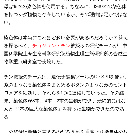
母は16本の染色体を使用する。ちなみに、1260本の染色体
を持つシダ植物も存在しているが、その理由は定かではな
い。
染色体は本当にこれほど多い必要があるのだろうか？ 答え
を探るべく、
チョジュン・チン
教授らの研究チームが、中
国科学院上海生命科学研究院植物生理生態研究所の合成生
物学重点研究室で実験した。
チン教授のチームは、遺伝子編集ツールのCRISPRを使い、
糸のような各染色体をまとめるボタンのような形のセント
ロメアを細断し、それらを1つに連結していった。その結
果、染色体が8本、4本、2本の生物ができ、最終的にはな
んと「1本の巨大な染色体」を持った生物ができたのであ
る。
この酵母は新種と言えるのだろうか？ 通常より染色体の数