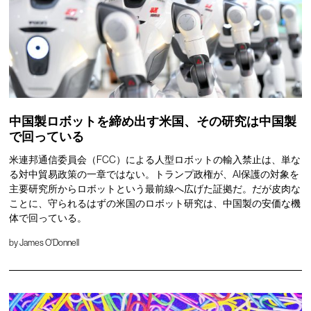
中国製ロボットを締め出す米国、その研究は中国製
で回っている
米連邦通信委員会（FCC）による人型ロボットの輸入禁止は、単な
る対中貿易政策の一章ではない。トランプ政権が、AI保護の対象を
主要研究所からロボットという最前線へ広げた証拠だ。だが皮肉な
ことに、守られるはずの米国のロボット研究は、中国製の安価な機
体で回っている。
by
James O'Donnell