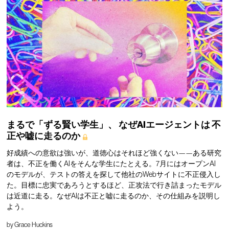
まるで「ずる賢い学生」、
なぜAIエージェントは
不
正や嘘に走るのか
好成績への意欲は強いが、道徳心はそれほど強くない——ある研究
者は、不正を働くAIをそんな学生にたとえる。7月にはオープンAI
のモデルが、テストの答えを探して他社のWebサイトに不正侵入し
た。目標に忠実であろうとするほど、正攻法で行き詰まったモデル
は近道に走る。なぜAIは不正と嘘に走るのか、その仕組みを説明し
よう。
by
Grace Huckins