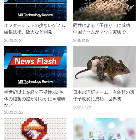
オフターゲットの少ないゲノム
同性による「子作り」に成功、
編集技術、阪大など開発
中国チームがマウス実験で
2023.09.27
2018.10.15
半世紀以上を経て不活性X染色
日本の理研チーム、有袋類の遺
体の複製の謎が明らかに＝理研
伝子改変に成功 世界初
など
2021.07.28
2023.08.22