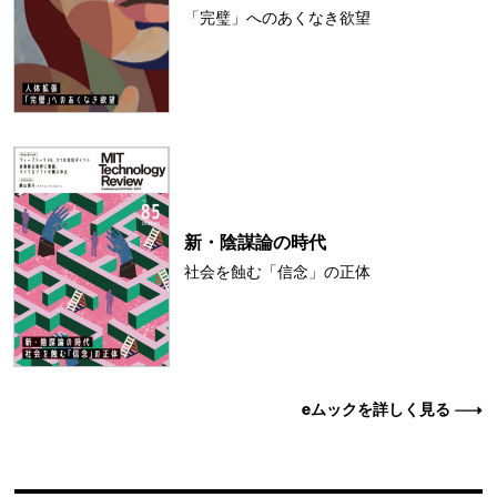
「完璧」へのあくなき欲望
新・陰謀論の時代
社会を蝕む「信念」の正体
eムックを詳しく見る