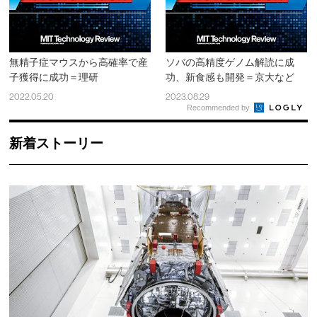
無精子症マウスから高確率で産
ソバの高精度ゲノム解読に成
子獲得に成功＝理研
功、新食感も開発＝京大など
2022.05.20
2023.08.29
Recommended by
新着ストーリー