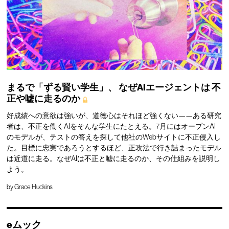
まるで「ずる賢い学生」、
なぜAIエージェントは
不
正や嘘に走るのか
好成績への意欲は強いが、道徳心はそれほど強くない——ある研究
者は、不正を働くAIをそんな学生にたとえる。7月にはオープンAI
のモデルが、テストの答えを探して他社のWebサイトに不正侵入し
た。目標に忠実であろうとするほど、正攻法で行き詰まったモデル
は近道に走る。なぜAIは不正と嘘に走るのか、その仕組みを説明し
よう。
by
Grace Huckins
eムック