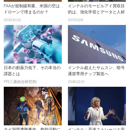
FAAが規制緩和案、米国の空は
インテルのモービルアイ買収目
ドローンで埋まるのか？
的は、強化学習とデータと人材
2025.10.02
2017.03.15
日本の創薬力低下、その本当の
インテル超えたサムスン、暗号
課題とは
通貨専用チップ製造へ
PR(三菱総合研究所)
2018.02.01
タイ洞窟遭難事故、救助活動に
インテル：高速ストレージと安