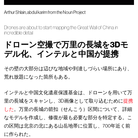
Arthur Shlain, abdul karim from the Noun Project
Drones are about to start mapping the Great Wall of China in
incredible detail
ドローン空撮で万里の長城を3Dモ
デル化、インテルと中国が提携
その壁の大部分は辺ぴな地域や到達しづらい場所にあり、
荒れ放題になった箇所もある。
インテルと中国文化遺産保護基金は、ドローンを用いて万
里の長城をスキャンし、3D画像として取り込むために
提携
した
。万里の長城の箭扣（せんこう）区間について、詳細
なモデルを作成し、修復が最も必要な部分を特定する。こ
の区間は北京の北にある山岳地帯に位置し、700年近く前
に作られた。