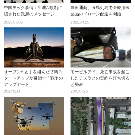
中国テック事情：生成AI規制に
豊田通商、五島列島で医療用医
隠された政府のメッセージ
薬品のドローン配送を開始
2023.06.05
2022.04.25
オープンAIと手を組んだ防衛ス
モービルアイ、死亡事故を起こ
タートアップが目指す「戦争の
したテスラとの契約を打ち切る
アップデート」
と発表
2024.12.13
2016.07.28