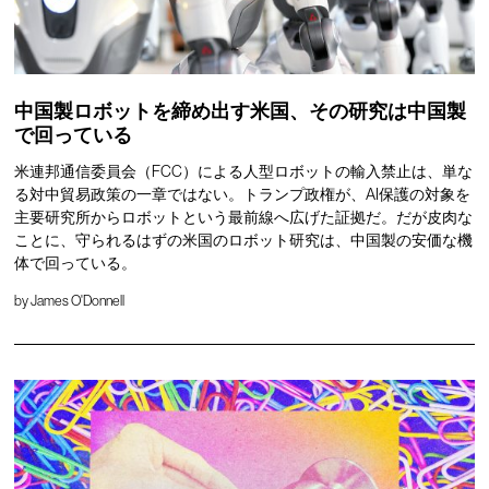
中国製ロボットを締め出す米国、その研究は中国製
で回っている
米連邦通信委員会（FCC）による人型ロボットの輸入禁止は、単な
る対中貿易政策の一章ではない。トランプ政権が、AI保護の対象を
主要研究所からロボットという最前線へ広げた証拠だ。だが皮肉な
ことに、守られるはずの米国のロボット研究は、中国製の安価な機
体で回っている。
by
James O'Donnell