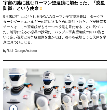
宇宙の謎に挑むローマン望遠鏡に加わった、「惑星
防衛」という使命
8月末に打ち上げられるNASAのローマン宇宙望遠鏡は、ダークマ
ターやダークエネルギーの謎に迫るために設計された。だが研究者
チームは、この望遠鏡がもう一つの役割を果たせることに気づい
た。地球に迫る小惑星の捜索だ。ハッブル宇宙望遠鏡の約100倍と
いう広い視野と赤外線観測を生かせば、都市を破壊しうる天体を早
期に見つけ出せる。
by
Robin George Andrews