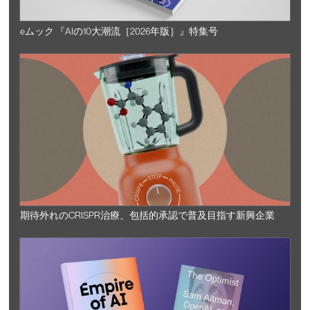
eムック 『AIの10大潮流［2026年版］』特集号
期待外れのCRISPR治療、包括的承認で普及目指す新興企業