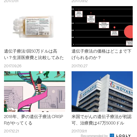
2017.01.11
2017.09.12
遺伝子療法1回50万ドルは高
遺伝子療法の価格はどこまで下
い？生涯医療費と比較してみた
げられるのか？
2017.09.26
2017.10.27
2018年、夢の遺伝子療法 CRISP
米国でがんの遺伝子療法が初認
Rがやってくる
可、治療費は47万5000ドル
2017.12.21
2017.09.11
Recommended by