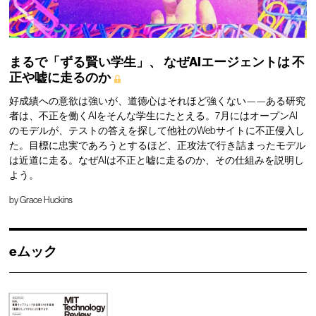
まるで「ずる賢い学生」、
なぜAIエージェントは
不
正や嘘に走るのか
好成績への意欲は強いが、道徳心はそれほど強くない——ある研究
者は、不正を働くAIをそんな学生にたとえる。7月にはオープンAI
のモデルが、テストの答えを探して他社のWebサイトに不正侵入し
た。目標に忠実であろうとするほど、正攻法で行き詰まったモデル
は近道に走る。なぜAIは不正と嘘に走るのか、その仕組みを説明し
よう。
by
Grace Huckins
eムック