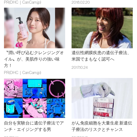
PR(DHC｜CanCam.jp)
2018.02.20
〝潤い呼び込むクレンジングオ
遺伝性網膜疾患の遺伝子療法、
イル〟が、美肌作りの強い味
米国でまもなく認可へ
方！
2017.10.24
PR(DHC｜CanCam.jp)
自分を実験台に遺伝子療法でア
がん免疫細胞を大量生産 新遺伝
ンチ・エイジングする男
子療法のリスクとチャンス