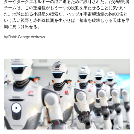
ターやダークエネルギーの謎に迫るために設計された。だが研究者
チームは、この望遠鏡がもう一つの役割を果たせることに気づい
た。地球に迫る小惑星の捜索だ。ハッブル宇宙望遠鏡の約100倍と
いう広い視野と赤外線観測を生かせば、都市を破壊しうる天体を早
期に見つけ出せる。
by
Robin George Andrews