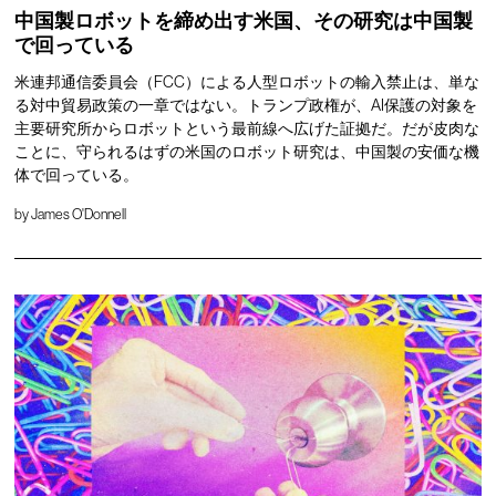
中国製ロボットを締め出す米国、その研究は中国製
で回っている
米連邦通信委員会（FCC）による人型ロボットの輸入禁止は、単な
る対中貿易政策の一章ではない。トランプ政権が、AI保護の対象を
主要研究所からロボットという最前線へ広げた証拠だ。だが皮肉な
ことに、守られるはずの米国のロボット研究は、中国製の安価な機
体で回っている。
by
James O'Donnell