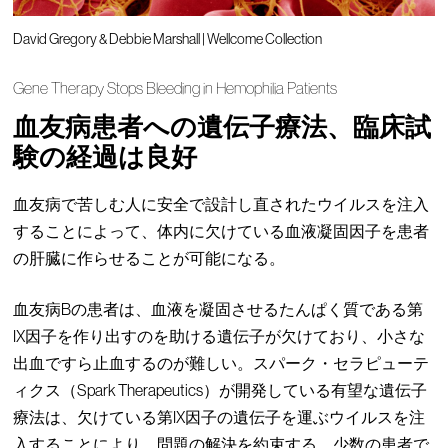
David Gregory & Debbie Marshall | Wellcome Collection
Gene Therapy Stops Bleeding in Hemophilia Patients
血友病患者への遺伝子療法、臨床試
験の経過は良好
血友病で苦しむ人に安全で設計し直されたウイルスを注入
することによって、体内に欠けている血液凝固因子を患者
の肝臓に作らせることが可能になる。
血友病Bの患者は、血液を凝固させるたんぱく質である第
IX因子を作り出すのを助ける遺伝子が欠けており、小さな
出血ですら止血するのが難しい。スパーク・セラピューテ
ィクス（Spark Therapeutics）が開発している有望な遺伝子
療法は、欠けている第IX因子の遺伝子を運ぶウイルスを注
入することにより、問題の解決を約束する。少数の患者で