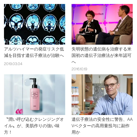
アルツハイマーの発症リスク低
失明状態の遺伝病を治療する米
減を目指す遺伝子療法が治験へ
国初の遺伝子治療法が来年認可
へ
2019.03.04
2016.10.19
〝潤い呼び込むクレンジングオ
遺伝子療法の安全性に警告、AA
イル〟が、美肌作りの強い味
Vベクターの高用量投与に副作
方！
用か