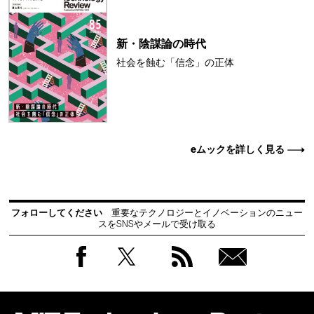
新・陰謀論の時代
社会を蝕む「信念」の正体
eムックを詳しく見る
フォローしてください
重要なテクノロジーとイノベーションのニュー
スをSNSやメールで受け取る
Facebook
Twitter
RSS
無料
会員
登録