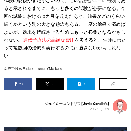
試験の規模がまだ小さいので、この治療が本当に有効であ
ると示されるまでに、もっと多くの試験が必要になる。今
回の試験における18カ月を超えたあと、効果がどのくらい
続くかという別の大きな懸念もある。一度の治療で済めば
よいが、効果を持続させるためにもっと必要となるかもし
れない。
遺伝子療法の高額な費用
を考えると、生涯にわた
って複数回の治療を実行するのには適さないかもしれな
い。
参照元:
New England Journal of Medicine
20
36
1
ジェイミー コンドリフ [Jamie Condliffe]
2017.12.11, 11:58