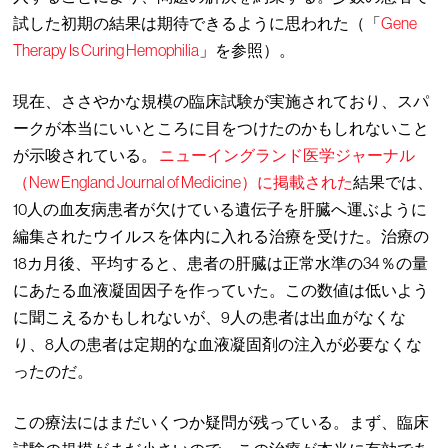
試した初期の結果は期待できるように思われた（「
Gene
Therapy Is Curing Hemophilia
」を参照）。
現在、ささやかな規模の臨床試験が実施されており、スパ
ークが本当にいいところに目をつけたのかもしれないこと
が示唆されている。
ニューイングランド医学ジャーナル
（New England Journal of Medicine）に掲載された
結果では、
10人の血友病患者が欠けている遺伝子を肝臓へ運ぶように
編集されたウイルスを体内に入れる治療を受けた。治療の
18カ月後、平均すると、患者の肝臓は正常水準の34％の量
にあたる血液凝固因子を作っていた。この数値は低いよう
に聞こえるかもしれないが、9人の患者は出血がなくな
り、8人の患者は定期的な血液凝固剤の注入が必要なくな
ったのだ。
この療法にはまだいくつか疑問が残っている。まず、臨床