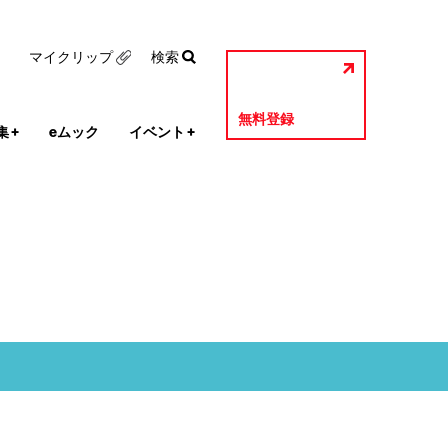
マイクリップ
検索
無料登録
集
+
eムック
イベント
+