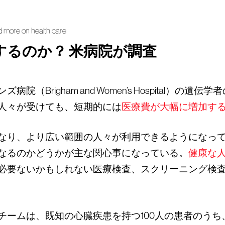
 more on health care
するのか？ 米病院が調査
Brigham and Women’s Hospital）の
人々が受けても、短期的には
医療費が大幅に増加す
なり、より広い範囲の人々が利用できるようになっ
なるのかどうかが主な関心事になっている。
健康な
必要ないかもしれない医療検査、スクリーニング検
チームは、既知の心臓疾患を持つ100人の患者のう