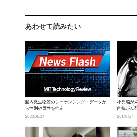
あわせて読みたい
腸内微生物叢のシーケンシング・データか
小児脳が
ら性別や属性を推定
的抗がん
2023.05.24
2017.01.24