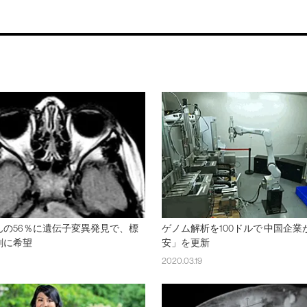
んの56％に遺伝子変異発見で、標
ゲノム解析を100ドルで 中国企
剤に希望
安」を更新
2020.03.19