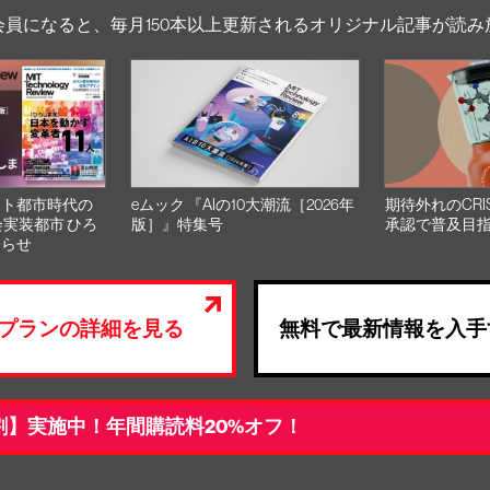
会員になると、毎月150本以上更新されるオリジナル記事が読み
スト都市時代の
eムック 『AIの10大潮流［2026年
期待外れのCRI
会実装都市 ひろ
版］』特集号
承認で普及目
知らせ
プランの詳細を見る
無料で最新情報を入手
割】実施中！年間購読料20%オフ！