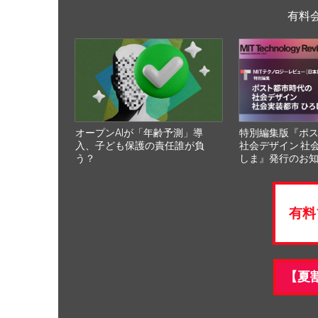
有料
オープンAIが「年齢予測」導
特別編集版『ポ
入、子ども保護の責任誰が負
社会デザイン 社
う？
しま』発行のお
有料
【夏