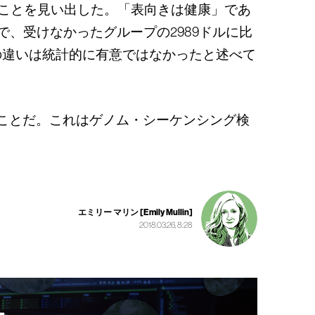
ったことを見い出した。「表向きは健康」であ
で、受けなかったグループの2989ドルに比
の違いは統計的に有意ではなかったと述べて
ことだ。これはゲノム・シーケンシング検
エミリー マリン [Emily Mullin]
2018.03.26, 8:28