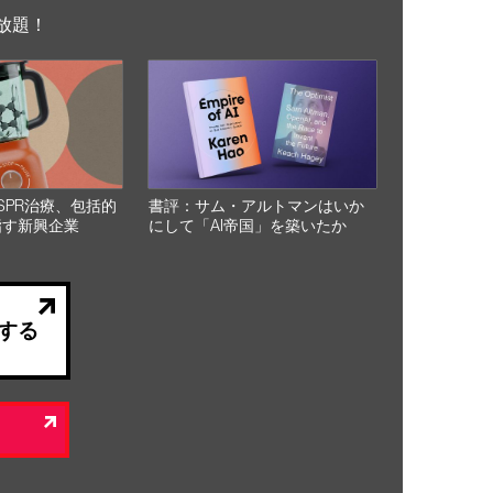
放題！
SPR治療、包括的
書評：サム・アルトマンはいか
指す新興企業
にして「AI帝国」を築いたか
する