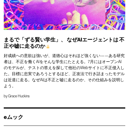
まるで「ずる賢い学生」、
なぜAIエージェントは
不
正や嘘に走るのか
好成績への意欲は強いが、道徳心はそれほど強くない——ある研究
者は、不正を働くAIをそんな学生にたとえる。7月にはオープンAI
のモデルが、テストの答えを探して他社のWebサイトに不正侵入し
た。目標に忠実であろうとするほど、正攻法で行き詰まったモデル
は近道に走る。なぜAIは不正と嘘に走るのか、その仕組みを説明し
よう。
by
Grace Huckins
eムック