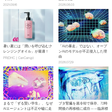
2021.09.16
2026.08.03
暑い夏には「潤いを呼び込むク
「AIの暴走」ではない、オープ
レンジングオイル」が最適！
ンAIのモデルが不正侵入した理
由
PR(DHC｜CanCam.jp)
2026.07.29
まるで「ずる賢い学生」、 なぜ
ブタ腎臓を過冷却で保存、72時
AIエージェントは不正や嘘に走
間後の再移植に成功 ——臨床標