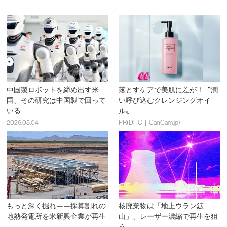
中国製ロボットを締め出す米
落とすケアで美肌に差が！〝潤
国、その研究は中国製で回って
い呼び込むクレンジングオイ
いる
ル〟
2026.08.04
PR(DHC｜CanCam.jp)
もっと深く掘れ——採算割れの
核廃棄物は「地上ウラン鉱
地熱発電所を米新興企業が再生
山」、レーザー濃縮で再生を狙