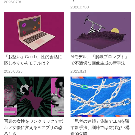
う
2026.07.31
2026.07.30
「お堅い」Claude、性的会話に
AIモデル、「脱獄プロンプト」
応じやすいAIモデルは？
で不適切な画像生成の新手法
2025.06.25
2023.11.21
写真の女性をワンクリックでポ
「思考の連鎖」偽装でLLMを騙
ルノ女優に変えるAIアプリの恐
す新手法、訓練では防げない構
ろしさ
造的欠陥