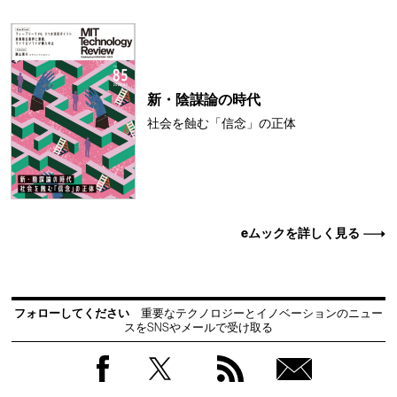
新・陰謀論の時代
社会を蝕む「信念」の正体
eムックを詳しく見る
フォローしてください
重要なテクノロジーとイノベーションのニュー
スをSNSやメールで受け取る
Facebook
Twitter
RSS
無料