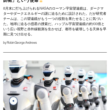
防衛」という使命
8月末に打ち上げられるNASAのローマン宇宙望遠鏡は、ダークマ
ターやダークエネルギーの謎に迫るために設計された。だが研究者
チームは、この望遠鏡がもう一つの役割を果たせることに気づい
た。地球に迫る小惑星の捜索だ。ハッブル宇宙望遠鏡の約100倍と
いう広い視野と赤外線観測を生かせば、都市を破壊しうる天体を早
期に見つけ出せる。
by
Robin George Andrews