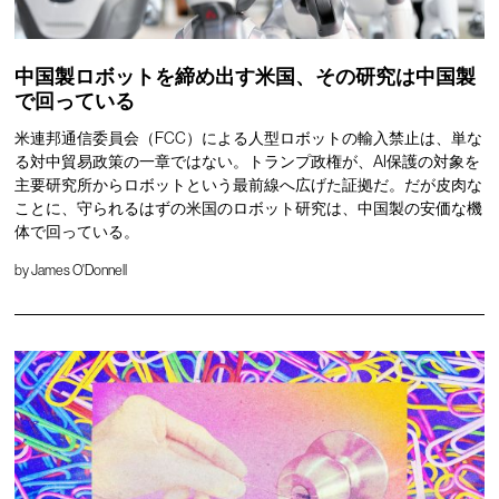
中国製ロボットを締め出す米国、その研究は中国製
で回っている
米連邦通信委員会（FCC）による人型ロボットの輸入禁止は、単な
る対中貿易政策の一章ではない。トランプ政権が、AI保護の対象を
主要研究所からロボットという最前線へ広げた証拠だ。だが皮肉な
ことに、守られるはずの米国のロボット研究は、中国製の安価な機
体で回っている。
by
James O'Donnell