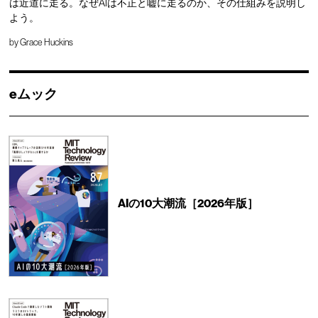
は近道に走る。なぜAIは不正と嘘に走るのか、その仕組みを説明し
よう。
by
Grace Huckins
eムック
AIの10大潮流［2026年版］