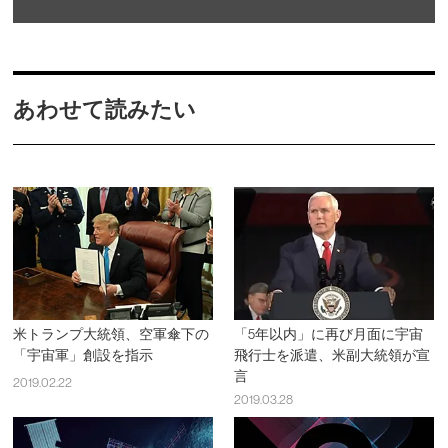
あわせて読みたい
米トランプ大統領、空軍傘下の
「5年以内」に再び月面に宇宙
「宇宙軍」創設を指示
飛行士を派遣、米副大統領が宣
言
2019.02.22
2019.03.28