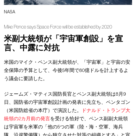
NASA
Mike Pence says Space Force will be established by 2020
米副大統領が「宇宙軍創設」を宣
言、中露に対抗
米国のマイク・ペンス副大統領が、「宇宙軍」と宇宙の安
全保障の予算として、今後5年間で80億ドルを計上するよ
う議会に要請した。
ジェームズ・マティス国防長官とペンス副大統領は8月9
日、国防省の宇宙軍創設計画の発表に先立ち、ペンタゴン
（米国防総省の本庁）で演説した。
ドナルド・トランプ大
統領の2カ月前の発言
を受ける恰好で、ペンス副副大統領
は宇宙軍を米軍の「他の5つの軍（陸・海・空軍、海兵
隊、沿岸警備隊）から独立させた対等の組織とする」と宣