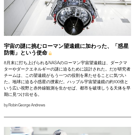
宇宙の謎に挑むローマン望遠鏡に加わった、「惑星
防衛」という使命
8月末に打ち上げられるNASAのローマン宇宙望遠鏡は、ダークマ
ターやダークエネルギーの謎に迫るために設計された。だが研究者
チームは、この望遠鏡がもう一つの役割を果たせることに気づい
た。地球に迫る小惑星の捜索だ。ハッブル宇宙望遠鏡の約100倍と
いう広い視野と赤外線観測を生かせば、都市を破壊しうる天体を早
期に見つけ出せる。
by
Robin George Andrews