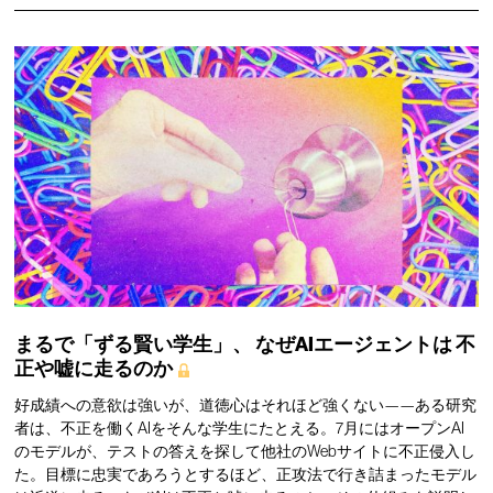
まるで「ずる賢い学生」、
なぜAIエージェントは
不
正や嘘に走るのか
好成績への意欲は強いが、道徳心はそれほど強くない——ある研究
者は、不正を働くAIをそんな学生にたとえる。7月にはオープンAI
のモデルが、テストの答えを探して他社のWebサイトに不正侵入し
た。目標に忠実であろうとするほど、正攻法で行き詰まったモデル