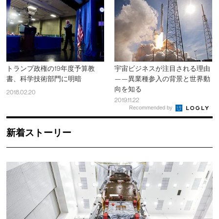
トランプ政権の19年度予算教
宇宙ビジネスが注目される理由
書、科学技術部門に明暗
——異業種参入の背景と世界動
向を知る
2018.02.20
2019.11.22
Recommended by
新着ストーリー