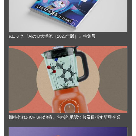
eムック 『AIの10大潮流［2026年版］』特集号
期待外れのCRISPR治療、包括的承認で普及目指す新興企業