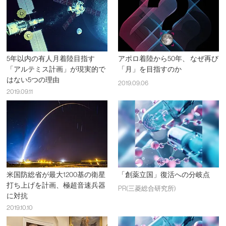
5年以内の有人月着陸目指す
アポロ着陸から50年、 なぜ再び
「アルテミス計画」が現実的で
「月」を目指すのか
はない5つの理由
2019.09.06
2019.09.11
米国防総省が最大1200基の衛星
「創薬立国」復活への分岐点
打ち上げを計画、極超音速兵器
PR(三菱総合研究所)
に対抗
2019.10.10