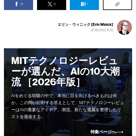
31
9
1
エリン・ウィニック [Erin Winick]
2018.08.12, 8:55
MITテクノロジーレビュ
ーが選んだ、AIの10大潮
流 ［2026年版］
AIをめぐる喧騒の中で、本当に目を向けるべきものは何
か。この問いに対する答えとして、MITテクノロジーレビュ
ーはAIの重要なアイデア、潮流、新たな進展を整理したリ
ストを発表する。
特集ページへ