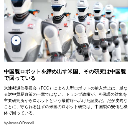
中国製ロボットを締め出す米国、その研究は中国製
で回っている
米連邦通信委員会（FCC）による人型ロボットの輸入禁止は、単な
る対中貿易政策の一章ではない。トランプ政権が、AI保護の対象を
主要研究所からロボットという最前線へ広げた証拠だ。だが皮肉な
ことに、守られるはずの米国のロボット研究は、中国製の安価な機
体で回っている。
by
James O'Donnell