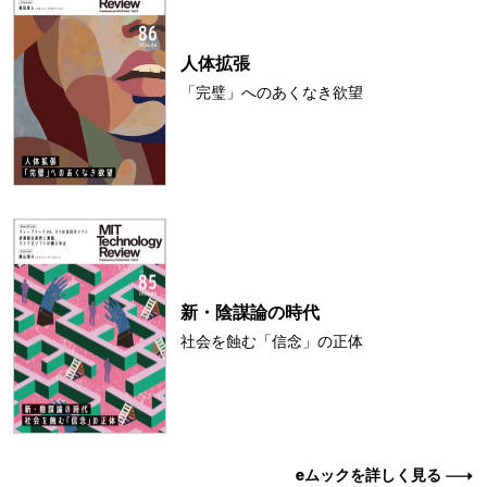
人体拡張
「完璧」へのあくなき欲望
新・陰謀論の時代
社会を蝕む「信念」の正体
eムックを詳しく見る