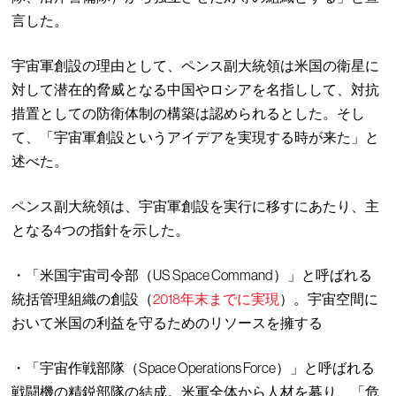
言した。
宇宙軍創設の理由として、ペンス副大統領は米国の衛星に
対して潜在的脅威となる中国やロシアを名指しして、対抗
措置としての防衛体制の構築は認められるとした。そし
て、「宇宙軍創設というアイデアを実現する時が来た」と
述べた。
ペンス副大統領は、宇宙軍創設を実行に移すにあたり、主
となる4つの指針を示した。
・「米国宇宙司令部（US Space Command）」と呼ばれる
統括管理組織の創設（
2018年末までに実現
）。宇宙空間に
おいて米国の利益を守るためのリソースを擁する
・「宇宙作戦部隊（Space Operations Force）」と呼ばれる
戦闘機の精鋭部隊の結成。米軍全体から人材を募り、「危