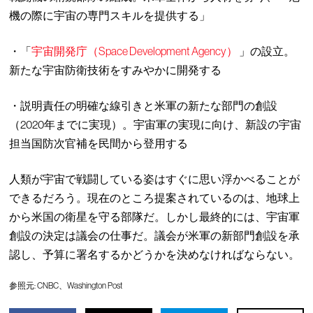
機の際に宇宙の専門スキルを提供する」
・「
宇宙開発庁（Space Development Agency）
」の設立。
新たな宇宙防衛技術をすみやかに開発する
・説明責任の明確な線引きと米軍の新たな部門の創設
（2020年までに実現）。宇宙軍の実現に向け、新設の宇宙
担当国防次官補を民間から登用する
人類が宇宙で戦闘している姿はすぐに思い浮かべることが
できるだろう。現在のところ提案されているのは、地球上
から米国の衛星を守る部隊だ。しかし最終的には、宇宙軍
創設の決定は議会の仕事だ。議会が米軍の新部門創設を承
認し、予算に署名するかどうかを決めなければならない。
参照元:
CNBC
、
Washington Post