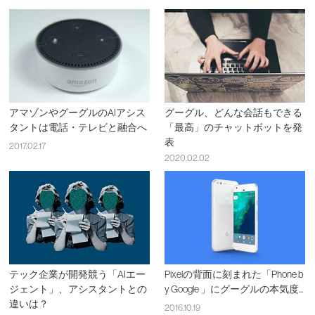
アマゾンやグーグルのAIアシス
グーグル、どんな会話もできる
タントは電話・テレビと融合へ
「最高」のチャットボットを発
表
2017.02.17
2020.02.02
テック企業が開発競う「AIエー
Pixelの背面に刻まれた「Phone b
ジェント」、アシスタントとの
y Google 」にグーグルの本気度...
違いは？
2016.10.19