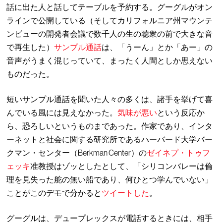
話に出た人と話してテーブルを予約する。グーグルがオン
ラインで公開している（そしてカリフォルニア州マウンテ
ンビューの開発者会議で数千人の生の聴衆の前で大きな音
で再生した）
サンプル
通話
は、「うーん」とか「あー」の
音声がうまく混じっていて、まったく人間としか思えない
ものだった。
短いサンプル通話を聞いた人々の多くは、諸手を挙げて喜
んでいる風には見えなかった。
気味が悪い
という反応か
ら、恐ろしいというものまであった。作家であり、インタ
ーネットと社会に関する研究所であるハーバード大学バー
クマン・センター（Berkman Center）の
ゼイネプ・トゥフ
ェッキ
准教授はゾッとしたとして、「シリコンバレーは倫
理を見失った舵の無い船であり、何ひとつ学んでいない」
ことがこのデモで分かると
ツイートした
。
グーグルは、デュープレックスが電話するときには、相手