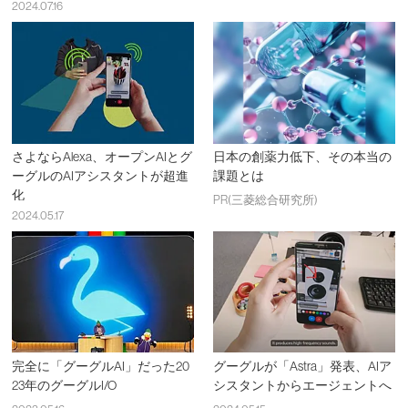
2024.07.16
さよならAlexa、オープンAIとグ
日本の創薬力低下、その本当の
ーグルのAIアシスタントが超進
課題とは
化
PR(三菱総合研究所)
2024.05.17
完全に「グーグルAI」だった20
グーグルが「Astra」発表、AIア
23年のグーグルI/O
シスタントからエージェントへ