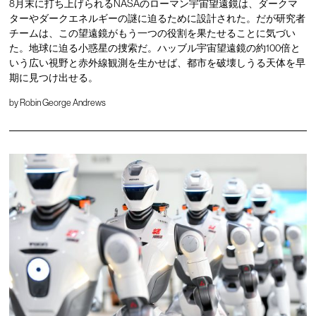
8月末に打ち上げられるNASAのローマン宇宙望遠鏡は、ダークマ
ターやダークエネルギーの謎に迫るために設計された。だが研究者
チームは、この望遠鏡がもう一つの役割を果たせることに気づい
た。地球に迫る小惑星の捜索だ。ハッブル宇宙望遠鏡の約100倍と
いう広い視野と赤外線観測を生かせば、都市を破壊しうる天体を早
期に見つけ出せる。
by
Robin George Andrews