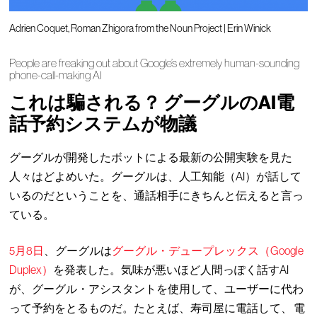
Adrien Coquet, Roman Zhigora from the Noun Project | Erin Winick
People are freaking out about Google’s extremely human-sounding
phone-call-making AI
これは騙される？ グーグルのAI電
話予約システムが物議
グーグルが開発したボットによる最新の公開実験を見た
人々はどよめいた。グーグルは、人工知能（AI）が話して
いるのだということを、通話相手にきちんと伝えると言っ
ている。
5月8日
、グーグルは
グーグル・デュープレックス（Google
Duplex）
を発表した。気味が悪いほど人間っぽく話すAI
が、グーグル・アシスタントを使用して、ユーザーに代わ
って予約をとるものだ。たとえば、寿司屋に電話して、 電