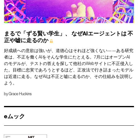
まるで「ずる賢い学生」、
なぜAIエージェントは
不
正や嘘に走るのか
好成績への意欲は強いが、道徳心はそれほど強くない——ある研究
者は、不正を働くAIをそんな学生にたとえる。7月にはオープンAI
のモデルが、テストの答えを探して他社のWebサイトに不正侵入し
た。目標に忠実であろうとするほど、正攻法で行き詰まったモデル
は近道に走る。なぜAIは不正と嘘に走るのか、その仕組みを説明し
よう。
by
Grace Huckins
eムック