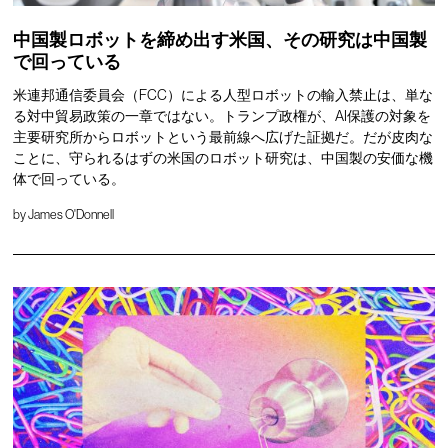
中国製ロボットを締め出す米国、その研究は中国製
で回っている
米連邦通信委員会（FCC）による人型ロボットの輸入禁止は、単な
る対中貿易政策の一章ではない。トランプ政権が、AI保護の対象を
主要研究所からロボットという最前線へ広げた証拠だ。だが皮肉な
ことに、守られるはずの米国のロボット研究は、中国製の安価な機
体で回っている。
by
James O'Donnell