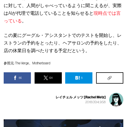
に対して、人間がしゃべっているように聞こえるが、実際
はAIが代理で電話していることを知らせると
現時点では言
っている
。
この夏にグーグル・アシスタントでのテストを開始し、レ
ストランの予約をとったり、ヘアサロンの予約をしたり、
店の休業日を調べたりする予定だという。
参照元:
The Verge
、
Motherboard
56
64
5
レイチェル メッツ [Rachel Metz]
2018.05.14, 9:58