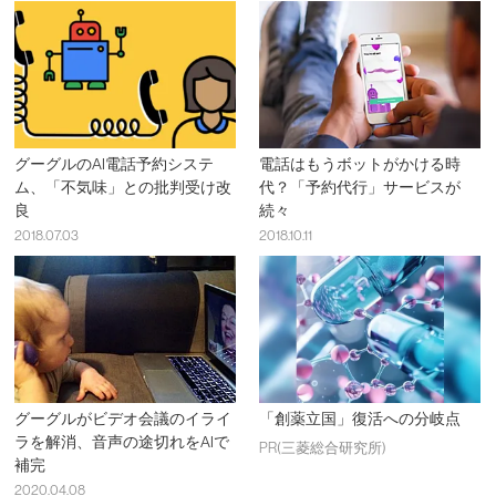
グーグルのAI電話予約システ
電話はもうボットがかける時
ム、「不気味」との批判受け改
代？「予約代行」サービスが
良
続々
2018.07.03
2018.10.11
グーグルがビデオ会議のイライ
「創薬立国」復活への分岐点
ラを解消、音声の途切れをAIで
PR(三菱総合研究所)
補完
2020.04.08