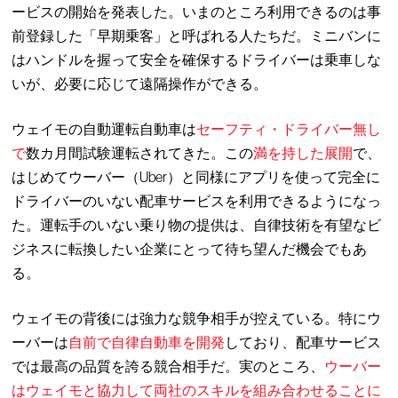
ービスの開始を発表した。いまのところ利用できるのは事
前登録した「早期乗客」と呼ばれる人たちだ。ミニバンに
はハンドルを握って安全を確保するドライバーは乗車しな
いが、必要に応じて遠隔操作ができる。
ウェイモの自動運転自動車は
セーフティ・ドライバー無し
で
数カ月間試験運転されてきた。この
満を持した展開
で、
はじめてウーバー（Uber）と同様にアプリを使って完全に
ドライバーのいない配車サービスを利用できるようになっ
た。運転手のいない乗り物の提供は、自律技術を有望なビ
ジネスに転換したい企業にとって待ち望んだ機会でもあ
る。
ウェイモの背後には強力な競争相手が控えている。特にウ
ーバーは
自前で自律自動車を開発
しており、配車サービス
では最高の品質を誇る競合相手だ。実のところ、
ウーバー
はウェイモと協力して両社のスキルを組み合わせることに