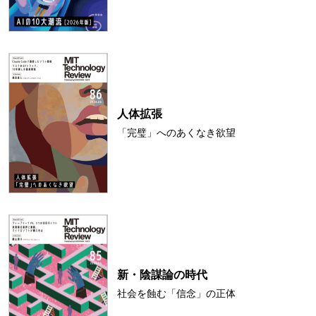
人体拡張
「完璧」へのあくなき欲望
新・陰謀論の時代
社会を蝕む「信念」の正体