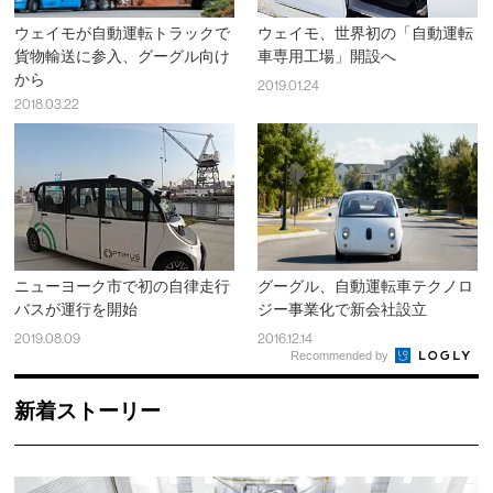
ウェイモが自動運転トラックで
ウェイモ、世界初の「自動運転
貨物輸送に参入、グーグル向け
車専用工場」開設へ
から
2019.01.24
2018.03.22
ニューヨーク市で初の自律走行
グーグル、自動運転車テクノロ
バスが運行を開始
ジー事業化で新会社設立
2019.08.09
2016.12.14
Recommended by
新着ストーリー