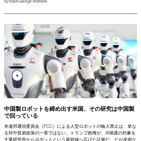
by
Robin George Andrews
中国製ロボットを締め出す米国、その研究は中国製
で回っている
米連邦通信委員会（FCC）による人型ロボットの輸入禁止は、単な
る対中貿易政策の一章ではない。トランプ政権が、AI保護の対象を
主要研究所からロボットという最前線へ広げた証拠だ。だが皮肉な