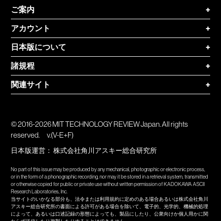
ご案内
+
アカウント
+
日本版について
+
諸規程
+
関連サイト
+
© 2016-2026 MIT TECHNOLOGY REVIEW Japan. All rights
reserved.
v.(V-E+F)
日本版運営：
株式会社角川アスキー総合研究所
No part of this issue may be produced by any mechanical, photographic or electronic process,
or in the form of a phonographic recording, nor may it be stored in a retrieval system, transmitted
or otherwise copied for public or private use without written permission of KADOKAWA ASCII
Research Laboratories, Inc.
当サイトのいかなる部分も、法令または利用規約に定めのある場合あるいは株式会社角川
アスキー総合研究所の書面による許可がある場合を除いて、電子的、光学的、機械的処理
によって、あるいは口述記録の形態によっても、製品にしたり、公衆向けか個人用かに関
わらず送信したり複製したりすることはできません。