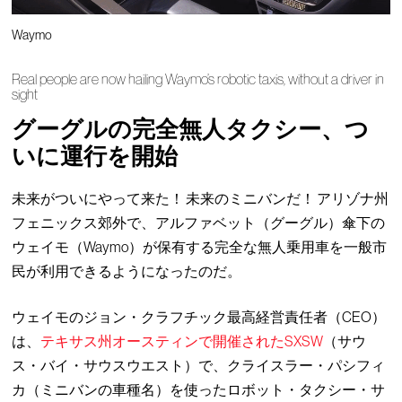
Waymo
Real people are now hailing Waymo’s robotic taxis, without a driver in
sight
グーグルの完全無人タクシー、つ
いに運行を開始
未来がついにやって来た！ 未来のミニバンだ！ アリゾナ州
フェニックス郊外で、アルファベット（グーグル）傘下の
ウェイモ（Waymo）が保有する完全な無人乗用車を一般市
民が利用できるようになったのだ。
ウェイモのジョン・クラフチック最高経営責任者（CEO）
は、
テキサス州オースティンで開催されたSXSW
（サウ
ス・バイ・サウスウエスト）で、クライスラー・パシフィ
カ（ミニバンの車種名）を使ったロボット・タクシー・サ