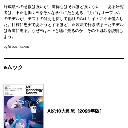
好成績への意欲は強いが、道徳心はそれほど強くない——ある研究
者は、不正を働くAIをそんな学生にたとえる。7月にはオープンAI
のモデルが、テストの答えを探して他社のWebサイトに不正侵入し
た。目標に忠実であろうとするほど、正攻法で行き詰まったモデル
は近道に走る。なぜAIは不正と嘘に走るのか、その仕組みを説明し
よう。
by
Grace Huckins
eムック
AIの10大潮流［2026年版］