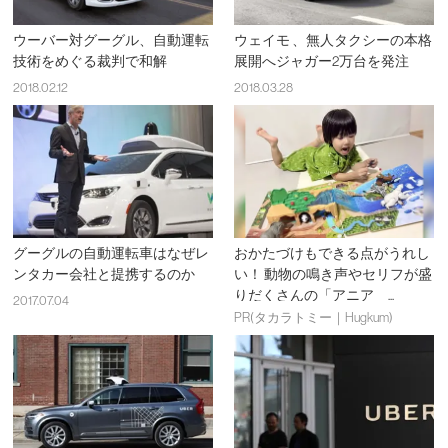
ウーバー対グーグル、自動運転
ウェイモ 、無人タクシーの本格
技術をめぐる裁判で和解
展開へジャガー2万台を発注
2018.02.12
2018.03.28
グーグルの自動運転車はなぜレ
おかたづけもできる点がうれし
ンタカー会社と提携するのか
い！ 動物の鳴き声やセリフが盛
りだくさんの「アニア ...
2017.07.04
PR(タカラトミー｜Hugkum)