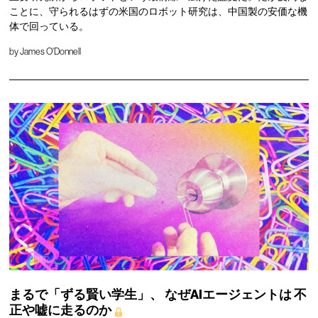
ことに、守られるはずの米国のロボット研究は、中国製の安価な機
体で回っている。
by
James O'Donnell
まるで「ずる賢い学生」、
なぜAIエージェントは
不
正や嘘に走るのか