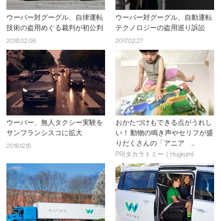
ウーバー対グーグル、自律運転
ウーバー対グーグル、自動運転
技術の盗用めぐる裁判が初公判
テクノロジーの盗用巡り訴訟
2018.02.06
2017.02.27
ウーバー、無人タクシー実験を
おかたづけもできる点がうれし
サンフランシスコに拡大
い！ 動物の鳴き声やセリフが盛
りだくさんの「アニア ...
2016.12.15
PR(タカラトミー｜Hugkum)