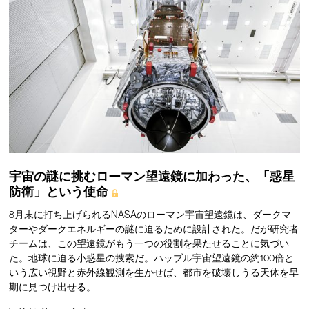
宇宙の謎に挑むローマン望遠鏡に加わった、「惑星
防衛」という使命
8月末に打ち上げられるNASAのローマン宇宙望遠鏡は、ダークマ
ターやダークエネルギーの謎に迫るために設計された。だが研究者
チームは、この望遠鏡がもう一つの役割を果たせることに気づい
た。地球に迫る小惑星の捜索だ。ハッブル宇宙望遠鏡の約100倍と
いう広い視野と赤外線観測を生かせば、都市を破壊しうる天体を早
期に見つけ出せる。