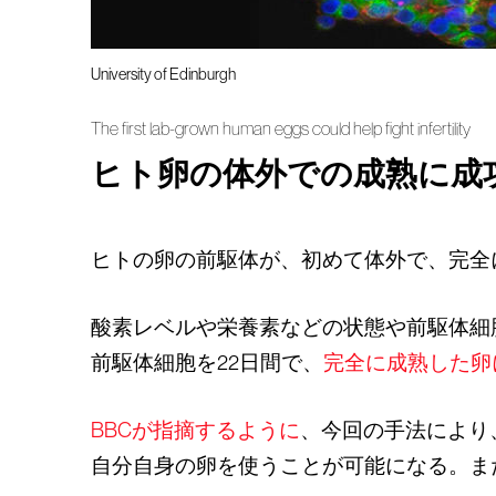
University of Edinburgh
The first lab-grown human eggs could help fight infertility
ヒト卵の体外での成熟に成
ヒトの卵の前駆体が、初めて体外で、完全
酸素レベルや栄養素などの状態や前駆体細
前駆体細胞を22日間で、
完全に成熟した卵
BBCが指摘するように
、今回の手法により
自分自身の卵を使うことが可能になる。ま