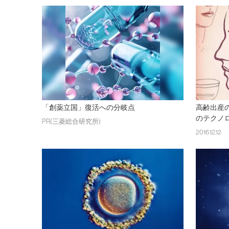
「創薬立国」復活への分岐点
高齢出産
のテクノ
PR(三菱総合研究所)
2016.12.12