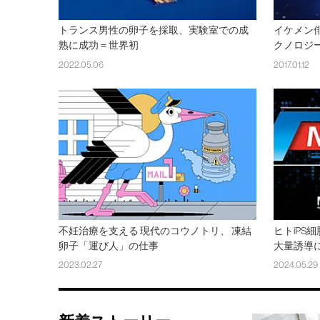
トランス男性の卵子を採取、実験室での成
イケメン
熟に成功＝世界初
クノロジ
2022.05.06
2017.01.12
不妊治療を支える 現代のコウノトリ、 凍結
ヒトiPS
卵子「運び人」の仕事
大量誘導
2023.02.27
2024.05.29