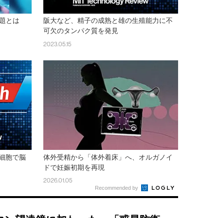
題とは
阪大など、精子の成熟と雄の生殖能力に不
可欠のタンパク質を発見
2023.05.15
経細胞で脳
体外受精から「体外着床」へ、オルガノイ
ドで妊娠初期を再現
2026.01.05
Recommended by