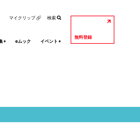
マイクリップ
検索
無料登録
集
+
eムック
イベント
+