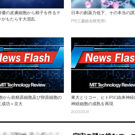
俳優の皮膚細胞から精子を作るテ
日本の創薬力低下、その本当の課
ーがもたらす大混乱
PR(三菱総合研究所)
細胞から前精原細胞及び卵原細胞の
東大とリコー、ヒトiPSC由来神
に成功＝京大
神経細胞の成熟を再現
2023.03.31