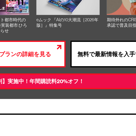
スト都市時代の
eムック 『AIの10大潮流［2026年
期待外れのCRI
会実装都市 ひろ
版］』特集号
承認で普及目
知らせ
プランの詳細を見る
無料で最新情報を入手
割】実施中！年間購読料20%オフ！