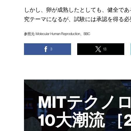
しかし、卵が成熟したとしても、健全であ
究テーマになるが、試験には承認を得る必
参照元:
Molecular Human Reproduction
、
BBC
3
13
MITテクノ
10大潮流 ［