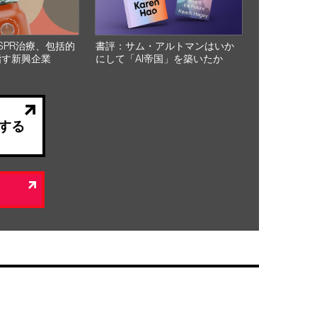
SPR治療、包括的
書評：サム・アルトマンはいか
指す新興企業
にして「AI帝国」を築いたか
する