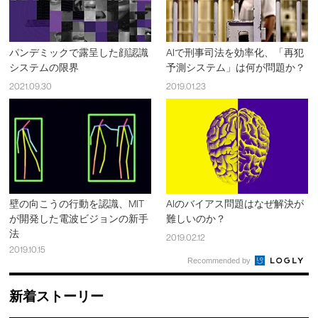
パンデミックで露呈した顔認識
AIで刑事司法を効率化、「再犯
システムの限界
予測システム」は何が問題か？
2021.09.30
2019.01.23
壁の向こうの行動を認識、MIT
AIのバイアス問題はなぜ解決が
が開発した電波ビジョンの新手
難しいのか？
法
2019.02.12
2019.10.15
Recommended by
新着ストーリー