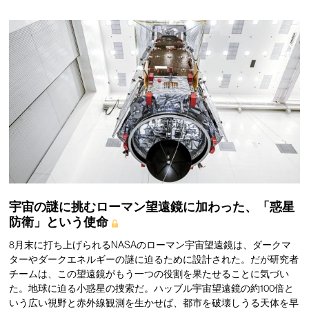
宇宙の謎に挑むローマン望遠鏡に加わった、「惑星
防衛」という使命
8月末に打ち上げられるNASAのローマン宇宙望遠鏡は、ダークマ
ターやダークエネルギーの謎に迫るために設計された。だが研究者
チームは、この望遠鏡がもう一つの役割を果たせることに気づい
た。地球に迫る小惑星の捜索だ。ハッブル宇宙望遠鏡の約100倍と
いう広い視野と赤外線観測を生かせば、都市を破壊しうる天体を早