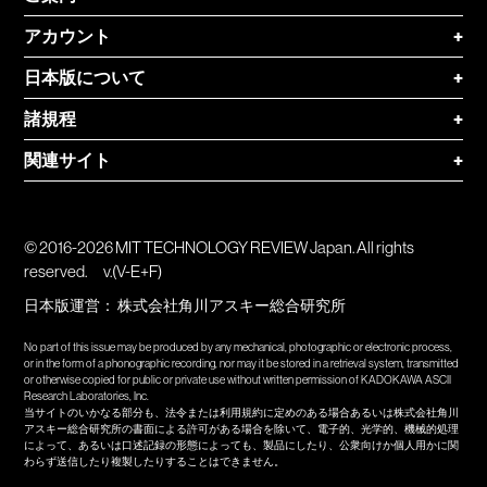
アカウント
+
日本版について
+
諸規程
+
関連サイト
+
© 2016-2026 MIT TECHNOLOGY REVIEW Japan. All rights
reserved.
v.(V-E+F)
日本版運営：
株式会社角川アスキー総合研究所
No part of this issue may be produced by any mechanical, photographic or electronic process,
or in the form of a phonographic recording, nor may it be stored in a retrieval system, transmitted
or otherwise copied for public or private use without written permission of KADOKAWA ASCII
Research Laboratories, Inc.
当サイトのいかなる部分も、法令または利用規約に定めのある場合あるいは株式会社角川
アスキー総合研究所の書面による許可がある場合を除いて、電子的、光学的、機械的処理
によって、あるいは口述記録の形態によっても、製品にしたり、公衆向けか個人用かに関
わらず送信したり複製したりすることはできません。