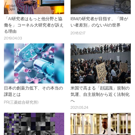
「AI研究者はもっと他分野と協
IBMの研究者が目指す、「障が
働を」 コーネル大研究者が訴え
い者差別」のないAIの世界
る理由
2018.12.17
2019.04.03
日本の創薬力低下、その本当の
米国で高まる「顔認識」規制の
課題とは
気運、自主規制から近く法制化
へ
PR(三菱総合研究所)
2021.05.24