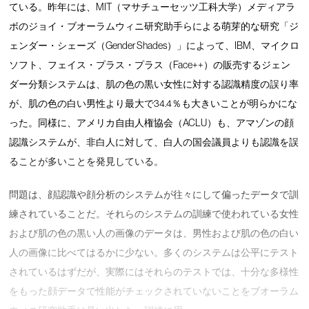
ている。昨年には、MIT（マサチューセッツ工科大学）メディアラ
ボのジョイ・ブオーラムウィニ研究助手らによる萌芽的な研究「ジ
ェンダー・シェーズ（Gender Shades）」によって、IBM、マイクロ
ソフト、フェイス・プラス・プラス（Face++）の販売するジェン
ダー分類システムは、肌の色の黒い女性に対する認識精度の誤り率
が、肌の色の白い男性より最大で34.4％も大きいことが明らかにな
った。同様に、アメリカ自由人権協会（ACLU）も、アマゾンの顔
認識システムが、非白人に対して、白人の国会議員よりも認識を誤
ることが多いことを発見している。
問題は、顔認識や顔分析のシステムが往々にして偏ったデータで訓
練されていることだ。それらのシステムの訓練で使われている女性
および肌の色の黒い人の画像のデータは、男性および肌の色の白い
人の画像に比べてはるかに少ない。多くのシステムは公平にテスト
されているはずだが、実際にはそれらのテストでは、十分な多様性
をもった顔データで性能がチェックされていないことをブオーラム