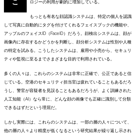
こ
ロジーの利用が劇的に増加している。
もっとも有名な顔認識システムは、特定の個人を認識
して写真に自動的にタグを付けてくれるフェイスブックの機能や、
アップルのフェイスID（Face ID）だろう。顔検出システムは、顔が
画像内に存在するかどうかを判断し、顔分析システムは性別や人種
の特定を試みる。こうしたシステムは、雇用や小売から、セキュリ
ティや監視に至るまでさまざまな目的で利用されている。
多くの人々は、これらのシステムは非常に正確で、公正であると信
じている。空港のセキュリティ担当官は疲れていることもあるだろ
うし、警官が容疑者を見誤ることもあるだろうが、よく訓練された
人工知能（AI）なら常に、どんな顔の画像でも正確に識別して分類
できるはずだという理屈だ。
しかし実際には、これらのシステムは、一部の層の人々について、
他の層の人々より精度が低くなるという研究結果が繰り返し示され