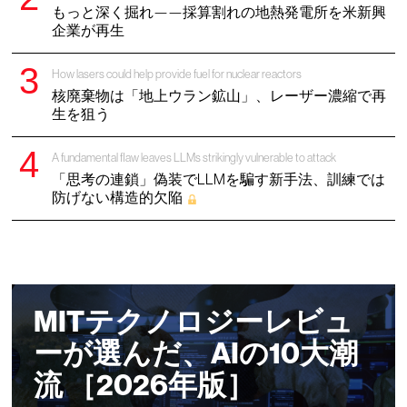
もっと深く掘れ——採算割れの地熱発電所を米新興
企業が再生
How lasers could help provide fuel for nuclear reactors
核廃棄物は「地上ウラン鉱山」、レーザー濃縮で再
生を狙う
A fundamental flaw leaves LLMs strikingly vulnerable to attack
「思考の連鎖」偽装でLLMを騙す新手法、訓練では
防げない構造的欠陥
MITテクノロジーレビュ
ーが選んだ、AIの10大潮
流 ［2026年版］