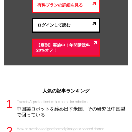
有料プランの詳細を見る
ログインして読む
【夏割】実施中！年間購読料
20%オフ！
人気の記事ランキング
Trump’s AI protectionism has come for robotics
中国製ロボットを締め出す米国、その研究は中国製
で回っている
How an overlooked geothermal plant got a second chance