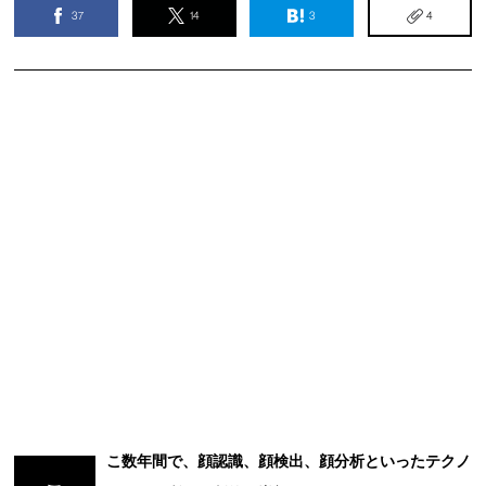
37
14
3
4
こ数年間で、顔認識、顔検出、顔分析といったテクノ