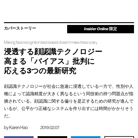
カバーストーリー
Insider Online
限定
Making face recognition less biased doesn’t make it less scary
浸透する顔認識テクノロジー
高まる「バイアス」批判に
応える3つの最新研究
顔認識テクノロジーが社会に急速に浸透している一方で、性別や人
種によって認識精度が大きく異なるという同技術の持つ問題点が指
摘されている。顔認識に関する偏りを是正するための研究が進んで
いるが、公平かつ正確なシステムを作り出すには時間がかかりそう
だ。
by
Karen Hao
2019.02.07