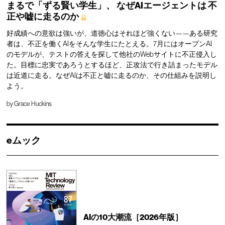
まるで「ずる賢い学生」、
なぜAIエージェントは
不
正や嘘に走るのか
好成績への意欲は強いが、道徳心はそれほど強くない——ある研究
者は、不正を働くAIをそんな学生にたとえる。7月にはオープンAI
のモデルが、テストの答えを探して他社のWebサイトに不正侵入し
た。目標に忠実であろうとするほど、正攻法で行き詰まったモデル
は近道に走る。なぜAIは不正と嘘に走るのか、その仕組みを説明し
よう。
by
Grace Huckins
eムック
AIの10大潮流［2026年版］