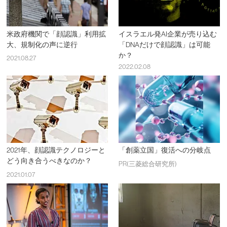
米政府機関で「顔認識」利用拡
イスラエル発AI企業が売り込む
大、規制化の声に逆行
「DNAだけで顔認識」は可能
か？
2021.08.27
2022.02.08
2021年、顔認識テクノロジーと
「創薬立国」復活への分岐点
どう向き合うべきなのか？
PR(三菱総合研究所)
2021.01.07