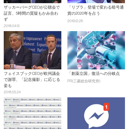
ザッカーバーグCEOが公聴会で
「リブラ」登場で変わる暗号通
証言、5時間の質疑もかみ合わ
貨の2020年を占う
ず
2019.12.26
2018.04.13
フェイスブックCEOが欧州議会
「創薬立国」復活への分岐点
で謝罪、「記念撮影」に応じる
PR(三菱総合研究所)
姿も
2018.05.24