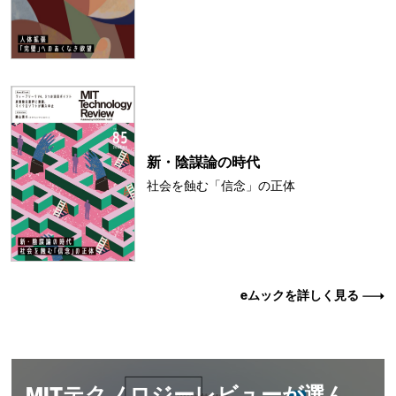
新・陰謀論の時代
社会を蝕む「信念」の正体
eムックを詳しく見る
MITテクノロジーレビューが選ん