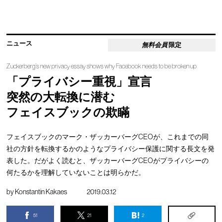
ニュース
無料会員
限定
Zuckerberg’s new privacy essay shows why Facebook needs to be broken up
「プライバシー重視」宣言
突然の大転換に潜む
フェイスブックの欺瞞
フェイスブックのマーク・ザッカーバーグCEOが、これまでの同
社の方針を転換するかのようなプライバシー保護に関する長文を発
表した。だがよく読むと、ザッカーバーグCEOがプライバシーの
何たるかを理解していないことは明らかだ。
by
Konstantin Kakaes
2019.03.12
51
21
2