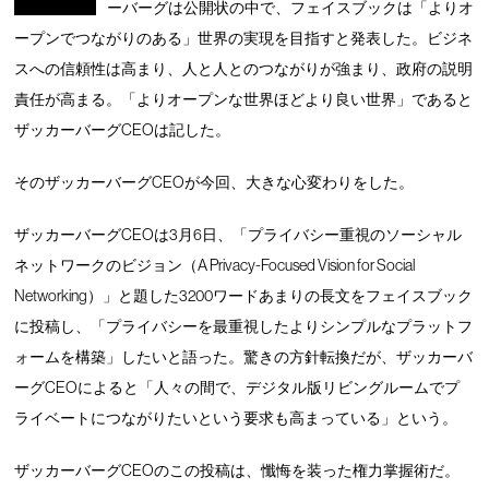
ーバーグは公開状の中で、フェイスブックは「よりオ
ープンでつながりのある」世界の実現を目指すと発表した。ビジネ
スへの信頼性は高まり、人と人とのつながりが強まり、政府の説明
責任が高まる。「よりオープンな世界ほどより良い世界」であると
ザッカーバーグCEOは記した。
そのザッカーバーグCEOが今回、大きな心変わりをした。
ザッカーバーグCEOは3月6日、「プライバシー重視のソーシャル
ネットワークのビジョン（A Privacy-Focused Vision for Social
Networking）」と題した3200ワードあまりの長文をフェイスブック
に投稿し、「プライバシーを最重視したよりシンプルなプラットフ
ォームを構築」したいと語った。驚きの方針転換だが、ザッカーバ
ーグCEOによると「人々の間で、デジタル版リビングルームでプ
ライベートにつながりたいという要求も高まっている」という。
ザッカーバーグCEOのこの投稿は、懺悔を装った権力掌握術だ。