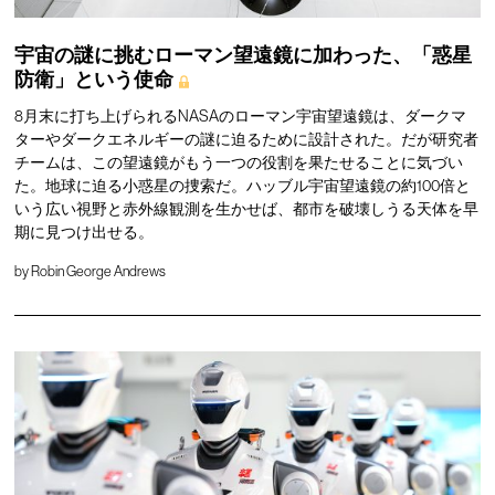
宇宙の謎に挑むローマン望遠鏡に加わった、「惑星
防衛」という使命
8月末に打ち上げられるNASAのローマン宇宙望遠鏡は、ダークマ
ターやダークエネルギーの謎に迫るために設計された。だが研究者
チームは、この望遠鏡がもう一つの役割を果たせることに気づい
た。地球に迫る小惑星の捜索だ。ハッブル宇宙望遠鏡の約100倍と
いう広い視野と赤外線観測を生かせば、都市を破壊しうる天体を早
期に見つけ出せる。
by
Robin George Andrews