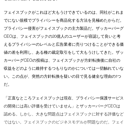
フェイスブックがこれほど大もうけできているのは、同社がこれま
でにない規模でプライバシーを商品化する方法を見極めたからだ。
プライバシー侵害がフェイスブックの主力製品だ。ザッカーバーグ
CEOは、フェイスブックの20億人のユーザーが容認して良いと考
えるプライバシーのレベルと広告業者に売りつけることができる価
値の差を利用し、ある種の裁定取引をして大もうけしてきた。ザッ
カーバーグCEOの投稿は、フェイスブックが方針転換後に自社の
収益をどのように維持するつもりなのかについては一切触れていな
い。この点が、突然の方針転換を疑いの目で見る健全な理由の1つ
だ。
「正直なところフェイスブックは現在、プライバシー保護サービス
の開発には高い評価を受けていません」とザッカーバーグCEOは
認める。しかし、大きな問題点はフェイスブックに対する評価など
ではない。フェイスブックのビジネスモデルが問題なのだ。フェイ