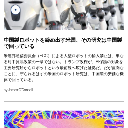
中国製ロボットを締め出す米国、その研究は中国製
で回っている
米連邦通信委員会（FCC）による人型ロボットの輸入禁止は、単な
る対中貿易政策の一章ではない。トランプ政権が、AI保護の対象を
主要研究所からロボットという最前線へ広げた証拠だ。だが皮肉な
ことに、守られるはずの米国のロボット研究は、中国製の安価な機
体で回っている。
by
James O'Donnell