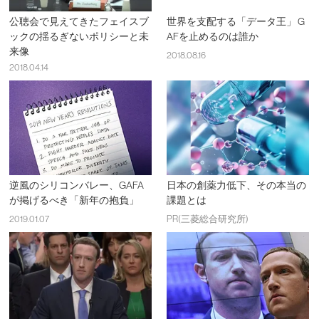
公聴会で見えてきたフェイスブ
世界を支配する「データ王」 G
ックの揺るぎないポリシーと未
AFを止めるのは誰か
来像
2018.08.16
2018.04.14
逆風のシリコンバレー、GAFA
日本の創薬力低下、その本当の
が掲げるべき「新年の抱負」
課題とは
2019.01.07
PR(三菱総合研究所)