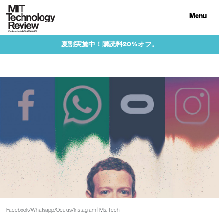
Menu
夏割実施中！購読料20％オフ。
Facebook/Whatsapp/Oculus/Instagram | Ms. Tech