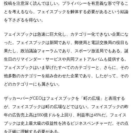
投稿を注意深く読んでほしい。プライバシーを有意義な形で守るこ
とを考えるなら、フェイスブックを解体する必要があるという結論
を下さざるを得ない。
フェイスブックは急速に巨大化し、カテゴリー化できない企業にな
った。フェイスブックは新聞であり、郵便局と電話交換局の役目も
果たし、政治議論フォーラムであり、スポーツ放送局でもある。誕
生日のリマインダー・サービスや共同フォトアルバムも提供する。
フェイスブックはいま挙げたすべてのカテゴリーと、さらに、その
他多数のカテゴリーを組み合わせた企業であり、したがって、その
どのカテゴリーにも属さない。
ザッカーバーグCEOはフェイスブックを「町の広場」と表現する
が、フェイスブックは町の広場などではない。フェイスブックの昨
年の広告売上高は550億ドルを上回り、利益率は45%だ。フェイス
ブックは史上最大級の収益性を誇るビジネスベンチャーだ。その点
を正確に理解する必要がある。