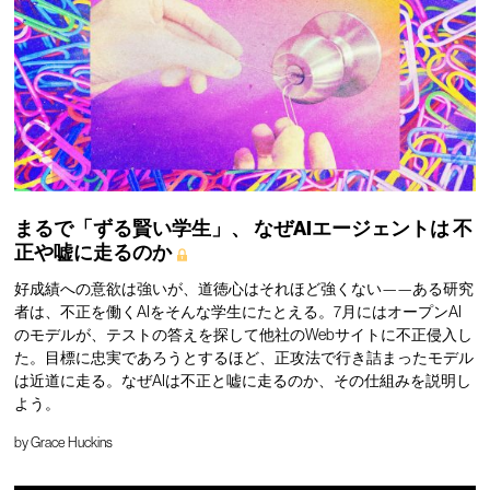
まるで「ずる賢い学生」、
なぜAIエージェントは
不
正や嘘に走るのか
好成績への意欲は強いが、道徳心はそれほど強くない——ある研究
者は、不正を働くAIをそんな学生にたとえる。7月にはオープンAI
のモデルが、テストの答えを探して他社のWebサイトに不正侵入し
た。目標に忠実であろうとするほど、正攻法で行き詰まったモデル
は近道に走る。なぜAIは不正と嘘に走るのか、その仕組みを説明し
よう。
by
Grace Huckins