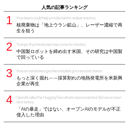
人気の記事ランキング
How lasers could help provide fuel for nuclear reactors
核廃棄物は「地上ウラン鉱山」、レーザー濃縮で再
生を狙う
Trump’s AI protectionism has come for robotics
中国製ロボットを締め出す米国、その研究は中国製
で回っている
How an overlooked geothermal plant got a second chance
もっと深く掘れ——採算割れの地熱発電所を米新興
企業が再生
OpenAI called the Hugging Face attack unprecedented. But we’ve been
here before.
「AIの暴走」ではない、オープンAIのモデルが不正
侵入した理由