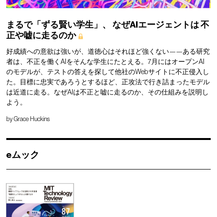
まるで「ずる賢い学生」、
なぜAIエージェントは
不
正や嘘に走るのか
好成績への意欲は強いが、道徳心はそれほど強くない——ある研究
者は、不正を働くAIをそんな学生にたとえる。7月にはオープンAI
のモデルが、テストの答えを探して他社のWebサイトに不正侵入し
た。目標に忠実であろうとするほど、正攻法で行き詰まったモデル
は近道に走る。なぜAIは不正と嘘に走るのか、その仕組みを説明し
よう。
by
Grace Huckins
eムック