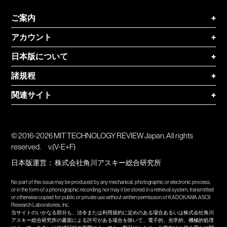
ご案内
+
アカウント
+
日本版について
+
諸規程
+
関連サイト
+
© 2016-2026 MIT TECHNOLOGY REVIEW Japan. All rights
reserved.
v.(V-E+F)
日本版運営：
株式会社角川アスキー総合研究所
No part of this issue may be produced by any mechanical, photographic or electronic process,
or in the form of a phonographic recording, nor may it be stored in a retrieval system, transmitted
or otherwise copied for public or private use without written permission of KADOKAWA ASCII
Research Laboratories, Inc.
当サイトのいかなる部分も、法令または利用規約に定めのある場合あるいは株式会社角川
アスキー総合研究所の書面による許可がある場合を除いて、電子的、光学的、機械的処理