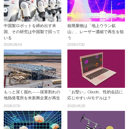
中国製ロボットを締め出す米
核廃棄物は「地上ウラン鉱
国、その研究は中国製で回って
山」、レーザー濃縮で再生を狙
いる
う
2026.08.04
2026.07.30
もっと深く掘れ——採算割れの
「お堅い」Claude、性的会話に
地熱発電所を米新興企業が再生
応じやすいAIモデルは？
2026.07.31
2025.06.25