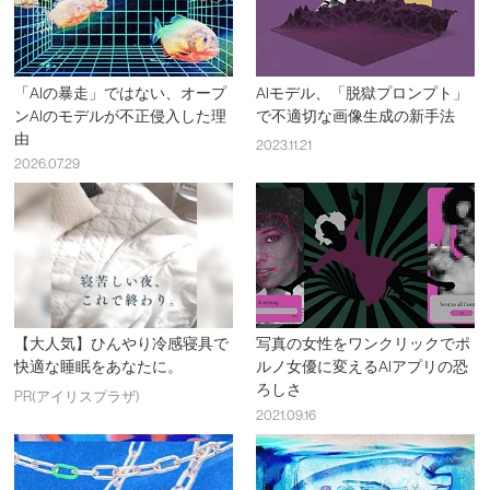
「AIの暴走」ではない、オープ
AIモデル、「脱獄プロンプト」
ンAIのモデルが不正侵入した理
で不適切な画像生成の新手法
由
2023.11.21
2026.07.29
【大人気】ひんやり冷感寝具で
写真の女性をワンクリックでポ
快適な睡眠をあなたに。
ルノ女優に変えるAIアプリの恐
ろしさ
PR(アイリスプラザ)
2021.09.16