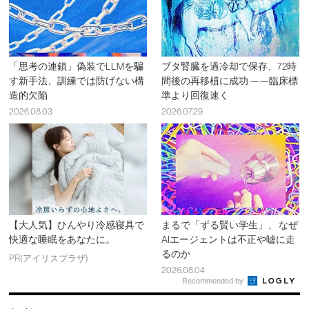
「思考の連鎖」偽装でLLMを騙
ブタ腎臓を過冷却で保存、72時
す新手法、訓練では防げない構
間後の再移植に成功 ——臨床標
造的欠陥
準より回復速く
2026.08.03
2026.07.29
【大人気】ひんやり冷感寝具で
まるで「ずる賢い学生」、 なぜ
快適な睡眠をあなたに。
AIエージェントは不正や嘘に走
るのか
PR(アイリスプラザ)
2026.08.04
Recommended by