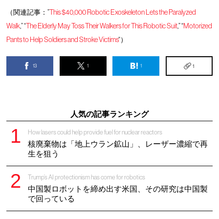
（関連記事：”
This $40,000 Robotic Exoskeleton Lets the Paralyzed
Walk
,” “
The Elderly May Toss Their Walkers for This Robotic Suit
,” “
Motorized
Pants to Help Soldiers and Stroke Victims
“）
13
1
1
1
人気の記事ランキング
How lasers could help provide fuel for nuclear reactors
核廃棄物は「地上ウラン鉱山」、レーザー濃縮で再
生を狙う
Trump’s AI protectionism has come for robotics
中国製ロボットを締め出す米国、その研究は中国製
で回っている