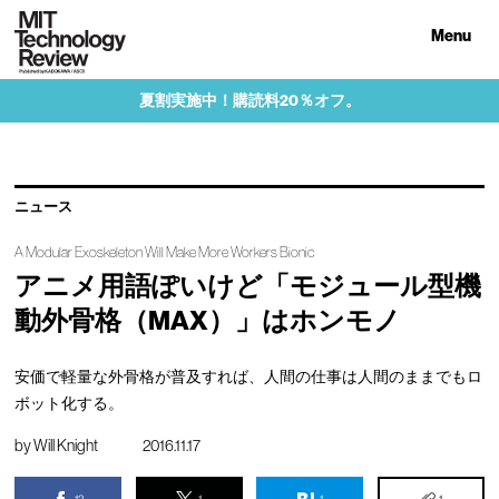
Menu
夏割実施中！購読料20％オフ。
ニュース
A Modular Exoskeleton Will Make More Workers Bionic
アニメ用語ぽいけど「モジュール型機
動外骨格（MAX）」はホンモノ
安価で軽量な外骨格が普及すれば、人間の仕事は人間のままでもロ
ボット化する。
by
Will Knight
2016.11.17
13
1
1
1