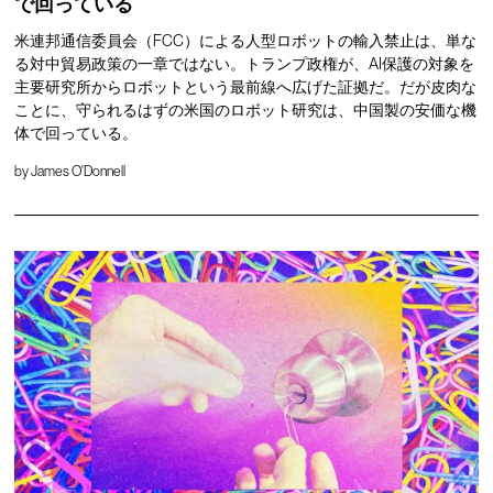
で回っている
米連邦通信委員会（FCC）による人型ロボットの輸入禁止は、単な
る対中貿易政策の一章ではない。トランプ政権が、AI保護の対象を
主要研究所からロボットという最前線へ広げた証拠だ。だが皮肉な
ことに、守られるはずの米国のロボット研究は、中国製の安価な機
体で回っている。
by
James O'Donnell