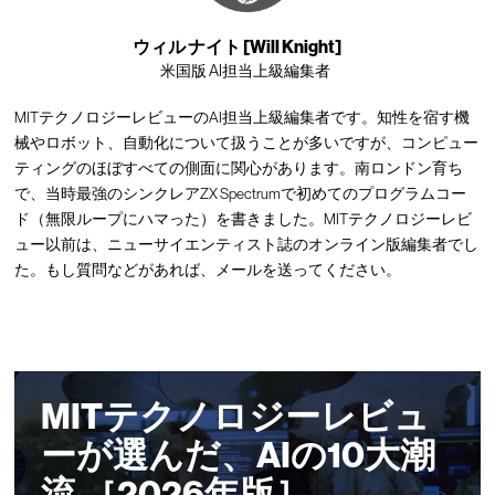
ウィル ナイト [Will Knight]
米国版 AI担当上級編集者
MITテクノロジーレビューのAI担当上級編集者です。知性を宿す機
械やロボット、自動化について扱うことが多いですが、コンピュー
ティングのほぼすべての側面に関心があります。南ロンドン育ち
で、当時最強のシンクレアZX Spectrumで初めてのプログラムコー
ド（無限ループにハマった）を書きました。MITテクノロジーレビ
ュー以前は、ニューサイエンティスト誌のオンライン版編集者でし
た。もし質問などがあれば、
メール
を送ってください。
MITテクノロジーレビュ
ーが選んだ、AIの10大潮
流 ［2026年版］