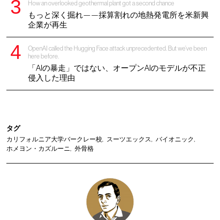
How an overlooked geothermal plant got a second chance
もっと深く掘れ——採算割れの地熱発電所を米新興
企業が再生
OpenAI called the Hugging Face attack unprecedented. But we’ve been
here before.
「AIの暴走」ではない、オープンAIのモデルが不正
侵入した理由
タグ
カリフォルニア大学バークレー校
スーツエックス
バイオニック
ホメヨン・カズルーニ
外骨格