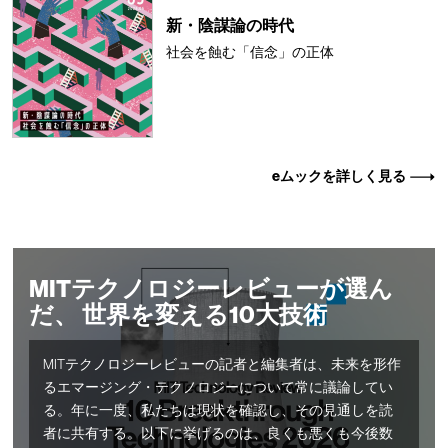
新・陰謀論の時代
社会を蝕む「信念」の正体
eムックを詳しく見る
MITテクノロジーレビューが選ん
だ、 世界を変える10大技術
MITテクノロジーレビューの記者と編集者は、未来を形作
るエマージング・テクノロジーについて常に議論してい
る。年に一度、私たちは現状を確認し、その見通しを読
者に共有する。以下に挙げるのは、良くも悪くも今後数