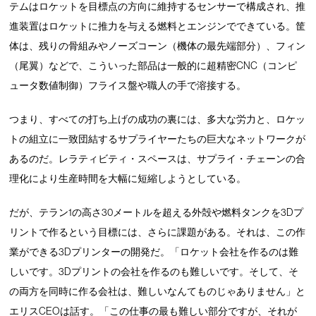
テムはロケットを目標点の方向に維持するセンサーで構成され、推
進装置はロケットに推力を与える燃料とエンジンでできている。筐
体は、残りの骨組みやノーズコーン（機体の最先端部分）、フィン
（尾翼）などで、こういった部品は一般的に超精密CNC（コンピ
ュータ数値制御）フライス盤や職人の手で溶接する。
つまり、すべての打ち上げの成功の裏には、多大な労力と、ロケッ
トの組立に一致団結するサプライヤーたちの巨大なネットワークが
あるのだ。レラティビティ・スペースは、サプライ・チェーンの合
理化により生産時間を大幅に短縮しようとしている。
だが、テラン1の高さ30メートルを超える外殻や燃料タンクを3Dプ
リントで作るという目標には、さらに課題がある。それは、この作
業ができる3Dプリンターの開発だ。「ロケット会社を作るのは難
しいです。3Dプリントの会社を作るのも難しいです。そして、そ
の両方を同時に作る会社は、難しいなんてものじゃありません」と
エリスCEOは話す。「この仕事の最も難しい部分ですが、それが