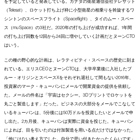
を予定していると発表している。カナダの衛星通信会社テレサット
（Telesat）、ロケット打ち上げ枠に小型衛星の相乗りを斡旋するワ
シントンのスペースフライト（Spaceflight）、タイのムー・スペー
ス（mu Space）の3社だ。2020年の打ち上げが成功すれば、1年間
の打ち上げ回数を12回から24回に増やしていく計画だとヌーンCTO
はいう。
この種の野心的な計画は、レラティビティ・スペースの歴史に刻ま
れている。エリスCEOとヌーンCTOは、大学卒業後に入社したブ
ルー・オリジンとスペースXをそれぞれ退社して間もない2016年、
投資家のマーク・キューバンにメールで開業資金の提供を依頼し
た。メールの件名は「宇宙はセクシー。3Dプリントでロケットを
丸ごと製造します」だった。ビジネスの大部分をメールでこなして
いるキューバンは、5分後には50万ドルを投資したいとメールで申
し出た。2カ月後、キューバンは実際に資金を投じた。キューバン
によれば、目を引いたのは付加製造を用いる点だけではなかった。
「他にはない考え方でした。自分で思い付きたかったくらいです」