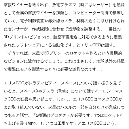
溶接ワイヤーを送り出す。放電プラズマ（時にはレーザー）を熱源
として金属の溶接ワイヤーを加熱し、コンピューター制御で積層し
ていく。電子制御装置や赤外線カメラ、材料の近くに取り付けられ
たセンサーが、作成段階に合わせて造形物を調整する。「当社の
3Dプリントのビジョンは、航空宇宙用途に対応できるように定義
されたソフトウェアによる自動化です」とエリスCEOは話す。
「そうすれば、火星で3Dプリントのロケットを作るという長期的
なビジョンに近付けるでしょう。これはまさしく、地球以外の惑星
で実際にモノを製造するときに必要な道具なのです」。
エリスCEOがレラティビティ・スペースについて話す様子を見て
いると、スペースXやテスラ（Tesla）について話すイーロン・マス
クCEOの狂喜を思い起こす。しかし、エリスCEOはマスクCEOが
まだ取り組んでいない、火星のパズルの一部を自分だけが完成しつ
つあると話す。「2種類のプロダクトが必要です。1つはロケット打
ち上げる乗り物で、もう1つは工場です」とエリスCEOはいう。