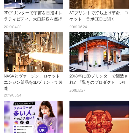
3Dプリンターで宇宙を目指すレ
3Dプリントで打ち上げ革命、ロ
ラティビティ、大口顧客を獲得
ケット・ラボCEOに聞く
2019.04.22
2019.06.24
NASAとヴァージン、ロケット
2018年に3Dプリンターで製造さ
エンジン部品を3Dプリントで製
れた「驚きのプロダクト」5+1
造
2018.12.27
2019.05.24