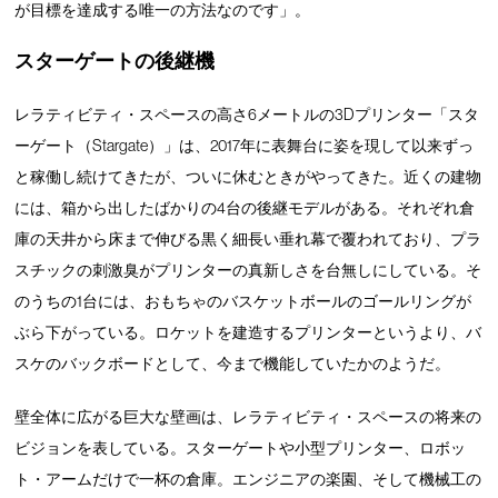
が目標を達成する唯一の方法なのです」。
スターゲートの後継機
レラティビティ・スペースの高さ6メートルの3Dプリンター「スタ
ーゲート（Stargate）」は、2017年に表舞台に姿を現して以来ずっ
と稼働し続けてきたが、ついに休むときがやってきた。近くの建物
には、箱から出したばかりの4台の後継モデルがある。それぞれ倉
庫の天井から床まで伸びる黒く細長い垂れ幕で覆われており、プラ
スチックの刺激臭がプリンターの真新しさを台無しにしている。そ
のうちの1台には、おもちゃのバスケットボールのゴールリングが
ぶら下がっている。ロケットを建造するプリンターというより、バ
スケのバックボードとして、今まで機能していたかのようだ。
壁全体に広がる巨大な壁画は、レラティビティ・スペースの将来の
ビジョンを表している。スターゲートや小型プリンター、ロボッ
ト・アームだけで一杯の倉庫。エンジニアの楽園、そして機械工の