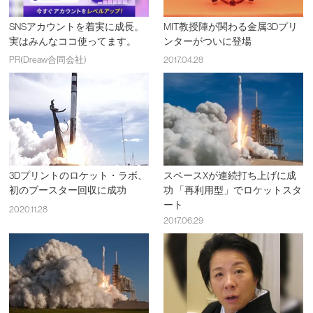
SNSアカウントを着実に成長。
MIT教授陣が関わる金属3Dプリ
実はみんなココ使ってます。
ンターがついに登場
PR(Dreaw合同会社)
2017.04.28
3Dプリントのロケット・ラボ、
スペースXが連続打ち上げに成
初のブースター回収に成功
功 「再利用型」でロケットスタ
ート
2020.11.28
2017.06.29