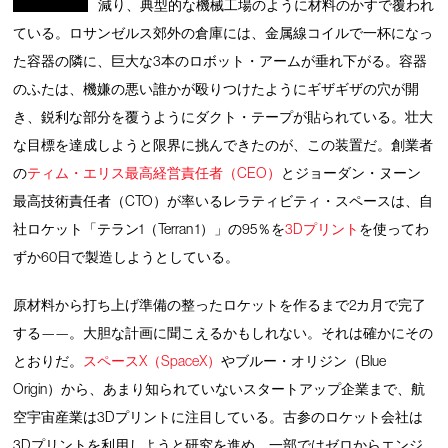
減り、典型的な機械工場のように材料のかすで覆われ
ている。ロサンゼルス郊外の倉庫には、金属線コイルで一杯になっ
た容器の隣に、巨大な3本のロボット・アームが垂れ下がる。容器
のふたは、機嫌の悪い誰かが殴りつけたようにギザギザの穴が開
き、鋭利な部分を覆うようにダクト・テープが貼られている。壮大
な目標を達成しようと限界に挑んできたのが、この装置だ。創業者
の
ティム・エリス最高経営責任者（CEO）
とジョーダン・ヌーン
最高技術責任者（CTO）が率いるレラティビティ・スペースは、自
社ロケット「テラン1（Terran 1）」の95％を
3Dプリント
を使ってわ
ずか60日で製造しようとしている。
原材料から打ち上げ準備の整ったロケットを作るまで2カ月で完了
する——。大胆な計画に聞こえるかもしれない。それは確かにその
とおりだ。
スペースX（SpaceX）
やブルー・オリジン（Blue
Origin）から、あまり知られていないスタートアップ企業まで、航
空宇宙産業は3Dプリントに注目している。古参のロケット会社は
3Dプリントを利用しようと研究を進め、一部ではゼロからエンジ