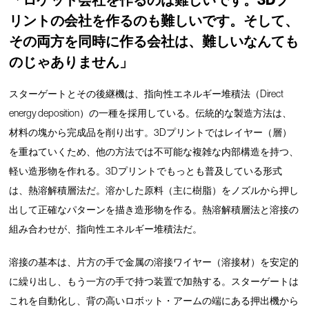
「ロケット会社を作るのは難しいです。3Dプ
リントの会社を作るのも難しいです。そして、
その両方を同時に作る会社は、難しいなんても
のじゃありません」
スターゲートとその後継機は、指向性エネルギー堆積法（Direct
energy deposition）の一種を採用している。伝統的な製造方法は、
材料の塊から完成品を削り出す。3Dプリントではレイヤー（層）
を重ねていくため、他の方法では不可能な複雑な内部構造を持つ、
軽い造形物を作れる。3Dプリントでもっとも普及している形式
は、熱溶解積層法だ。溶かした原料（主に樹脂）をノズルから押し
出して正確なパターンを描き造形物を作る。熱溶解積層法と溶接の
組み合わせが、指向性エネルギー堆積法だ。
溶接の基本は、片方の手で金属の溶接ワイヤー（溶接材）を安定的
に繰り出し、もう一方の手で持つ装置で加熱する。スターゲートは
これを自動化し、背の高いロボット・アームの端にある押出機から