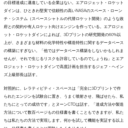
の目標達成に邁進している企業はない。エアロジェット・ロケット
ダインは、ひときわ堅実で信頼性の高いNASAのスペース・ローン
チ・システム（スペースシャトルの代替ロケット開発）のような政
府との契約や有人ロケット向けエンジンを作っている。エアロジェ
ット・ロケットダインによれば、3Dプリントの研究開発の60%以
上が、さまざまな材料の化学特性や構造特性に関するデータベース
の構築にすぎない。「他ではデータベース構築をしないかもしれま
せんが、それで生じるリスクを許容しているのでしょうね」とエア
ロジェット・ロケットダインで高度計画を担当するジェフ・ヘイン
ズ上級部長は話す。
対照的に、レラティビティ・スペースは「完全に3Dプリントで作
られたエンジンを試験台に置き、うまく噴射させ、飛ばせたら、私
たちにとっての成功です」とヌーンCTOは話す。「達成方法や製造
方法について数百ページもの仕様書を書くこともできますが、私た
ちは私たちの方法で実現します。何かを試して機能を実証する以上