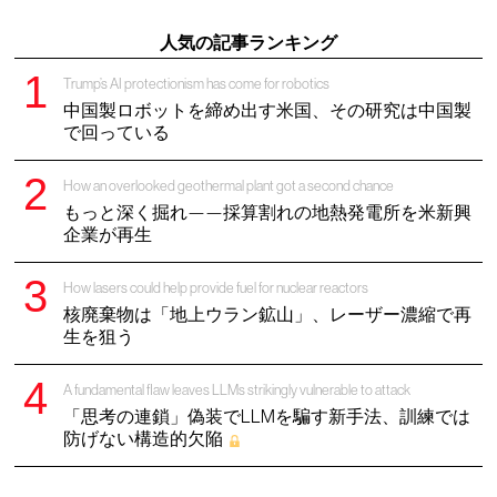
人気の記事ランキング
Trump’s AI protectionism has come for robotics
中国製ロボットを締め出す米国、その研究は中国製
で回っている
How an overlooked geothermal plant got a second chance
もっと深く掘れ——採算割れの地熱発電所を米新興
企業が再生
How lasers could help provide fuel for nuclear reactors
核廃棄物は「地上ウラン鉱山」、レーザー濃縮で再
生を狙う
A fundamental flaw leaves LLMs strikingly vulnerable to attack
「思考の連鎖」偽装でLLMを騙す新手法、訓練では
防げない構造的欠陥