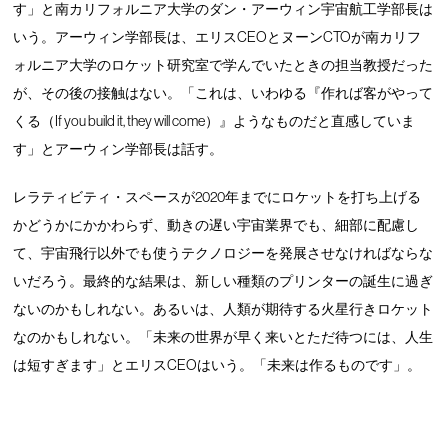
す」と南カリフォルニア大学のダン・アーウィン宇宙航工学部長は
いう。アーウィン学部長は、エリスCEOとヌーンCTOが南カリフ
ォルニア大学のロケット研究室で学んでいたときの担当教授だった
が、その後の接触はない。「これは、いわゆる『作れば客がやって
くる（If you build it, they will come）』ようなものだと直感していま
す」とアーウィン学部長は話す。
レラティビティ・スペースが2020年までにロケットを打ち上げる
かどうかにかかわらず、動きの遅い宇宙業界でも、細部に配慮し
て、宇宙飛行以外でも使うテクノロジーを発展させなければならな
いだろう。最終的な結果は、新しい種類のプリンターの誕生に過ぎ
ないのかもしれない。あるいは、人類が期待する火星行きロケット
なのかもしれない。「未来の世界が早く来いとただ待つには、人生
は短すぎます」とエリスCEOはいう。「未来は作るものです」。