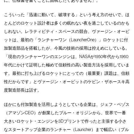
に、仕様書を書くことに固執したくありません」。
こういった「迅速に動いて、破壊する」という考え方のせいで、ほ
とんどのロケット設計者は多くの眠れない夜を過ごしているのかも
しれない。レラティビティ・スペースの競合、ヴァージン・オービ
ットは、最初の「ランチャーワン（LauncherOne）」ロケットに付
加製造部品を搭載したが、今風の技術の採用は控えめにしている。
「現在のランチャーワンのエンジンは、NASAが1950年代から1960
年代にかけて証明した極めて信頼性の高い製造方法を採用していま
す。最初に打ち上げるロケットにとっての（最重要）課題は、信頼
性だからです」とヴァージン・オービットのケビン・ザホースキ高
度製造部長は話す。
ほかにも付加製造を活用しようとしている企業は、ジェフ・ベゾス
（アマゾンCEO）が創業したブルー・オリジン
から、世界で一番
大きいロケット・エンジンを3Dプリントで作ったと主張する小さ
なスタートアップ企業のランチャー（Launcher）まで幅広い（ブル