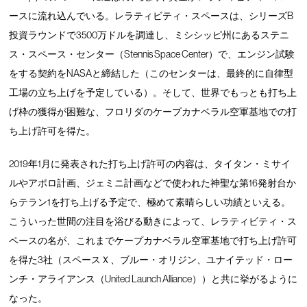
ースに流れ込んでいる。レラティビティ・スペースは、シリーズB
投資ラウンドで3500万ドルを調達し、ミシシッピ州にあるステニ
ス・スペース・センター（Stennis Space Center）で、エンジン試験
をする契約をNASAと締結した（このセンターは、最終的に自律型
工場の立ち上げを予定している）。そして、世界でもっとも打ち上
げ枠の獲得が困難な、フロリダのケープカナベラル空軍基地での打
ち上げ許可を得た。
2019年1月に発表された打ち上げ許可の内容は、タイタン・ミサイ
ルやアポロ計画、ジェミニ計画などで使われた神聖な第16発射台か
らテラン1を打ち上げる予定で、極めて素晴らしい功績といえる。
こういった世間の注目を浴びる動きによって、レラティビティ・ス
ペースの名が、これまでケープカナベラル空軍基地で打ち上げ許可
を得た3社（スペースＸ、ブルー・オリジン、ユナイテッド・ロー
ンチ・アライアンス（United Launch Alliance））と共に挙がるように
なった。