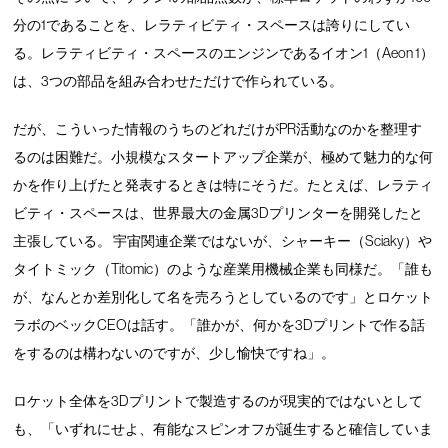
分の1であることを、レラティビティ・スペースは誇りにしてい
る。レラティビティ・スペースのエンジンであるイオン1（Aeon 1）
は、3つの部品を組み合わせただけで作られている。
だが、こういった情報のうちのどれだけがPR活動なのかを整理す
るのは困難だ。小規模なスタートアップ企業が、極めて魅力的な何
かを作り上げたと発表するときは特にそうだ。たとえば、レラティ
ビティ・スペースは、世界最大の金属3Dプリンターを開発したと
主張している。 宇宙関連企業ではないが、シャーキー（Sciaky）や
タイトミック（Titomic）のような産業用機械企業も同様だ。「誰も
が、なんとか差別化して名を売ろうとしているのです」とロケット
ラボのベックCEOは話す。「誰かが、何かを3Dプリントで作る話
をするのは構わないのですが、少し愉快ですね」。
ロケット全体を3Dプリントで製造するのが現実的ではないとして
も、「いずれにせよ、有能なスピンオフが誕生すると確信していま