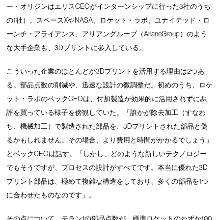
ー・オリジンはエリスCEOがインターンシップに行った3社のうち
の1社）。スペースXやNASA、ロケット・ラボ、ユナイテッド・ロ
ーンチ・アライアンス、アリアングループ（ArianeGroup）のよう
な大手企業も、3Dプリントに参入している。
こういった企業のほとんどが3Dプリントを活用する理由は2つあ
る。部品点数の削減や、迅速な設計の微調整だ。初めのうち、ロケ
ット・ラボのベックCEOは、付加製造が効果的に活用されずに悪
評を買っている様子を傍観していた。「誰かが除去加工（すなわ
ち、機械加工）で製造された部品を、3Dプリントされた部品と偽
るかもしれません。その場合、より費用と時間がかかるでしょう」
とベックCEOは話す。「しかし、どのような新しいテクノロジー
でもそうですが、プロセスの設計がすべてです。本当に優れた3D
プリント部品は、極めて複雑な構造をしており、多くの部品を1つ
に合わせたものなのです」。
その点について、テラン1の部品点数が、標準ロケットのわずか100