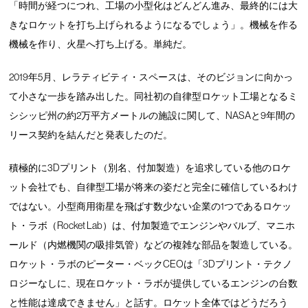
「時間が経つにつれ、工場の小型化はどんどん進み、最終的には大
きなロケットを打ち上げられるようになるでしょう」。機械を作る
機械を作り、火星へ打ち上げる。単純だ。
2019年5月、レラティビティ・スペースは、そのビジョンに向かっ
て小さな一歩を踏み出した。同社初の自律型ロケット工場となるミ
シシッピ州の約2万平方メートルの施設に関して、NASAと9年間の
リース契約を結んだと発表したのだ。
積極的に3Dプリント（別名、付加製造）を追求している他のロケ
ット会社でも、自律型工場が将来の姿だと完全に確信しているわけ
ではない。小型商用衛星を飛ばす数少ない企業の1つであるロケッ
ト・ラボ（Rocket Lab）は、付加製造でエンジンやバルブ、マニホ
ールド（内燃機関の吸排気管）などの複雑な部品を製造している。
ロケット・ラボのピーター・ベックCEOは「3Dプリント・テクノ
ロジーなしに、現在ロケット・ラボが提供しているエンジンの台数
と性能は達成できません」と話す。ロケット全体ではどうだろう