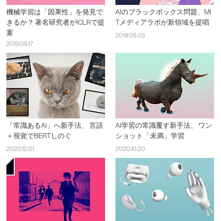
機械学習は「因果性」を発見で
AIのブラックボックス問題、MI
きるか？ 著名研究者がICLRで提
Tメディアラボが新領域を提唱
案
2019.05.03
2019.05.17
「常識あるAI」へ新手法、 言語
AI学習の常識覆す新手法、 ワン
＋視覚でBERTしのぐ
ショット「未満」学習
2020.12.01
2020.10.20