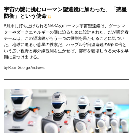
宇宙の謎に挑むローマン望遠鏡に加わった、「惑星
防衛」という使命
8月末に打ち上げられるNASAのローマン宇宙望遠鏡は、ダークマ
ターやダークエネルギーの謎に迫るために設計された。だが研究者
チームは、この望遠鏡がもう一つの役割を果たせることに気づい
た。地球に迫る小惑星の捜索だ。ハッブル宇宙望遠鏡の約100倍と
いう広い視野と赤外線観測を生かせば、都市を破壊しうる天体を早
期に見つけ出せる。
by
Robin George Andrews