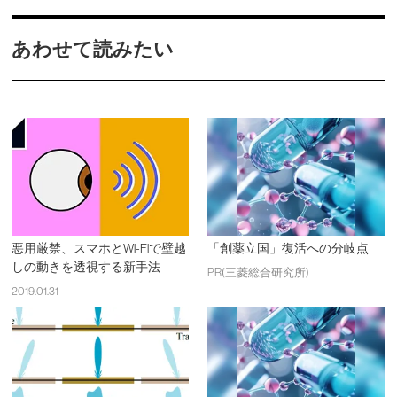
あわせて読みたい
悪用厳禁、スマホとWi-Fiで壁越
「創薬立国」復活への分岐点
しの動きを透視する新手法
PR(三菱総合研究所)
2019.01.31