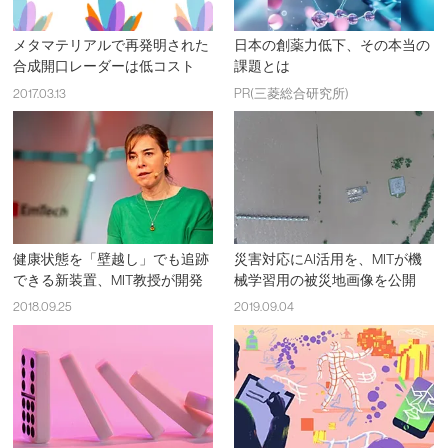
メタマテリアルで再発明された
日本の創薬力低下、その本当の
合成開口レーダーは低コスト
課題とは
2017.03.13
PR(三菱総合研究所)
健康状態を「壁越し」でも追跡
災害対応にAI活用を、MITが機
できる新装置、MIT教授が開発
械学習用の被災地画像を公開
2018.09.25
2019.09.04