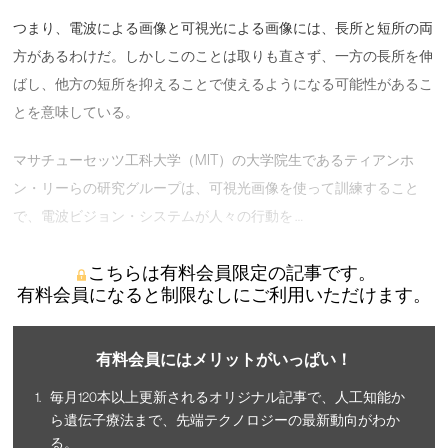
つまり、電波による画像と可視光による画像には、長所と短所の両
方があるわけだ。しかしこのことは取りも直さず、一方の長所を伸
ばし、他方の短所を抑えることで使えるようになる可能性があるこ
とを意味している。
マサチューセッツ工科大学（MIT）の大学院生であるティアンホ
ン・リーらの研究グループは、可視光画像を使って訓練すること
で、電波ビジョン・システムが人々の行動を …
こちらは有料会員限定の記事です。
有料会員になると制限なしにご利用いただけます。
有料会員にはメリットがいっぱい！
毎月120本以上更新されるオリジナル記事で、人工知能か
ら遺伝子療法まで、先端テクノロジーの最新動向がわか
る。