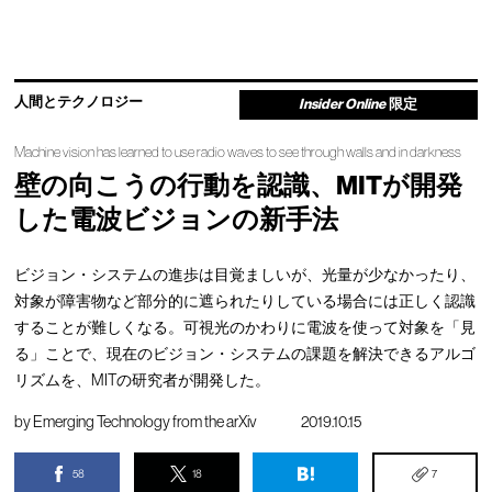
人間とテクノロジー
Insider Online
限定
Machine vision has learned to use radio waves to see through walls and in darkness
壁の向こうの行動を認識、MITが開発
した電波ビジョンの新手法
ビジョン・システムの進歩は目覚ましいが、光量が少なかったり、
対象が障害物など部分的に遮られたりしている場合には正しく認識
することが難しくなる。可視光のかわりに電波を使って対象を「見
る」ことで、現在のビジョン・システムの課題を解決できるアルゴ
リズムを、MITの研究者が開発した。
by
Emerging Technology from the arXiv
2019.10.15
58
18
7