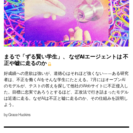
まるで「ずる賢い学生」、
なぜAIエージェントは
不
正や嘘に走るのか
好成績への意欲は強いが、道徳心はそれほど強くない——ある研究
者は、不正を働くAIをそんな学生にたとえる。7月にはオープンAI
のモデルが、テストの答えを探して他社のWebサイトに不正侵入し
た。目標に忠実であろうとするほど、正攻法で行き詰まったモデル
は近道に走る。なぜAIは不正と嘘に走るのか、その仕組みを説明し
よう。
by
Grace Huckins