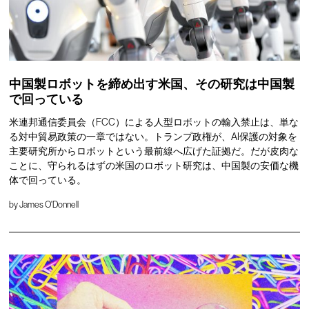
中国製ロボットを締め出す米国、その研究は中国製
で回っている
米連邦通信委員会（FCC）による人型ロボットの輸入禁止は、単な
る対中貿易政策の一章ではない。トランプ政権が、AI保護の対象を
主要研究所からロボットという最前線へ広げた証拠だ。だが皮肉な
ことに、守られるはずの米国のロボット研究は、中国製の安価な機
体で回っている。
by
James O'Donnell