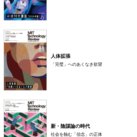
人体拡張
「完璧」へのあくなき欲望
新・陰謀論の時代
社会を蝕む「信念」の正体