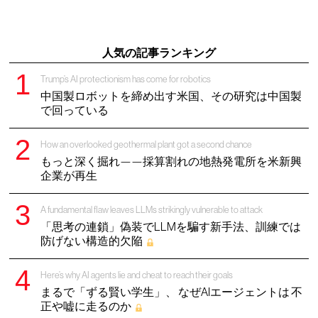
人気の記事ランキング
Trump’s AI protectionism has come for robotics
中国製ロボットを締め出す米国、その研究は中国製
で回っている
How an overlooked geothermal plant got a second chance
もっと深く掘れ——採算割れの地熱発電所を米新興
企業が再生
A fundamental flaw leaves LLMs strikingly vulnerable to attack
「思考の連鎖」偽装でLLMを騙す新手法、訓練では
防げない構造的欠陥
Here’s why AI agents lie and cheat to reach their goals
まるで「ずる賢い学生」、 なぜAIエージェントは 不
正や嘘に走るのか