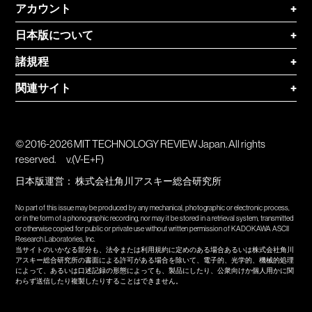
アカウント
+
日本版について
+
諸規程
+
関連サイト
+
© 2016-2026 MIT TECHNOLOGY REVIEW Japan. All rights
reserved.
v.(V-E+F)
日本版運営：
株式会社角川アスキー総合研究所
No part of this issue may be produced by any mechanical, photographic or electronic process,
or in the form of a phonographic recording, nor may it be stored in a retrieval system, transmitted
or otherwise copied for public or private use without written permission of KADOKAWA ASCII
Research Laboratories, Inc.
当サイトのいかなる部分も、法令または利用規約に定めのある場合あるいは株式会社角川
アスキー総合研究所の書面による許可がある場合を除いて、電子的、光学的、機械的処理
によって、あるいは口述記録の形態によっても、製品にしたり、公衆向けか個人用かに関
わらず送信したり複製したりすることはできません。