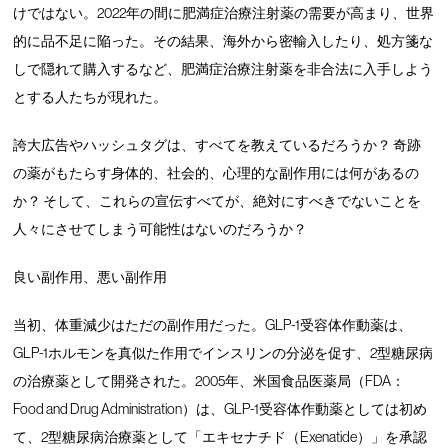
けではない。2022年の間に肥満症治療注射薬の需要が高まり、世界
的に品不足に陥った。その結果、海外から密輸入したり、処方箋な
しで隠れて購入するなど、肥満症治療注射薬を非合法に入手しよう
とする人たちが現れた。
誇大広告やハッシュタグは、すべてを教えているだろうか？ 奇跡
の薬がもたらす身体的、社会的、心理的な副作用には何があるの
か？ そして、これらの宣伝すべてが、絶対にすべきでないことを
人々にさせてしまう可能性はないのだろうか？
良い副作用、悪い副作用
当初、体重減少はただの副作用だった。GLP-1受容体作動薬は、
GLP-1ホルモンを真似た作用でインスリンの分泌を促す、2型糖尿病
の治療薬として開発された。2005年、米国食品医薬局（FDA：
Food and Drug Administration）は、GLP-1受容体作動薬としては初め
て、2型糖尿病治療薬として「エキセナチド（Exenatide）」を承認