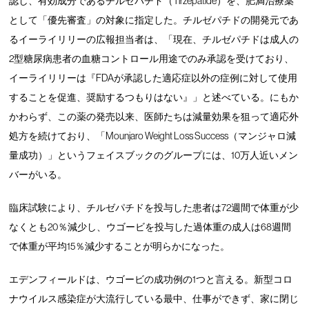
認し、有効成分であるチルゼパチド（Tirzepatide）を、肥満治療薬
として「優先審査」の対象に指定した。チルゼパチドの開発元であ
るイーライリリーの広報担当者は、「現在、チルゼパチドは成人の
2型糖尿病患者の血糖コントロール用途でのみ承認を受けており、
イーライリリーは『FDAが承認した適応症以外の症例に対して使用
することを促進、奨励するつもりはない』」と述べている。にもか
かわらず、この薬の発売以来、医師たちは減量効果を狙って適応外
処方を続けており、「Mounjaro Weight Loss Success（マンジャロ減
量成功）」というフェイスブックのグループには、10万人近いメン
バーがいる。
臨床試験により、チルゼパチドを投与した患者は72週間で体重が少
なくとも20％減少し、ウゴービを投与した過体重の成人は68週間
で体重が平均15％減少することが明らかになった。
エデンフィールドは、ウゴービの成功例の1つと言える。新型コロ
ナウイルス感染症が大流行している最中、仕事ができず、家に閉じ