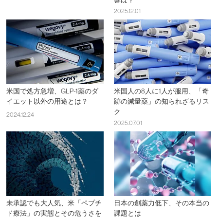
2025.12.01
米国で処方急増、GLP-1薬のダ
米国人の8人に1人が服用、「奇
イエット以外の用途とは？
跡の減量薬」の知られざるリス
ク
2024.12.24
2025.07.01
未承認でも大人気、米「ペプチ
日本の創薬力低下、その本当の
ド療法」の実態とその危うさを
課題とは