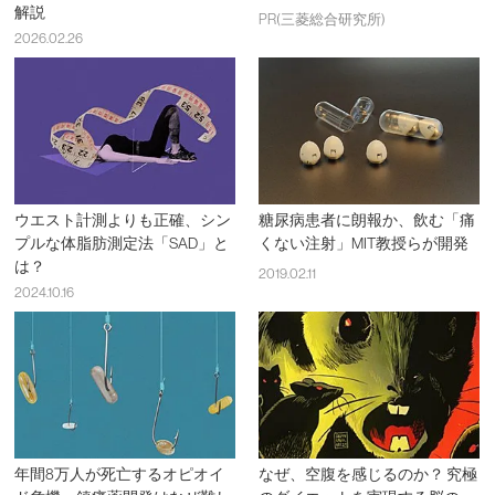
解説
PR(三菱総合研究所)
2026.02.26
ウエスト計測よりも正確、シン
糖尿病患者に朗報か、飲む「痛
プルな体脂肪測定法「SAD」と
くない注射」MIT教授らが開発
は？
2019.02.11
2024.10.16
年間8万人が死亡するオピオイ
なぜ、空腹を感じるのか？ 究極