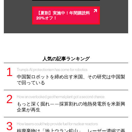
【夏割】実施中！年間購読料
20%オフ！
人気の記事ランキング
Trump’s AI protectionism has come for robotics
中国製ロボットを締め出す米国、その研究は中国製
で回っている
How an overlooked geothermal plant got a second chance
もっと深く掘れ——採算割れの地熱発電所を米新興
企業が再生
How lasers could help provide fuel for nuclear reactors
核廃棄物は「地上ウラン鉱山」、レーザー濃縮で再