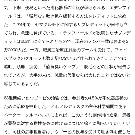
気、下痢、便秘といった消化器系の症状が挙げられる。エデンフィ
ールドは、「猛烈な」吐き気を緩和する方法をレディットに求め
た。この1年で、セマグルチドに関するサブレディットが何件も立
てられ、急速に伸びている。エデンフィールドが投稿したサブレデ
ィットは2021年に立てられたもので、現在のメンバー数はおよそ2
万2000人だ。一方、肥満症治療注射薬のブームを受けて、フェイ
スブックのグループも数え切れないほど作られてきた。ここでは、
嘔吐、頭痛、疲労、「硫黄臭いゲップ」、脱毛などの症状が報告さ
れているが、大半の人は、減量の代償ならば大したことではないと
感じているようだ。
68週間続いたウゴービの治験では、参加者の4.5％が消化器症状の
ために治療を中止した。ノボ ノルディスクの主任科学顧問である
ペーター・クルツハルスによれば、このような副作用は通常、患者
が薬剤に対する耐性を身に付けるにつれて徐々に和らいでいくとい
う。同社の広報担当者は、ウゴービの投与を受けて吐き気を催した