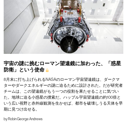
宇宙の謎に挑むローマン望遠鏡に加わった、「惑星
防衛」という使命
8月末に打ち上げられるNASAのローマン宇宙望遠鏡は、ダークマ
ターやダークエネルギーの謎に迫るために設計された。だが研究者
チームは、この望遠鏡がもう一つの役割を果たせることに気づい
た。地球に迫る小惑星の捜索だ。ハッブル宇宙望遠鏡の約100倍と
いう広い視野と赤外線観測を生かせば、都市を破壊しうる天体を早
期に見つけ出せる。
by
Robin George Andrews