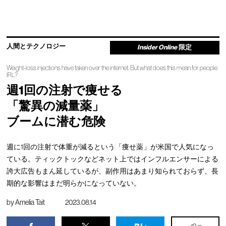
人間とテクノロジー
Insider Online
限定
Weight-loss injections have taken over the internet. But what does this mean for people
IRL?
週1回の注射で痩せる
「驚異の減量薬」
ブームに潜む危険
週に1回の注射で体重が減るという「痩せ薬」が米国で人気になっ
ている。ティックトックなどネット上ではインフルエンサーによる
誇大広告もまん延しているが、副作用はあまり知られておらず、長
期的な影響はまだ明らかになっていない。
by
Amelia Tait
2023.08.14