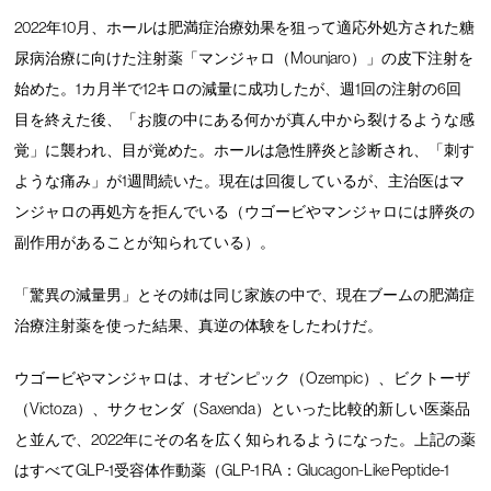
2022年10月、ホールは肥満症治療効果を狙って適応外処方された糖
尿病治療に向けた注射薬「マンジャロ（Mounjaro）」の皮下注射を
始めた。1カ月半で12キロの減量に成功したが、週1回の注射の6回
目を終えた後、「お腹の中にある何かが真ん中から裂けるような感
覚」に襲われ、目が覚めた。ホールは急性膵炎と診断され、「刺す
ような痛み」が1週間続いた。現在は回復しているが、主治医はマ
ンジャロの再処方を拒んでいる（ウゴービやマンジャロには膵炎の
副作用があることが知られている）。
「驚異の減量男」とその姉は同じ家族の中で、現在ブームの肥満症
治療注射薬を使った結果、真逆の体験をしたわけだ。
ウゴービやマンジャロは、オゼンピック（Ozempic）、ビクトーザ
（Victoza）、サクセンダ（Saxenda）といった比較的新しい医薬品
と並んで、2022年にその名を広く知られるようになった。上記の薬
はすべてGLP-1受容体作動薬（GLP-1 RA：Glucagon-Like Peptide-1