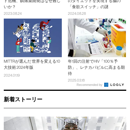
ド危機、鎮痛薬開発はなぜ難し
のダイエットを実現する脳の
いか？
「食欲スイッチ」の謎
2023.08.24
2024.08.28
MITTRが選んだ 世界を変える10
年1回の注射でHIV「100％予
大技術 2024年版
防」、レナカパビルに高まる期
待
2024.01.19
2025.03.18
Recommended by
新着ストーリー