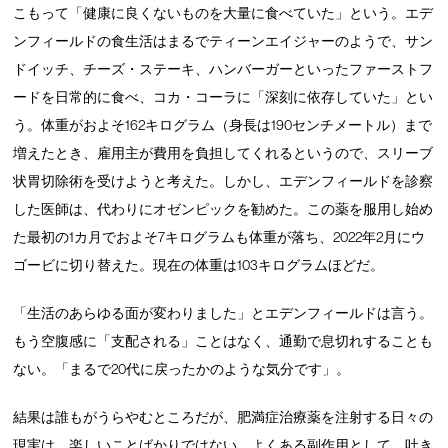
こもって「健康に良くないものを大量に食べていた」という。エデ
ンフィールドの食生活はまるでティーンエイジャーのようで、サン
ドイッチ、チーズ・ステーキ、ハンバーガーといったファーストフ
ードを日常的に食べ、コカ・コーラに「深刻に依存していた」とい
う。体重がおよそ162キログラム（身長は190センチメートル）まで
増えたとき、雇用主が費用を負担してくれるというので、スリーブ
状胃切除術を受けようと考えた。しかし、エデンフィールドを診察
した医師は、代わりにオゼンピックを勧めた。この薬を服用し始め
た最初の1カ月でおよそ7キログラムも体重が落ち、2022年2月にウ
ゴービに切り替えた。現在の体重は103キログラムほどだ。
「生活のあらゆる面が変わりました」とエデンフィールドは言う。
もう空腹感に「支配される」ことはなく、通勤で息切れすることも
ない。「まるで20代に戻ったかのような気分です」。
結果は誰もがうらやむところだが、肥満症治療薬を注射する日々の
現実は、楽しいことばかりではない。よくある副作用として、吐き