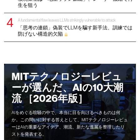
生を狙う
A fundamental flaw leaves LLMs strikingly vulnerable to attack
「思考の連鎖」偽装でLLMを騙す新手法、訓練では
防げない構造的欠陥
MITテクノロジーレビュ
ーが選んだ、AIの10大潮
流 ［2026年版］
AIをめぐる喧騒の中で、本当に目を向けるべきものは何
か。この問いに対する答えとして、MITテクノロジーレビュ
ーはAIの重要なアイデア、潮流、新たな進展を整理したリ
ストを発表する。