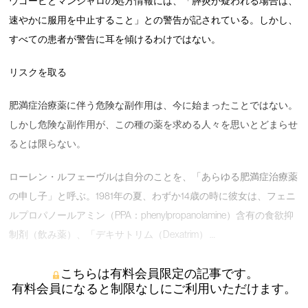
ウゴービとマンジャロの処方情報には、「膵炎が疑われる場合は、
速やかに服用を中止すること」との警告が記されている。しかし、
すべての患者が警告に耳を傾けるわけではない。
リスクを取る
肥満症治療薬に伴う危険な副作用は、今に始まったことではない。
しかし危険な副作用が、この種の薬を求める人々を思いとどまらせ
るとは限らない。
ローレン・ルフェーヴルは自分のことを、「あらゆる肥満症治療薬
の申し子」と呼ぶ。1981年の夏、わずか14歳の時に彼女は、フェニ
ルプロパノールアミン（PPA：phenylpropanolamine）含有の食欲抑
制剤（飲み薬）、「デキサトリム（Dexatrim） …
こちらは有料会員限定の記事です。
有料会員になると制限なしにご利用いただけます。