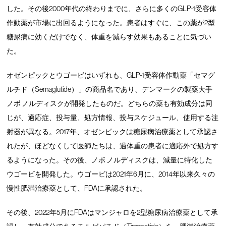
した。その後2000年代の終わりまでに、さらに多くのGLP-1受容体
作動薬が市場に出回るようになった。患者はすぐに、この薬が2型
糖尿病に効くだけでなく、体重を減らす効果もあることに気づい
た。
オゼンピックとウゴービはいずれも、GLP-1受容体作動薬「セマグ
ルチド（Semaglutide）」の商品名であり、デンマークの製薬大手
ノボ ノルディスクが開発したものだ。どちらの薬も有効成分は同
じが、適応症、投与量、処方情報、投与スケジュール、使用する注
射器が異なる。2017年、オゼンピックは糖尿病治療薬として承認さ
れたが、ほどなくして医師たちは、過体重の患者に適応外で処方す
るようになった。その後、ノボ ノルディスクは、減量に特化した
ウゴービを開発した。ウゴービは2021年6月に、2014年以来久々の
慢性肥満治療薬として、FDAに承認された。
その後、2022年5月にFDAはマンジャロを2型糖尿病治療薬として承