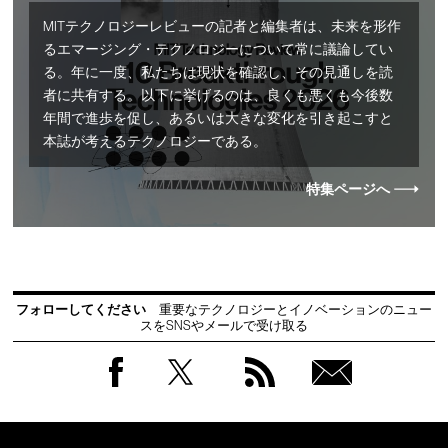
MITテクノロジーレビューの記者と編集者は、未来を形作
るエマージング・テクノロジーについて常に議論してい
る。年に一度、私たちは現状を確認し、その見通しを読
者に共有する。以下に挙げるのは、良くも悪くも今後数
年間で進歩を促し、あるいは大きな変化を引き起こすと
本誌が考えるテクノロジーである。
特集ページへ
フォローしてください
重要なテクノロジーとイノベーションのニュー
スをSNSやメールで受け取る
Facebook
Twitter
RSS
無料
会員
登録