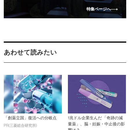
特集ページへ
あわせて読みたい
「創薬立国」復活への分岐点
1兆ドル企業生んだ 「奇跡の減
量薬」、脳・妊娠・中止後の影
PR(三菱総合研究所)
響は？