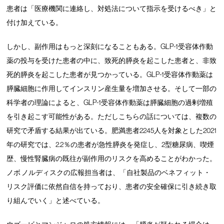
患者は「医療機関に連絡し、対処法について指示を受けるべき」と
付け加えている。
しかし、副作用はもっと深刻になることもある。GLP-1受容体作動
薬の投与を受けた患者の中に、致死的膵炎を起こした患者と、非致
死的膵炎を起こした患者が見つかっている。GLP-1受容体作動薬は
膵臓細胞に作用してインスリン産生量を増加させる。そして一部の
科学者の理論によると、GLP-1受容体作動薬は膵臓細胞の過剰増殖
を引き起こす可能性がある。ただしこちらの話については、複数の
研究で矛盾する結果が出ている。肥満患者2245人を対象とした2021
年の研究では、2.2％の患者が急性膵炎を発症し、2型糖尿病、喫煙
歴、慢性腎臓病の既往が副作用のリスクを高めることがわかった。
ノボ ノルディスクの広報担当者は、「自社製品のベネフィット・
リスク評価に依然自信を持っており、患者の安全確保に引き続き取
り組んでいく」と述べている。