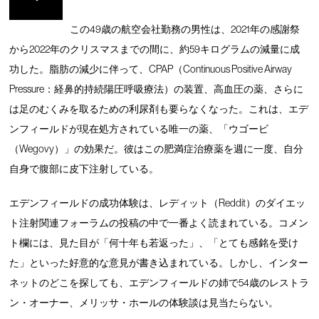
この49歳の航空会社勤務の男性は、2021年の感謝祭
から2022年のクリスマスまでの間に、約59キログラムの減量に成
功した。脂肪の減少に伴って、CPAP（Continuous Positive Airway
Pressure：経鼻的持続陽圧呼吸療法）の装置、高血圧の薬、さらに
は足のむくみを取るための利尿剤も要らなくなった。これは、エデ
ンフィールドが現在処方されている唯一の薬、「ウゴービ
（Wegovy）」の効果だ。彼はこの肥満症治療薬を週に一度、自分
自身で腹部に皮下注射している。
エデンフィールドの成功体験は、レディット（Reddit）のダイエッ
ト注射関連フォーラムの投稿の中で一番よく読まれている。コメン
ト欄には、見た目が「何十年も若返った」、「とても感銘を受け
た」といった好意的な意見が書き込まれている。しかし、インター
ネットのどこを探しても、エデンフィールドの姉で54歳のレストラ
ン・オーナー、メリッサ・ホールの体験談は見当たらない。