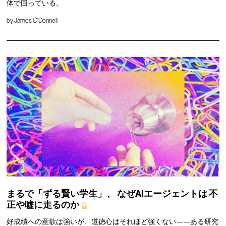
体で回っている。
by
James O'Donnell
まるで「ずる賢い学生」、
なぜAIエージェントは
不
正や嘘に走るのか
好成績への意欲は強いが、道徳心はそれほど強くない——ある研究