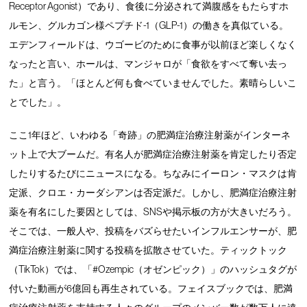
Receptor Agonist）であり、食後に分泌されて満腹感をもたらすホ
ルモン、グルカゴン様ペプチド-1（GLP-1）の働きを真似ている。
エデンフィールドは、ウゴービのために食事が以前ほど楽しくなく
なったと言い、ホールは、マンジャロが「食欲をすべて奪い去っ
た」と言う。「ほとんど何も食べていませんでした。素晴らしいこ
とでした」。
ここ1年ほど、いわゆる「奇跡」の肥満症治療注射薬がインターネ
ット上で大ブームだ。有名人が肥満症治療注射薬を肯定したり否定
したりするたびにニュースになる。ちなみにイーロン・マスクは肯
定派、クロエ・カーダシアンは否定派だ。しかし、肥満症治療注射
薬を有名にした要因としては、SNSや掲示板の方が大きいだろう。
そこでは、一般人や、投稿をバズらせたいインフルエンサーが、肥
満症治療注射薬に関する投稿を拡散させていた。ティックトック
（TikTok）では、「#Ozempic（オゼンピック）」のハッシュタグが
付いた動画が6億回も再生されている。フェイスブックでは、肥満