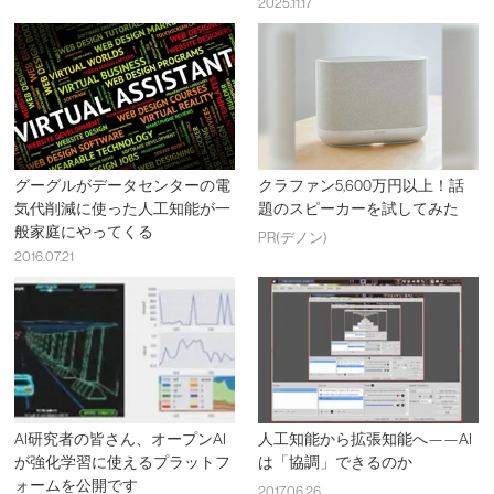
2025.11.17
グーグルがデータセンターの電
クラファン5,600万円以上！話
気代削減に使った人工知能が一
題のスピーカーを試してみた
般家庭にやってくる
PR(デノン)
2016.07.21
AI研究者の皆さん、オープンAI
人工知能から拡張知能へ——AI
が強化学習に使えるプラットフ
は「協調」できるのか
ォームを公開です
2017.06.26