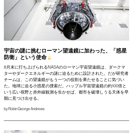
宇宙の謎に挑むローマン望遠鏡に加わった、「惑星
防衛」という使命
8月末に打ち上げられるNASAのローマン宇宙望遠鏡は、ダークマ
ターやダークエネルギーの謎に迫るために設計された。だが研究者
チームは、この望遠鏡がもう一つの役割を果たせることに気づい
た。地球に迫る小惑星の捜索だ。ハッブル宇宙望遠鏡の約100倍と
いう広い視野と赤外線観測を生かせば、都市を破壊しうる天体を早
期に見つけ出せる。
by
Robin George Andrews