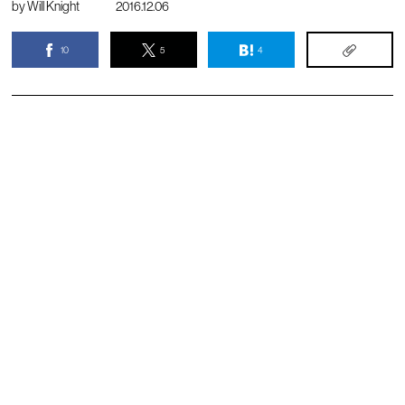
by
Will Knight
2016.12.06
10
5
4