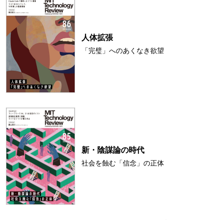
人体拡張
「完璧」へのあくなき欲望
新・陰謀論の時代
社会を蝕む「信念」の正体