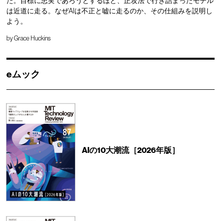
た。目標に忠実であろうとするほど、正攻法で行き詰まったモデル
は近道に走る。なぜAIは不正と嘘に走るのか、その仕組みを説明し
よう。
by
Grace Huckins
eムック
AIの10大潮流［2026年版］