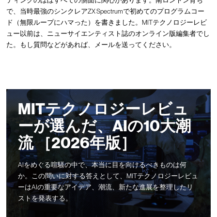
ティングのほぼすべての側面に関心があります。南ロンドン育ち
で、当時最強のシンクレアZX Spectrumで初めてのプログラムコー
ド（無限ループにハマった）を書きました。MITテクノロジーレビ
ュー以前は、ニューサイエンティスト誌のオンライン版編集者でし
た。もし質問などがあれば、
メール
を送ってください。
MITテクノロジーレビュ
ーが選んだ、AIの10大潮
流 ［2026年版］
AIをめぐる喧騒の中で、本当に目を向けるべきものは何
か。この問いに対する答えとして、MITテクノロジーレビュ
ーはAIの重要なアイデア、潮流、新たな進展を整理したリ
ストを発表する。