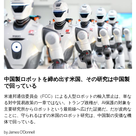
中国製ロボットを締め出す米国、その研究は中国製
で回っている
米連邦通信委員会（FCC）による人型ロボットの輸入禁止は、単な
る対中貿易政策の一章ではない。トランプ政権が、AI保護の対象を
主要研究所からロボットという最前線へ広げた証拠だ。だが皮肉な
ことに、守られるはずの米国のロボット研究は、中国製の安価な機
体で回っている。
by
James O'Donnell