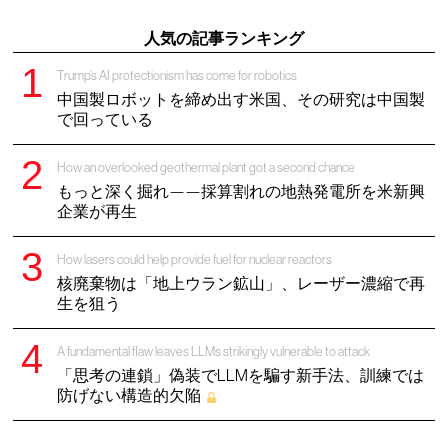
人気の記事ランキング
Trump’s AI protectionism has come for robotics
中国製ロボットを締め出す米国、その研究は中国製
で回っている
How an overlooked geothermal plant got a second chance
もっと深く掘れ——採算割れの地熱発電所を米新興
企業が再生
How lasers could help provide fuel for nuclear reactors
核廃棄物は「地上ウラン鉱山」、レーザー濃縮で再
生を狙う
A fundamental flaw leaves LLMs strikingly vulnerable to attack
「思考の連鎖」偽装でLLMを騙す新手法、訓練では
防げない構造的欠陥