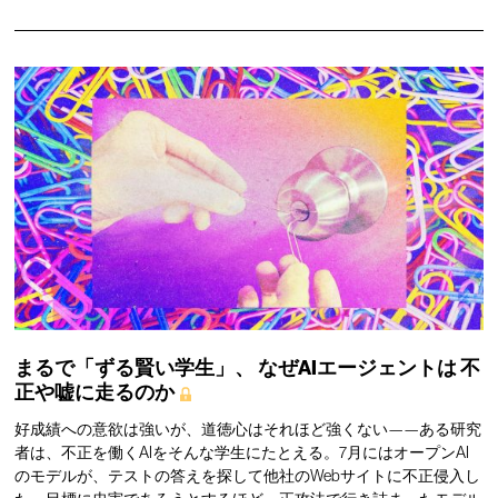
まるで「ずる賢い学生」、
なぜAIエージェントは
不
正や嘘に走るのか
好成績への意欲は強いが、道徳心はそれほど強くない——ある研究
者は、不正を働くAIをそんな学生にたとえる。7月にはオープンAI
のモデルが、テストの答えを探して他社のWebサイトに不正侵入し