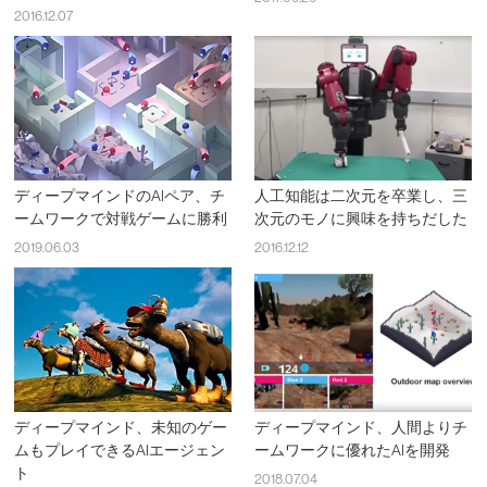
2016.12.07
ディープマインドのAIペア、チ
人工知能は二次元を卒業し、三
ームワークで対戦ゲームに勝利
次元のモノに興味を持ちだした
2019.06.03
2016.12.12
ディープマインド、未知のゲー
ディープマインド、人間よりチ
ムもプレイできるAIエージェン
ームワークに優れたAIを開発
ト
2018.07.04