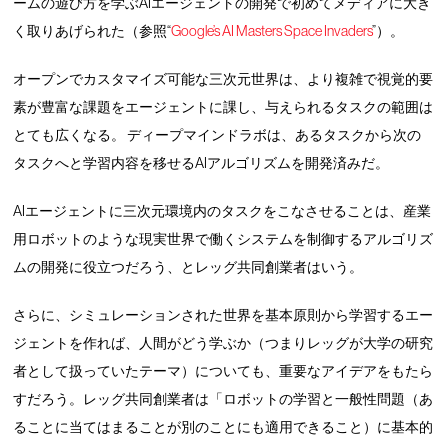
ームの遊び方を学ぶAIエージェントの開発で初めてメディアに大き
く取りあげられた（参照“
Google’s AI Masters Space Invaders
”）。
オープンでカスタマイズ可能な三次元世界は、より複雑で視覚的要
素が豊富な課題をエージェントに課し、与えられるタスクの範囲は
とても広くなる。 ディープマインドラボは、あるタスクから次の
タスクへと学習内容を移せるAIアルゴリズムを開発済みだ。
AIエージェントに三次元環境内のタスクをこなさせることは、産業
用ロボットのような現実世界で働くシステムを制御するアルゴリズ
ムの開発に役立つだろう、とレッグ共同創業者はいう。
さらに、シミュレーションされた世界を基本原則から学習するエー
ジェントを作れば、人間がどう学ぶか（つまりレッグが大学の研究
者として扱っていたテーマ）についても、重要なアイデアをもたら
すだろう。レッグ共同創業者は「ロボットの学習と一般性問題（あ
ることに当てはまることが別のことにも適用できること）に基本的