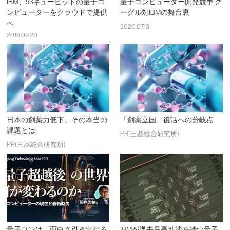
IBM、53キュービットの量子コ
量子コンピューター開発競争 グ
ンピューターをクラウドで提供
ーグル対IBMの舞台裏
へ
2020.07.13
2019.09.20
日本の創薬力低下、その本当の
「創薬立国」復活への分岐点
課題とは
PR(三菱総合研究所)
PR(三菱総合研究所)
量子コンは「面白さ引き出せる
IBMが過去最高性能を持つ量子