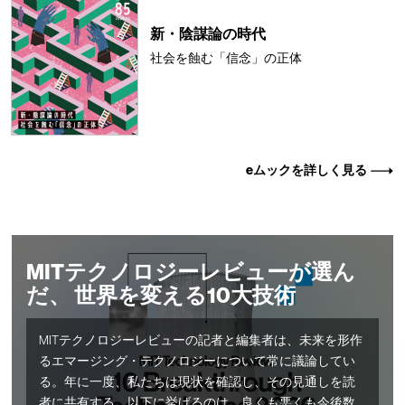
新・陰謀論の時代
社会を蝕む「信念」の正体
eムックを詳しく見る
MITテクノロジーレビューが選ん
だ、 世界を変える10大技術
MITテクノロジーレビューの記者と編集者は、未来を形作
るエマージング・テクノロジーについて常に議論してい
る。年に一度、私たちは現状を確認し、その見通しを読
者に共有する。以下に挙げるのは、良くも悪くも今後数