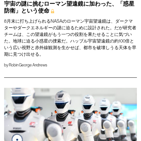
宇宙の謎に挑むローマン望遠鏡に加わった、「惑星
防衛」という使命
8月末に打ち上げられるNASAのローマン宇宙望遠鏡は、ダークマ
ターやダークエネルギーの謎に迫るために設計された。だが研究者
チームは、この望遠鏡がもう一つの役割を果たせることに気づい
た。地球に迫る小惑星の捜索だ。ハッブル宇宙望遠鏡の約100倍と
いう広い視野と赤外線観測を生かせば、都市を破壊しうる天体を早
期に見つけ出せる。
by
Robin George Andrews