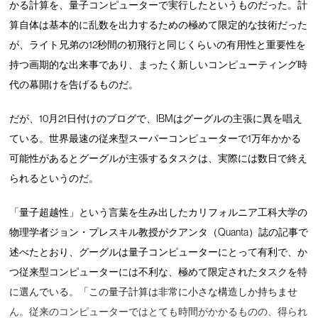
かる計算を、量子コンピューターで実行したというものだった。計
算自体は基本的に乱数を出力するための極めて限定的な技術だった
が、ライト兄弟の12秒間の初飛行と同じくらいの有用性と重要性を
持つ画期的な出来事であり、まったく新しいコンピューティング時
代の幕開けを告げるものだ。
だが、10月21日付けのブログで、IBMはグーグルの主張に異を唱え
ている。世界最速の従来型スーパーコンピューターで1万年かかる
可能性があるとグーグルが主張するタスクは、実際には数日で終え
られるというのだ。
「量子超越性」という言葉を生み出したカリフォルニア工科大学の
物理学者ジョン・プレスキル教授がクアンタ（Quanta）誌の記事で
述べたとおり、グーグルは量子コンピューターにとって有利で、か
つ従来型コンピューターには不利な、極めて限定されたタスクを特
に選んでいる。「この量子計算は非常に小さな構造しか持ちませ
ん。従来のコンピューターではとても時間がかかるものの、得られ