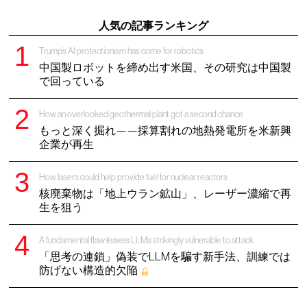
人気の記事ランキング
Trump’s AI protectionism has come for robotics
中国製ロボットを締め出す米国、その研究は中国製
で回っている
How an overlooked geothermal plant got a second chance
もっと深く掘れ——採算割れの地熱発電所を米新興
企業が再生
How lasers could help provide fuel for nuclear reactors
核廃棄物は「地上ウラン鉱山」、レーザー濃縮で再
生を狙う
A fundamental flaw leaves LLMs strikingly vulnerable to attack
「思考の連鎖」偽装でLLMを騙す新手法、訓練では
防げない構造的欠陥