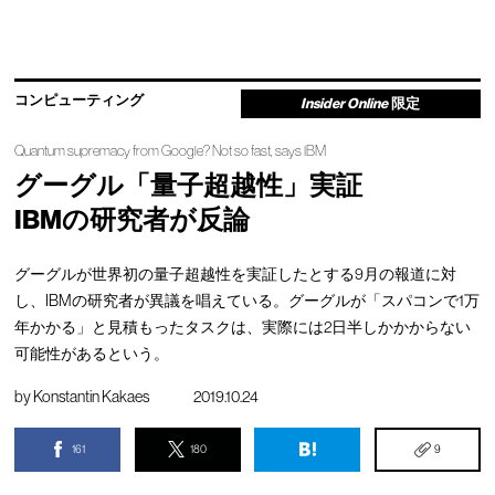
コンピューティング
Insider Online
限定
Quantum supremacy from Google? Not so fast, says IBM
グーグル「量子超越性」実証
IBMの研究者が反論
グーグルが世界初の量子超越性を実証したとする9月の報道に対
し、IBMの研究者が異議を唱えている。グーグルが「スパコンで1万
年かかる」と見積もったタスクは、実際には2日半しかかからない
可能性があるという。
by
Konstantin Kakaes
2019.10.24
161
180
9