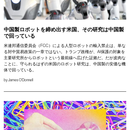
中国製ロボットを締め出す米国、その研究は中国製
で回っている
米連邦通信委員会（FCC）による人型ロボットの輸入禁止は、単な
る対中貿易政策の一章ではない。トランプ政権が、AI保護の対象を
主要研究所からロボットという最前線へ広げた証拠だ。だが皮肉な
ことに、守られるはずの米国のロボット研究は、中国製の安価な機
体で回っている。
by
James O'Donnell