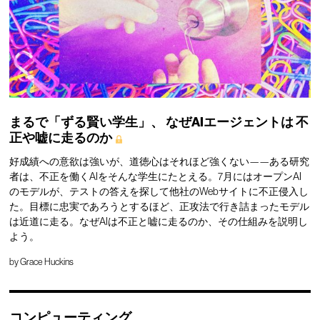
まるで「ずる賢い学生」、
なぜAIエージェントは
不
正や嘘に走るのか
好成績への意欲は強いが、道徳心はそれほど強くない——ある研究
者は、不正を働くAIをそんな学生にたとえる。7月にはオープンAI
のモデルが、テストの答えを探して他社のWebサイトに不正侵入し
た。目標に忠実であろうとするほど、正攻法で行き詰まったモデル
は近道に走る。なぜAIは不正と嘘に走るのか、その仕組みを説明し
よう。
by
Grace Huckins
コンピューティング