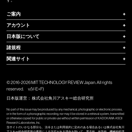
ご案内
+
アカウント
+
日本版について
+
諸規程
+
関連サイト
+
© 2016-2026 MIT TECHNOLOGY REVIEW Japan. All rights
reserved.
v.(V-E+F)
日本版運営：
株式会社角川アスキー総合研究所
No part of this issue may be produced by any mechanical, photographic or electronic process,
or in the form of a phonographic recording, nor may it be stored in a retrieval system, transmitted
or otherwise copied for public or private use without written permission of KADOKAWA ASCII
Research Laboratories, Inc.
当サイトのいかなる部分も、法令または利用規約に定めのある場合あるいは株式会社角川
アスキー総合研究所の書面による許可がある場合を除いて、電子的、光学的、機械的処理